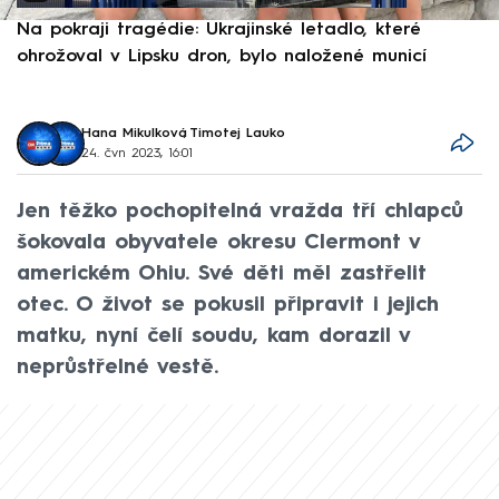
Na pokraji tragédie: Ukrajinské letadlo, které
P
ohrožoval v Lipsku dron, bylo naložené municí
e
Hana Mikulková
,
Timotej Lauko
24. čvn 2023, 16:01
Jen těžko pochopitelná vražda tří chlapců
šokovala obyvatele okresu Clermont v
americkém Ohiu. Své děti měl zastřelit
otec. O život se pokusil připravit i jejich
matku, nyní čelí soudu, kam dorazil v
neprůstřelné vestě.