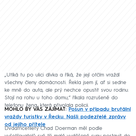
„Utíká tu po ulici dívka a říká, že její otčím vraždí
všechny členy domácnosti. Řekla jsem jí, ať si sedne
ke mně do auta, ale prý nechce opustit svou rodinu.
Stojí na rohu u toho domu,“ říkala rozrušeně do
telefonu žena, která přivolala policii.
MOHLO BY VÁS ZAJÍMAT:
Posun v případu brutální
vraždy turistky v Řecku. Našli podezřelé zprávy
od jejího přítele
Dvaatřicetiletý Chad Doerman měl podle