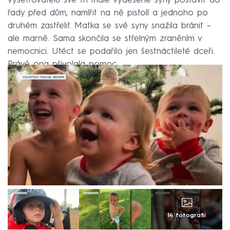
vyšetřovatelů své tři malé vyděšené syny postavit do
řady před dům, namířit na ně pistolí a jednoho po
druhém zastřelit. Matka se své syny snažila bránit –
ale marně. Sama skončila se střelným zraněním v
nemocnici. Utéct se podařilo jen šestnáctileté dceři.
Právě ona přivolala pomoc.
14 fotografií