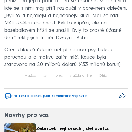
peníze na jejich pohřeb. Ten se uskuteční v pondělí a
lidé se s nimi mají přijít rozloučit v barevném oblečení.
„Byli to ti nejmilejší a nejhodnější kluci. Měli se rádi.
Měli skvělou osobnost. Byli to vtipálci, ale na
baseballovém hřišti se snažili. Byly to prostě úžasné
děti,“ řekl jejich trenér Dwayne Kuhn.
Otec chlapců údajně netrpí žádnou psychickou
poruchou a o motivu zatím mlčí. Kauce byla
stanovena na 20 milionů dolarů (433 milionů korun).
vražda
syn
otec
vražda dítěte
Ohio
Pro tento článek jsou komentáře vypnuté
Návrhy pro vás
Žebříček nejhorších jídel světa.