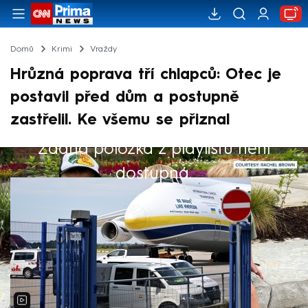
Domů
Krimi
Vraždy
Hrůzná poprava tří chlapců: Otec je
postavil před dům a postupně
zastřelil. Ke všemu se přiznal
Žádná položka z playlistu není
Výběr redakce
dostupná.