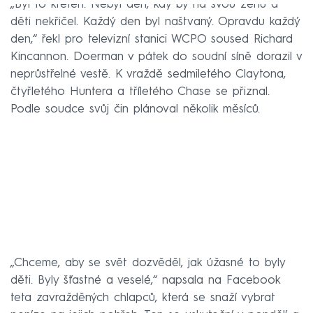
„Byl to kretén. Nebyl den, kdy by na svou ženu a
děti nekřičel. Každý den byl naštvaný. Opravdu každý
den,“ řekl pro televizní stanici WCPO soused Richard
Kincannon. Doerman v pátek do soudní síně dorazil v
neprůstřelné vestě. K vraždě sedmiletého Claytona,
čtyřletého Huntera a tříletého Chase se přiznal.
Podle soudce svůj čin plánoval několik měsíců.
„Chceme, aby se svět dozvěděl, jak úžasné to byly
děti. Byly šťastné a veselé,“ napsala na Facebook
teta zavražděných chlapců, která se snaží vybrat