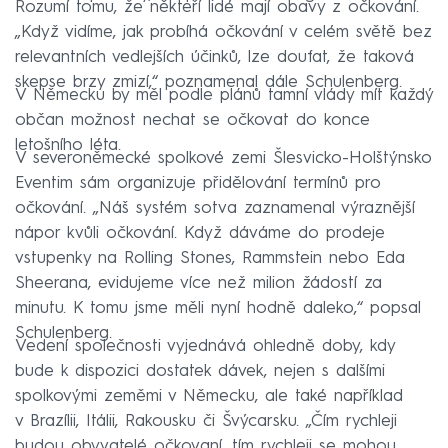
Rozumí tomu, že někteří lidé mají obavy z očkování.
„Když vidíme, jak probíhá očkování v celém světě bez
relevantních vedlejších účinků, lze doufat, že taková
skepse brzy zmizí,“ poznamenal dále Schulenberg.
V Německu by měl podle plánů tamní vlády mít každý
občan možnost nechat se očkovat do konce
letošního léta.
V severoněmecké spolkové zemi Šlesvicko-Holštýnsko
Eventim sám organizuje přidělování termínů pro
očkování. „Náš systém sotva zaznamenal výraznější
nápor kvůli očkování. Když dáváme do prodeje
vstupenky na Rolling Stones, Rammstein nebo Eda
Sheerana, evidujeme více než milion žádostí za
minutu. K tomu jsme měli nyní hodně daleko,“ popsal
Schulenberg.
Vedení společnosti vyjednává ohledně doby, kdy
bude k dispozici dostatek dávek, nejen s dalšími
spolkovými zeměmi v Německu, ale také například
v Brazílii, Itálii, Rakousku či Švýcarsku. „Čím rychleji
budou obyvatelé očkovaní, tím rychleji se mohou