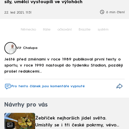
síly, umělci vystoupili ve výlohách
6 min čtení
22. led 2021, 11:51
Německo
Itálie
očkování
Brazílie
systém
Vít Chalupa
Ještě před změnami v roce 1989 publikoval první texty o
sportu, v roce 1990 nastoupil do týdeníku Stadion, později
prošel redakcemi...
Pro tento článek jsou komentáře vypnuté
Návrhy pro vás
Žebříček nejhorších jídel světa.
Umístily se i tři české pokrmy, vévodí