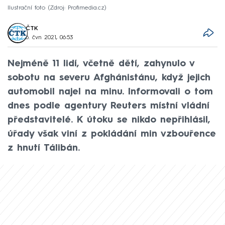
Ilustrační foto
Zdroj: Profimedia.cz
ČTK
6. čvn 2021, 06:53
Nejméně 11 lidí, včetně dětí, zahynulo v
sobotu na severu Afghánistánu, když jejich
automobil najel na minu. Informovali o tom
dnes podle agentury Reuters místní vládní
představitelé. K útoku se nikdo nepřihlásil,
úřady však viní z pokládání min vzbouřence
z hnutí Tálibán.