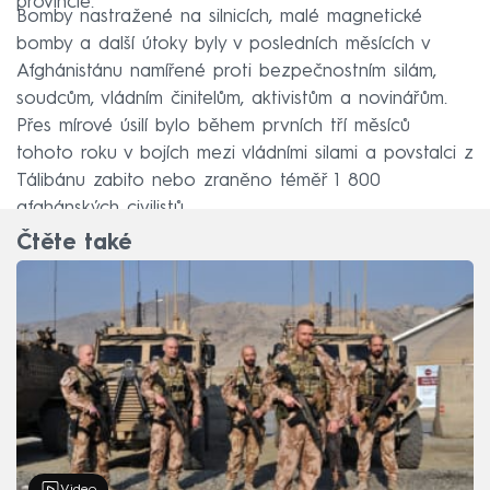
provincie.
Bomby nastražené na silnicích, malé magnetické
bomby a další útoky byly v posledních měsících v
Afghánistánu namířené proti bezpečnostním silám,
soudcům, vládním činitelům, aktivistům a novinářům.
Přes mírové úsilí bylo během prvních tří měsíců
tohoto roku v bojích mezi vládními silami a povstalci z
Tálibánu zabito nebo zraněno téměř 1 800
afghánských civilistů.
Čtěte také
Video