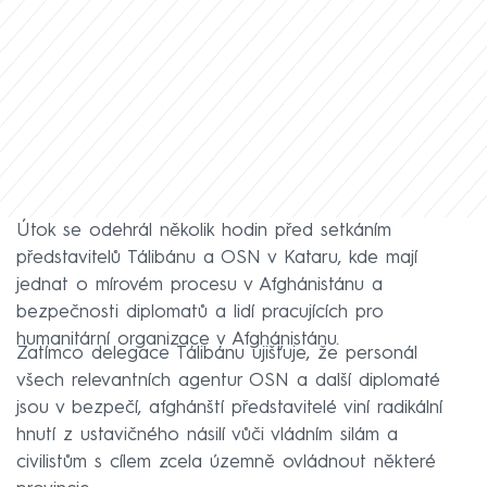
Útok se odehrál několik hodin před setkáním
představitelů Tálibánu a OSN v Kataru, kde mají
jednat o mírovém procesu v Afghánistánu a
bezpečnosti diplomatů a lidí pracujících pro
humanitární organizace v Afghánistánu.
Zatímco delegace Tálibánu ujišťuje, že personál
všech relevantních agentur OSN a další diplomaté
jsou v bezpečí, afghánští představitelé viní radikální
hnutí z ustavičného násilí vůči vládním silám a
civilistům s cílem zcela územně ovládnout některé