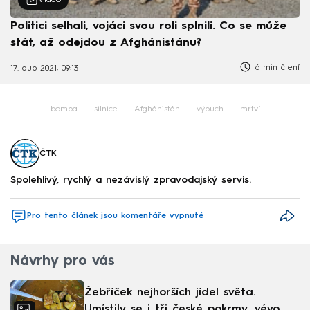
Politici selhali, vojáci svou roli splnili. Co se může
stát, až odejdou z Afghánistánu?
6 min čtení
17. dub 2021, 09:13
bomba
silnice
Afghánistán
výbuch
mrtví
ČTK
Spolehlivý, rychlý a nezávislý zpravodajský servis.
Pro tento článek jsou komentáře vypnuté
Návrhy pro vás
Žebříček nejhorších jídel světa.
Umístily se i tři české pokrmy, vévodí