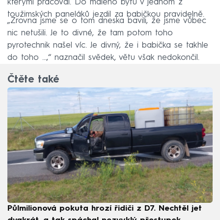
kterými pracoval. Do malého bytu v jednom z
toužimských paneláků jezdil za babičkou pravidelně.
„Zrovna jsme se o tom dneska bavili, že jsme vůbec
nic netušili. Je to divné, že tam potom toho
pyrotechnik našel víc. Je divný, že i babička se takhle
do toho ...,“ naznačil svědek, větu však nedokončil.
Čtěte také
Půlmilionová pokuta hrozí řidiči z D7. Nechtěl jet