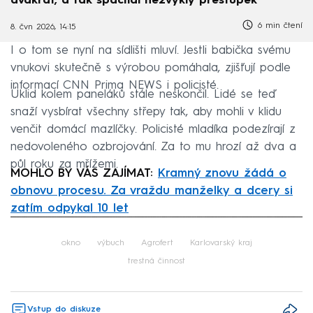
dvakrát, a tak spáchal nezvyklý přestupek
6 min čtení
8. čvn 2026, 14:15
I o tom se nyní na sídlišti mluví. Jestli babička svému
vnukovi skutečně s výrobou pomáhala, zjišťují podle
informací CNN Prima NEWS i policisté.
Úklid kolem paneláků stále neskončil. Lidé se teď
snaží vysbírat všechny střepy tak, aby mohli v klidu
venčit domácí mazlíčky. Policisté mladíka podezírají z
nedovoleného ozbrojování. Za to mu hrozí až dva a
půl roku za mřížemi.
MOHLO BY VÁS ZAJÍMAT:
Kramný znovu žádá o
obnovu procesu. Za vraždu manželky a dcery si
zatím odpykal 10 let
Failed to fetch
okno
výbuch
Agrofert
Karlovarský kraj
trestná činnost
Vstup do diskuze