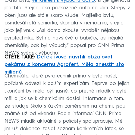
Okno bytu,
ve kterém k výbuchu došlo
, kryje igelitová
plachta. Stejně jako poškozené auto na ulici. Střepy z
oken jsou ale stále skoro všude. Majitelka bytu,
osmdesátiletá seniorka, skončila v nemocnici, stejně
jako její vnuk. „Asi doma zkoušel vyrábět nějakou
pyrotechniku. Byl na návštěvě u babičky, asi nějaká
chemikálie, pak byl výbuch,“ popsal pro CNN Prima
NEWS svědek výbuchu.
ČTĚTE TAKÉ:
Detektivové navrhli obžalovat
pekárnu z koncernu Agrofert. Měla zneužít sto
milionů.
Chemikálie, které pyrotechnik přímo v bytě našel,
policisté odvezli k dalším expertizám. Teprve po jejich
skončení by mělo být jasné, co přesně mladík v bytě
měl a jak se k chemikáliím dostal. Informace o tom,
že studuje školu s úzkým zaměřením na chemii, jsou
známé už od víkendu. Podle informací CNN Prima
NEWS mladík aktuálně s policisty spolupracuje. Měl
jim už dokonce zaslat seznam konkrétních látek, se