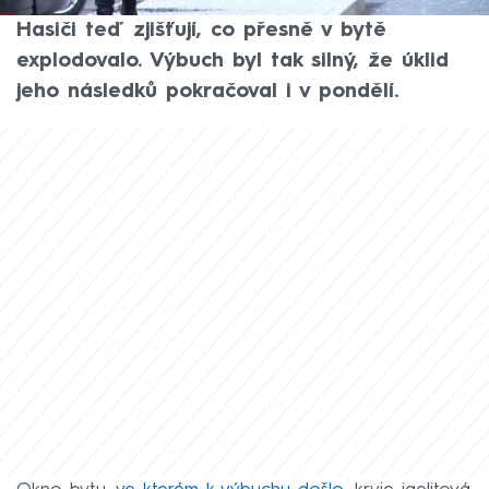
popálená seniorka zůstává v péči lékařů.
Hasiči teď zjišťují, co přesně v bytě
explodovalo. Výbuch byl tak silný, že úklid
jeho následků pokračoval i v pondělí.