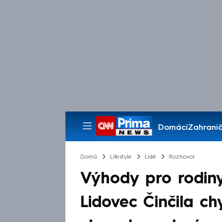
Domácí
Zahranič
Pořady
Domů
Lifestyle
Lidé
Rozhovor
Výhody pro rodin
Lidovec Činčila c