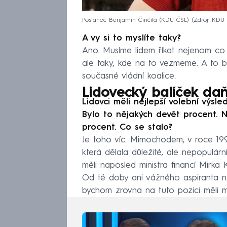
Poslanec Benjamin Činčila (KDU-ČSL)
Zdroj: KDU
A vy si to myslíte taky?
Ano. Musíme lidem říkat nejenom co
ale taky, kde na to vezmeme. A to bu
současné vládní koalice.
Lidovecký balíček d
Lidovci měli nejlepší volební výsl
Bylo to nějakých devět procent. N
procent. Co se stalo?
Je toho víc. Mimochodem, v roce 1998
která dělala důležité, ale nepopulárn
měli naposled ministra financí Mirka Ka
Od té doby ani vážného aspiranta ne
bychom zrovna na tuto pozici měli m