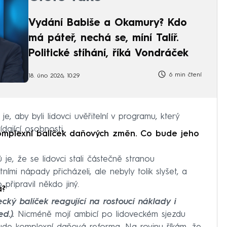
Vydání Babiše a Okamury? Kdo
má páteř, nechá se, míní Talíř.
Politické stíhání, říká Vondráček
6 min čtení
18. úno 2026, 10:29
, aby byli lidovci uvěřitelní v programu, který
ající osobnosti.
 komplexní balíček daňových změn. Co bude jeho
je, že se lidovci stali částečně stranou
ními nápady přicházeli, ale nebyly tolik slyšet, a
připravil někdo jiný.
a?
ecký balíček reagující na rostoucí náklady i
ed.).
Nicméně mojí ambicí po lidoveckém sjezdu