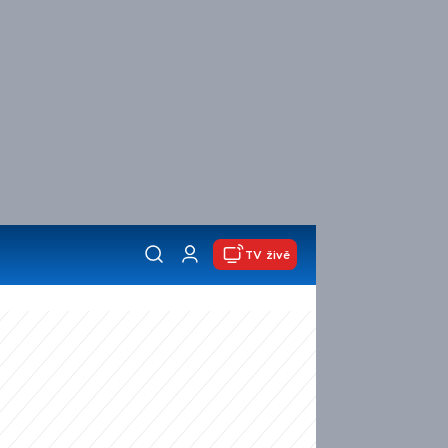
TV živě