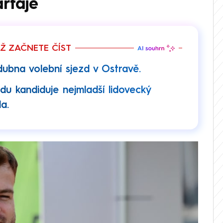
rtaje
EŽ ZAČNETE ČÍST
dubna volební sjezd v Ostravě.
u kandiduje nejmladší lidovecký
a.