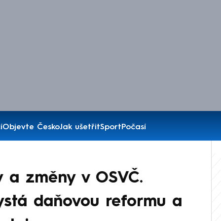
í
Objevte Česko
Jak ušetřit
Sport
Počasí
y a změny v OSVČ.
hystá daňovou reformu a