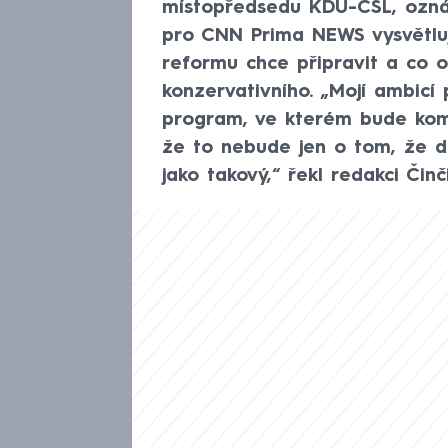
místopředsedu KDU-ČSL, ozná
pro CNN Prima NEWS vysvětluj
reformu chce připravit a co o
konzervativního. „Mojí ambicí
program, ve kterém bude komp
že to nebude jen o tom, že 
jako takový,“ řekl redakci Činči