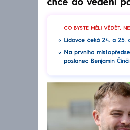
chce do vedení pa
CO BYSTE MĚLI VĚDĚT, N
Lidovce čeká 24. a 25. 
Na prvního místopředsed
poslanec Benjamin Činčil