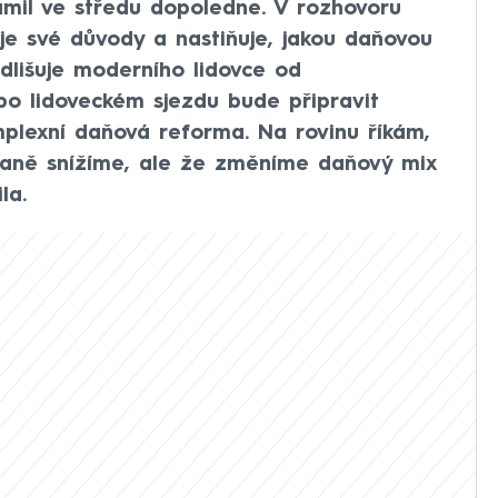
mil ve středu dopoledne. V rozhovoru
e své důvody a nastiňuje, jakou daňovou
dlišuje moderního lidovce od
 po lidoveckém sjezdu bude připravit
lexní daňová reforma. Na rovinu říkám,
daně snížíme, ale že změníme daňový mix
la.