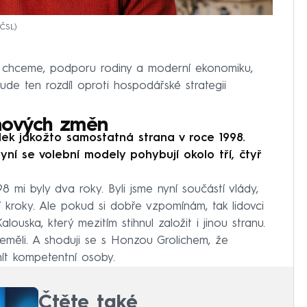
-ČSL
 chceme, podporu rodiny a moderní ekonomiku,
de ten rozdíl oproti hospodářské strategii
aňových změn
edek jakožto samostatná strana v roce 1998.
yní se volební modely pohybují okolo tří, čtyř
 mi byly dva roky. Byli jsme nyní součástí vlády,
í kroky. Ale pokud si dobře vzpomínám, tak lidovci
louska, který mezitím stihnul založit i jinou stranu.
měli. A shoduji se s Honzou Grolichem, že
ít kompetentní osoby.
Čtěte také