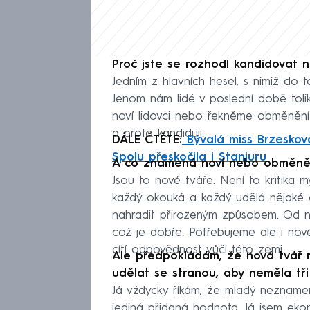
Proč jste se rozhodl kandidovat 
Jedním z hlavních hesel, s nimiž do t
Jenom nám lidé v poslední době toli
noví lidovci nebo řekněme obměnění 
a proto kandiduji.
DÁLE ČTĚTE:
Bývalá miss Brzeskov
Spolu přeskočila i Stanjuru
A co znamená noví nebo obměnění
Jsou to nové tváře. Není to kritika 
každý okouká a každý udělá nějaké ch
nahradit přirozeným způsobem. Od ná
což je dobře. Potřebujeme ale i nov
cítí odpovědnost vůči této zemi.
Ale předpokládám, že nová tvář n
udělat se stranou, aby neměla tř
Já vždycky říkám, že mladý neznamen
jediná přidaná hodnota. Já jsem ekon