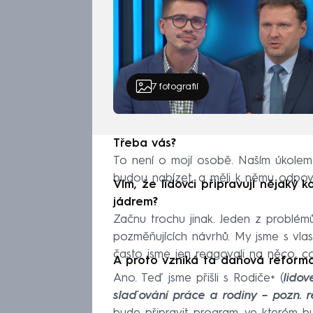
7
fotografií
Třeba vás?
To není o mojí osobě. Naším úkolem je
budou nabízet, a měli k němu odpovíd
Vím, že lidovci připravují nějaký
jádrem?
Začnu trochu jinak. Jeden z problémů 
pozměňujících návrhů. My jsme s vlast
často jsme jen reagovali na něco, co 
A proto vzniká ta daňová reform
Ano. Teď jsme přišli s Rodiče+ (
lidov
slaďování práce a rodiny – pozn. r