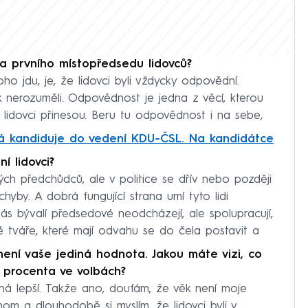
na prvního místopředsedu lidovců?
oho jdu, je, že lidovci byli vždycky odpovědní.
k nerozuměli. Odpovědnost je jedna z věcí, kterou
lidovci přinesou. Beru tu odpovědnost i na sebe,
á kandiduje do vedení KDU-ČSL. Na kandidátce
 lidovci?
mých předchůdců, ale v politice se dřív nebo později
yby. A dobrá fungující strana umí tyto lidi
s bývalí předsedové neodcházejí, ale spolupracují,
é tváře, které mají odvahu se do čela postavit a
ení vaše jediná hodnota. Jakou máte vizi, co
i procenta ve volbách?
á lepší. Takže ano, doufám, že věk není moje
om a dlouhodobě si myslím, že lidovci byli v