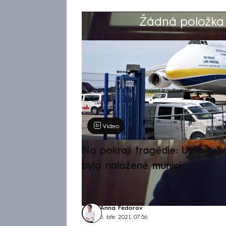
Žádná položka z
Výběr redakce
Video
Na pokraji tragédie: Ukrajinsk
bylo naložené municí
Anna Fedorov
5. bře 2021, 07:56