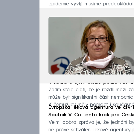
epidemie vyvíjí, musíme předpokládat, 
V kolika krajích může podle vás do
Zatím stále platí, že je rozdíl mezi 
může být signifikantní část nemocnic
K čemuž by měly pomoct i současná o
Evropská léková agentura ve čtvr
Sputnik V. Co tento krok pro Če
Velmi dobrá zpráva je, že jednání b
ně právě schválení lékové agentury p