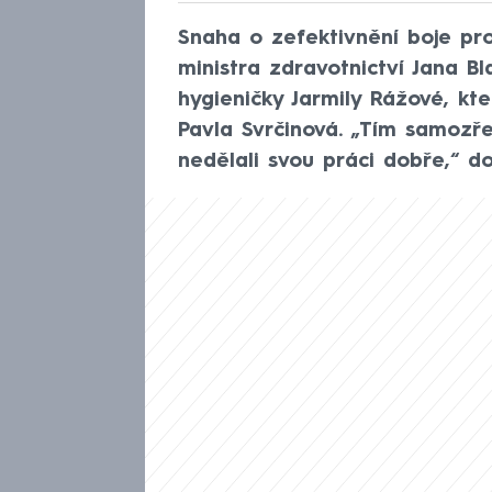
Snaha o zefektivnění boje pro
ministra zdravotnictví Jana B
hygieničky Jarmily Rážové, kte
Pavla Svrčinová. „Tím samozře
nedělali svou práci dobře,“ d