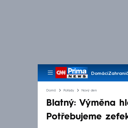
Domácí
Zahranič
Pořady
Domů
Pořady
Nový den
Blatný: Výměna hl
Potřebujeme zefek