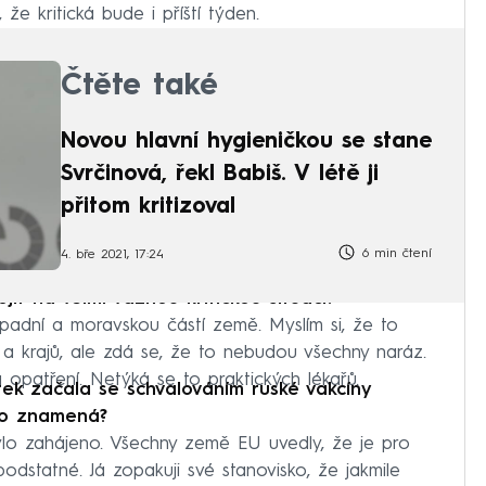
že kritická bude i příští týden.
Čtěte také
Novou hlavní hygieničkou se stane
Svrčinová, řekl Babiš. V létě ji
přitom kritizoval
6 min čtení
4. bře 2021, 17:24
jít na velmi vážnou kritickou situaci?
západní a moravskou částí země. Myslím si, že to
 a krajů, ale zdá se, že to nebudou všechny naráz.
patření. Netýká se to praktických lékařů.
tek začala se schvalováním ruské vakcíny
sko znamená?
ylo zahájeno. Všechny země EU uvedly, že je pro
odstatné. Já zopakuji své stanovisko, že jakmile