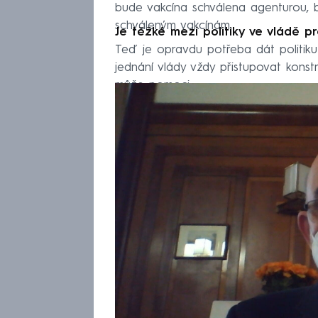
bude vakcína schválena agenturou, b
schváleným vakcínám.
Je těžké mezi politiky ve vládě p
Teď je opravdu potřeba dát politiku
jednání vlády vždy přistupovat konst
může pomoci.