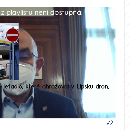
 playlistu není dostupná.
V
é letadlo, které ohrožoval v Lipsku dron,
Přilá
polit