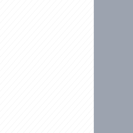
ideo
kat migranty do Česka? Sami by odešli, tvrdí exp
ické sebevraždě