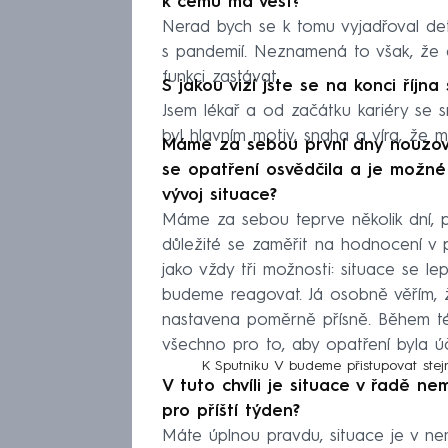
k čemu má vést?
Nerad bych se k tomu vyjadřoval deta
s pandemií. Neznamená to však, že 
funkci zastávat.
S jakou vizí jste se na konci října
Jsem lékař a od začátku kariéry se s
byl hlavním motiv, snaha a víra, že
Máme za sebou první dny nouzovéh
se opatření osvědčila a je možné
vývoj situace?
Máme za sebou teprve několik dní, 
důležité se zaměřit na hodnocení v 
jako vždy tři možnosti: situace se lep
budeme reagovat. Já osobně věřím, ž
nastavena poměrně přísně. Během t
všechno pro to, aby opatření byla úč
K Sputniku V budeme přistupovat ste
V tuto chvíli je situace v řadě n
pro příští týden?
Máte úplnou pravdu, situace je v nem