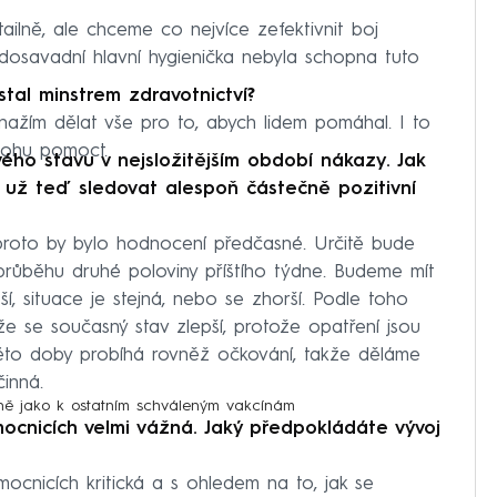
ilně, ale chceme co nejvíce zefektivnit boj
dosavadní hlavní hygienička nebyla schopna tuto
 stal minstrem zdravotnictví?
nažím dělat vše pro to, abych lidem pomáhal. I to
 mohu pomoct.
o stavu v nejsložitějším období nákazy. Jak
 už teď sledovat alespoň částečně pozitivní
proto by bylo hodnocení předčasné. Určitě bude
průběhu druhé poloviny příštího týdne. Budeme mít
ší, situace je stejná, nebo se zhorší. Podle toho
e se současný stav zlepší, protože opatření jsou
éto doby probíhá rovněž očkování, takže děláme
inná.
jně jako k ostatním schváleným vakcínám
emocnicích velmi vážná. Jaký předpokládáte vývoj
ocnicích kritická a s ohledem na to, jak se