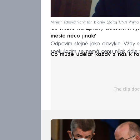
Ministr zdravotnictví Jan Blatný
Zdroj: CNN Prim
Co říkáte na zprávy směrem k vým
měsíc něco jinak?
Odpovím stejně jako obvykle. Vždy se
spekulacím se nemá cenu nijak dále 
Co může udělat každý z nás k tom
Dodržovat tři R, je to úplně jednodu