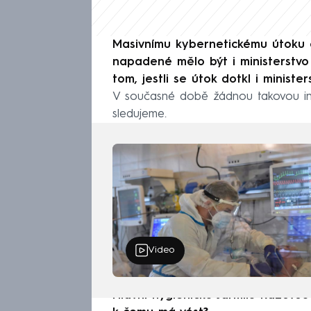
Masivnímu kybernetickému útoku če
napadené mělo být i ministerstvo
tom, jestli se útok dotkl i ministe
V současné době žádnou takovou inf
sledujeme.
Video
Hlavní hygieničku Jarmilu Rážovou