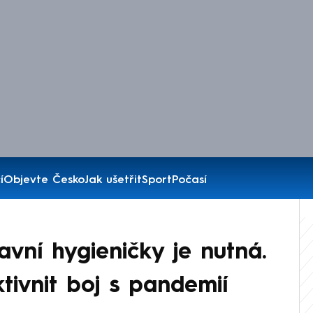
í
Objevte Česko
Jak ušetřit
Sport
Počasí
avní hygieničky je nutná.
tivnit boj s pandemií