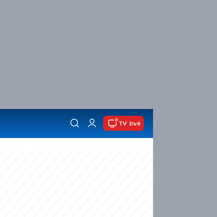
TV živě