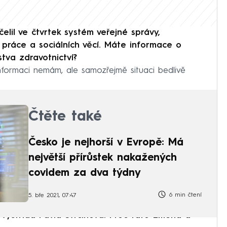
lil ve čtvrtek systém veřejné správy,
 práce a sociálních věcí. Máte informace o
rstva zdravotnictví?
ormaci nemám, ale samozřejmě situaci bedlivě
Čtěte také
Česko je nejhorší v Evropě: Má
největší přírůstek nakažených
covidem za dva týdny
6 min čtení
5. bře 2021, 07:47
 vystřídá Pavla Svrčinová. Proč tato změna a