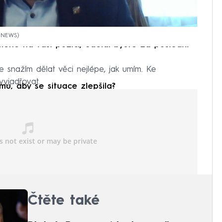
a NEWS
ěně na vaší pozici, udělal byste za poslední
 snažím dělat věci nejlépe, jak umím. Ke
vyjadřovat.
u, aby se situace zlepšila?
ché a úplně zásadní.
Čtěte také