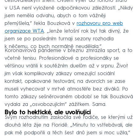
cestovatelským snem. Ovšem výlet do tohoto státu
v USA není vyloženě odpočinkovou záležitostí. „Nikdy
jsem neměla odvahu, abych o tom vážněji
přemýšlela,“ řekla Bouzková v
rozhovoru pro web
organizace WTA
. „Jenže letošní rok byl tak divný, že
jsem se po posledním turnaji sezony rozhodla
k něčemu, co bych normálně neudělala.“
Koronavirová pandemie v březnu zmrazila sport, a to
včetně tenisu. Profesionálové a profesionálky se
většinou vrátili k soutěžním duelům až v srpnu. Život
jim však komplikovaly zákazy omezující sociální
kontakt, opakované testování, na dvorcích se zase
museli vyhecovat v mrtvé atmosféře bez diváků. Po
tomto zákazy sešněrovaném období se tak Bouzková
vydala za „osvobozujícím“ zážitkem. Sama.
Bylo to hektické, ale uvolňující
Svým rozhodnutím zaskočila své rodiče, se kterými už
dlouhá léta žije na Floridě. „Minutu to vstřebávali, ale
pak mě podpořili a těch šest dnů jsem si moc užila,“