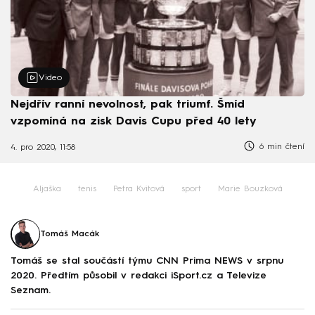
Video
Nejdřív ranní nevolnost, pak triumf. Šmíd
vzpomíná na zisk Davis Cupu před 40 lety
6 min čtení
4. pro 2020, 11:58
Aljaška
tenis
Petra Kvitová
sport
Marie Bouzková
Tomáš Macák
Tomáš se stal součástí týmu CNN Prima NEWS v srpnu
2020. Předtím působil v redakci iSport.cz a Televize
Seznam.