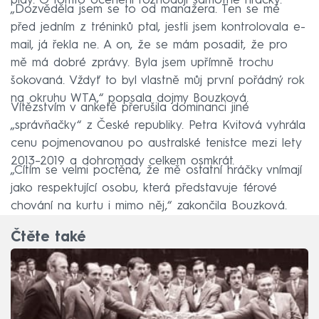
play. O tomto ocenění rozhodují samotné hráčky.
„Dozvěděla jsem se to od manažera. Ten se mě
před jedním z tréninků ptal, jestli jsem kontrolovala e-
mail, já řekla ne. A on, že se mám posadit, že pro
mě má dobré zprávy. Byla jsem upřímně trochu
šokovaná. Vždyť to byl vlastně můj první pořádný rok
na okruhu WTA,“ popsala dojmy Bouzková.
Vítězstvím v anketě přerušila dominanci jiné
„správňačky“ z České republiky. Petra Kvitová vyhrála
cenu pojmenovanou po australské tenistce mezi lety
2013–2019 a dohromady celkem osmkrát.
„Cítím se velmi poctěna, že mě ostatní hráčky vnímají
jako respektující osobu, která představuje férové
chování na kurtu i mimo něj,“ zakončila Bouzková.
Čtěte také