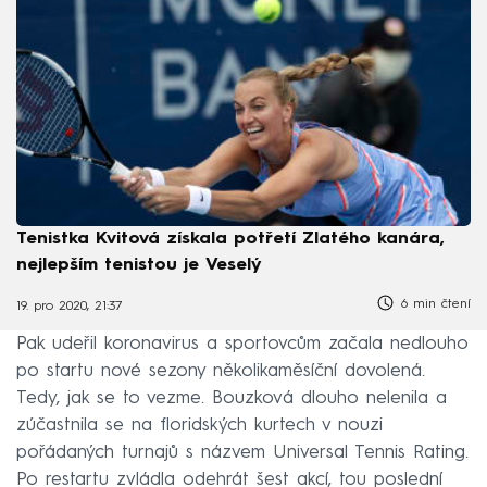
Tenistka Kvitová získala potřetí Zlatého kanára,
nejlepším tenistou je Veselý
6 min čtení
19. pro 2020, 21:37
Pak udeřil koronavirus a sportovcům začala nedlouho
po startu nové sezony několikaměsíční dovolená.
Tedy, jak se to vezme. Bouzková dlouho nelenila a
zúčastnila se na floridských kurtech v nouzi
pořádaných turnajů s názvem Universal Tennis Rating.
Po restartu zvládla odehrát šest akcí, tou poslední