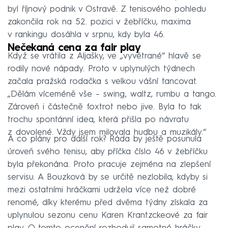
byl říjnový podnik v Ostravě. Z tenisového pohledu
zakončila rok na 52. pozici v žebříčku, maxima
v rankingu dosáhla v srpnu, kdy byla 46.
Nečekaná cena za fair play
Když se vrátila z Aljašky, ve „vyvětrané“ hlavě se
rodily nové nápady. Proto v uplynulých týdnech
začala pražská rodačka s velkou vášní tancovat.
„Dělám víceméně vše – swing, waltz, rumbu a tango.
Zároveň i částečně foxtrot nebo jive. Byla to tak
trochu spontánní idea, která přišla po návratu
z dovolené. Vždy jsem milovala hudbu a muzikály.“
A co plány pro další rok? Ráda by ještě posunula
úroveň svého tenisu, aby příčka číslo 46 v žebříčku
byla překonána. Proto pracuje zejména na zlepšení
servisu. A Bouzková by se určitě nezlobila, kdyby si
mezi ostatními hráčkami udržela více než dobré
renomé, díky kterému před dvěma týdny získala za
uplynulou sezonu cenu Karen Krantzckeové za fair