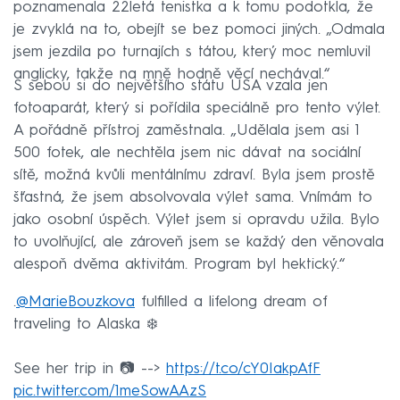
poznamenala 22letá tenistka a k tomu podotkla, že
je zvyklá na to, obejít se bez pomoci jiných. „Odmala
jsem jezdila po turnajích s tátou, který moc nemluvil
anglicky, takže na mně hodně věcí nechával.“
S sebou si do největšího státu USA vzala jen
fotoaparát, který si pořídila speciálně pro tento výlet.
A pořádně přístroj zaměstnala. „Udělala jsem asi 1
500 fotek, ale nechtěla jsem nic dávat na sociální
sítě, možná kvůli mentálnímu zdraví. Byla jsem prostě
šťastná, že jsem absolvovala výlet sama. Vnímám to
jako osobní úspěch. Výlet jsem si opravdu užila. Bylo
to uvolňující, ale zároveň jsem se každý den věnovala
alespoň dvěma aktivitám. Program byl hektický.“
.
@MarieBouzkova
fulfilled a lifelong dream of
traveling to Alaska ❄️
See her trip in 📷 -->
https://t.co/cY0IakpAfF
pic.twitter.com/1meSowAAzS