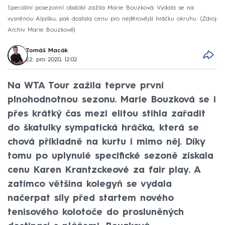
Speciální posezonní období zažila Marie Bouzková. Vydala se na
vysněnou Aljašku, pak dostala cenu pro nejférovější hráčku okruhu.
Zdroj:
Archiv Marie Bouzkové
Tomáš Macák
22. pro 2020, 12:02
Na WTA Tour zažila teprve první
plnohodnotnou sezonu. Marie Bouzková se i
přes krátký čas mezi elitou stihla zařadit
do škatulky sympatická hráčka, která se
chová příkladně na kurtu i mimo něj. Díky
tomu po uplynulé specifické sezoně získala
cenu Karen Krantzckeové za fair play. A
zatímco většina kolegyň se vydala
načerpat síly před startem nového
tenisového kolotoče do prosluněných