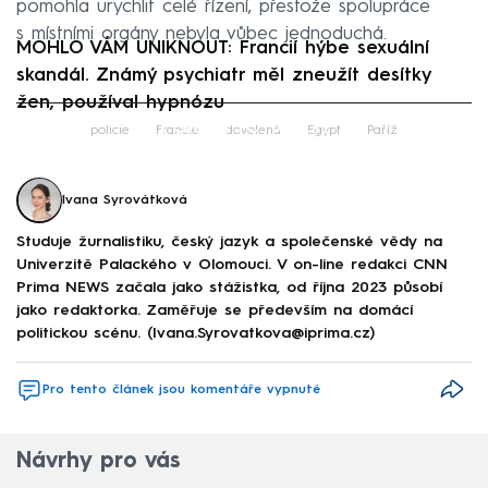
pomohla urychlit celé řízení, přestože spolupráce
s místními orgány nebyla vůbec jednoduchá.
MOHLO VÁM UNIKNOUT: Francií hýbe sexuální
skandál. Známý psychiatr měl zneužít desítky
žen, používal hypnózu
Failed to fetch
policie
Francie
dovolená
Egypt
Paříž
Ivana Syrovátková
Studuje žurnalistiku, český jazyk a společenské vědy na
Univerzitě Palackého v Olomouci. V on-line redakci CNN
Prima NEWS začala jako stážistka, od října 2023 působí
jako redaktorka. Zaměřuje se především na domácí
politickou scénu. (Ivana.Syrovatkova@iprima.cz)
Pro tento článek jsou komentáře vypnuté
Návrhy pro vás