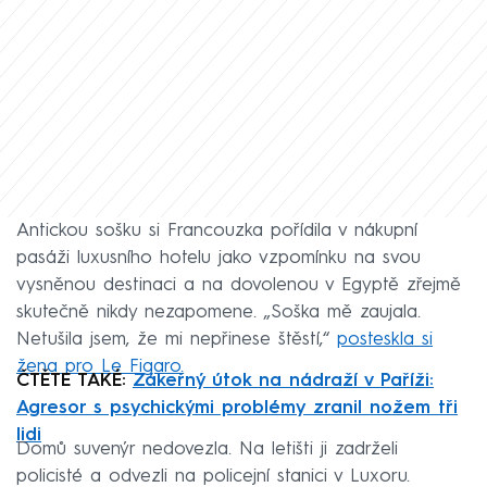
Antickou sošku si Francouzka pořídila v nákupní
pasáži luxusního hotelu jako vzpomínku na svou
vysněnou destinaci a na dovolenou v Egyptě zřejmě
skutečně nikdy nezapomene. „Soška mě zaujala.
Netušila jsem, že mi nepřinese štěstí,“
posteskla si
žena pro Le Figaro.
ČTĚTE TAKÉ:
Zákeřný útok na nádraží v Paříži:
Agresor s psychickými problémy zranil nožem tři
lidi
Domů suvenýr nedovezla. Na letišti ji zadrželi
policisté a odvezli na policejní stanici v Luxoru.