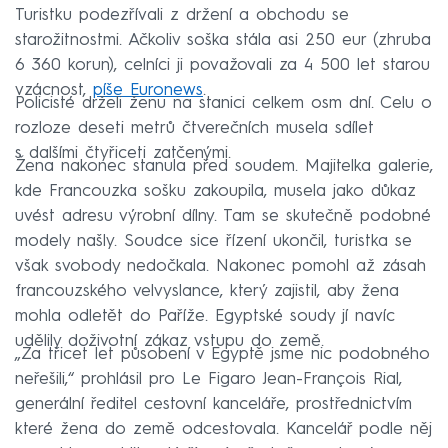
Turistku podezřívali z držení a obchodu se
starožitnostmi. Ačkoliv soška stála asi 250 eur (zhruba
6 360 korun), celníci ji považovali za 4 500 let starou
vzácnost,
píše Euronews
.
Policisté drželi ženu na stanici celkem osm dní. Celu o
rozloze deseti metrů čtverečních musela sdílet
s dalšími čtyřiceti zatčenými.
Žena nakonec stanula před soudem. Majitelka galerie,
kde Francouzka sošku zakoupila, musela jako důkaz
uvést adresu výrobní dílny. Tam se skutečně podobné
modely našly. Soudce sice řízení ukončil, turistka se
však svobody nedočkala. Nakonec pomohl až zásah
francouzského velvyslance, který zajistil, aby žena
mohla odletět do Paříže. Egyptské soudy jí navíc
udělily doživotní zákaz vstupu do země.
„Za třicet let působení v Egyptě jsme nic podobného
neřešili,“ prohlásil pro Le Figaro Jean-François Rial,
generální ředitel cestovní kanceláře, prostřednictvím
které žena do země odcestovala. Kancelář podle něj