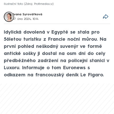
Ilustrační foto
Zdroj: Profimedia.cz
Ivana Syrovátková
17. úno 2024, 10:14
Idylická dovolená v Egyptě se stala pro
56letou turistku z Francie noční můrou. Na
první pohled neškodný suvenýr ve formě
antické sošky ji dostal na osm dní do cely
předběžného zadržení na policejní stanici v
Luxoru. Informuje o tom Euronews s
odkazem na francouzský deník Le Figaro.