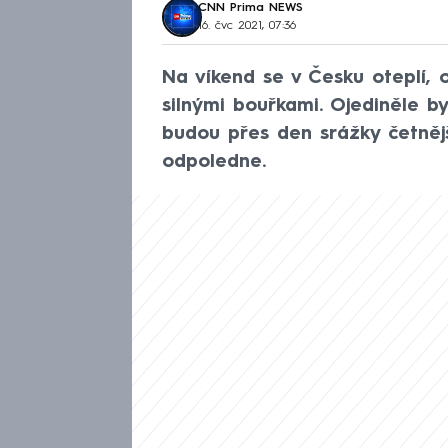
CNN Prima NEWS
16. čvc 2021, 07:36
Na víkend se v Česku oteplí, 
silnými bouřkami. Ojediněle b
budou přes den srážky četnějš
odpoledne.