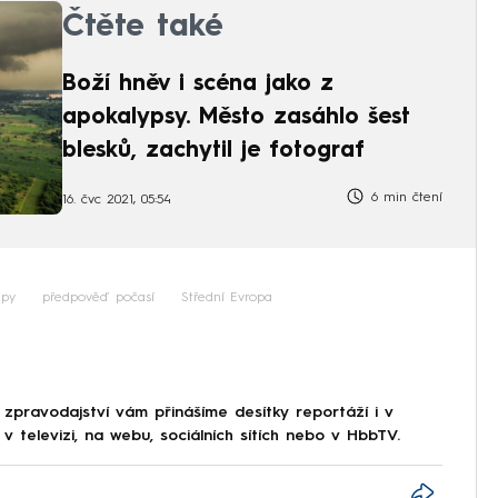
Čtěte také
Boží hněv i scéna jako z
apokalypsy. Město zasáhlo šest
blesků, zachytil je fotograf
6 min čtení
16. čvc 2021, 05:54
lpy
předpověď počasí
Střední Evropa
 zpravodajství vám přinášíme desítky reportáží i v
 televizi, na webu, sociálních sítích nebo v HbbTV.