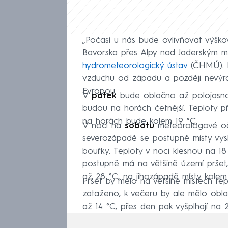
„Počasí u nás bude ovlivňovat výško
Bavorska přes Alpy nad Jaderským m
hydrometeorologický ústav
(ČHMÚ). P
vzduchu od západu a později nevýra
Evropou.
V
pátek
bude oblačno až polojasno,
budou na horách četnější. Teploty p
na horách bude kolem 19 °C.
V noci na
sobotu
meteorologové oč
severozápadě se postupně místy vys
bouřky. Teploty v noci klesnou na 1
postupně má na většině území pršet, 
až 28 °C, na jihozápadě místy kolem
Pršet by mělo na většině místech re
zataženo, k večeru by ale mělo obla
až 14 °C, přes den pak vyšplhají na 