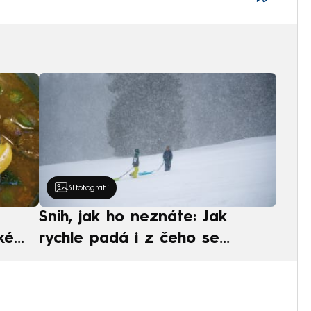
31
fotografií
Sníh, jak ho neznáte: Jak
ké
rychle padá i z čeho se
ská
skládá. A vločky nejsou bílé