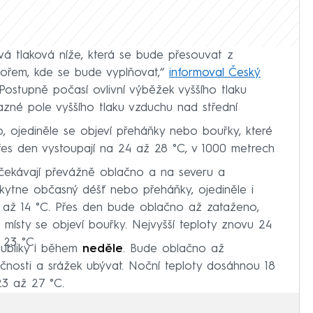
vá tlaková níže, která se bude přesouvat z
ořem, kde se bude vyplňovat,“
informoval Český
ostupně počasí ovlivní výběžek vyššího tlaku
zné pole vyššího tlaku vzduchu nad střední
 ojediněle se objeví přeháňky nebo bouřky, které
řes den vystoupají na 24 až 28 °C, v 1000 metrech
ekávají převážně oblačno a na severu a
kytne občasný déšť nebo přeháňky, ojediněle i
8 až 14 °C. Přes den bude oblačno až zataženo,
místy se objeví bouřky. Nejvyšší teploty znovu 24
 23 °C.
publiky i během
neděle
. Bude oblačno až
čnosti a srážek ubývat. Noční teploty dosáhnou 18
23 až 27 °C.