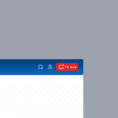
TV živě