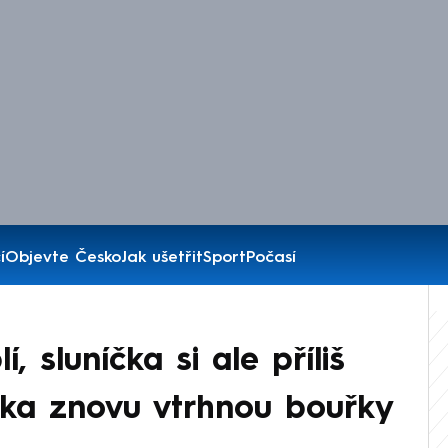
í
Objevte Česko
Jak ušetřit
Sport
Počasí
, sluníčka si ale příliš
ska znovu vtrhnou bouřky