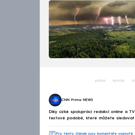
počasí
bouřka
A
CNN Prima NEWS
Díky úzké spolupráci redakcí online a TV
textové podobě, které můžete sledovat v
Pro tento článek jsou komentáře vypnuté