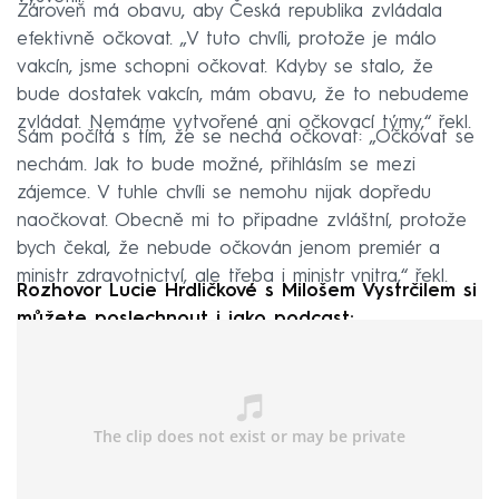
Zároveň má obavu, aby Česká republika zvládala
efektivně očkovat. „V tuto chvíli, protože je málo
vakcín, jsme schopni očkovat. Kdyby se stalo, že
bude dostatek vakcín, mám obavu, že to nebudeme
zvládat. Nemáme vytvořené ani očkovací týmy,“ řekl.
Sám počítá s tím, že se nechá očkovat: „Očkovat se
nechám. Jak to bude možné, přihlásím se mezi
zájemce. V tuhle chvíli se nemohu nijak dopředu
naočkovat. Obecně mi to připadne zvláštní, protože
bych čekal, že nebude očkován jenom premiér a
ministr zdravotnictví, ale třeba i ministr vnitra,“ řekl.
Rozhovor Lucie Hrdličkové s Milošem Vystrčilem si
můžete poslechnout i jako podcast: