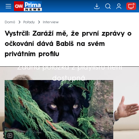
Domů
Pořady
Interview
Vystrčil: Zaráží mě, že první zprávy o
očkování dává Babiš na svém
privátním profilu
Žádná položka z playlistu není
Výběr redakce
dostupná.