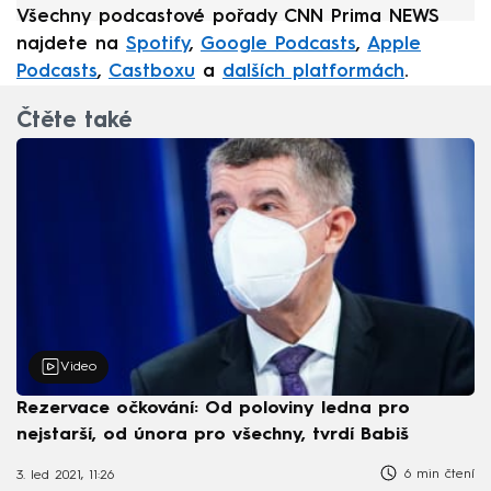
Všechny podcastové pořady CNN Prima NEWS
najdete na
Spotify
,
Google Podcasts
,
Apple
Podcasts
,
Castboxu
a
dalších platformách
.
Čtěte také
Video
Rezervace očkování: Od poloviny ledna pro
nejstarší, od února pro všechny, tvrdí Babiš
6 min čtení
3. led 2021, 11:26