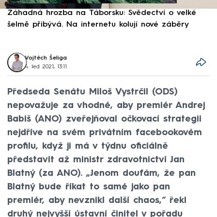
Záhadná hrozba na Táborsku: Svědectví o velké
S
šelmě přibývá. Na internetu kolují nové záběry
d
Vojtěch Šeliga
4. led 2021, 13:11
Předseda Senátu Miloš Vystrčil (ODS)
nepovažuje za vhodné, aby premiér Andrej
Babiš (ANO) zveřejňoval očkovací strategii
nejdříve na svém privátním facebookovém
profilu, když ji má v týdnu oficiálně
představit až ministr zdravotnictví Jan
Blatný (za ANO). „Jenom doufám, že pan
Blatný bude říkat to samé jako pan
premiér, aby nevznikl další chaos,“ řekl
druhý nejvyšší ústavní činitel v pořadu