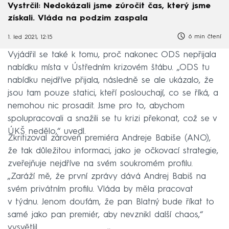
Vystrčil: Nedokázali jsme zúročit čas, který jsme
získali. Vláda na podzim zaspala
6 min čtení
1. led 2021, 12:15
Vyjádřil se také k tomu, proč nakonec ODS nepřijala
nabídku místa v Ústředním krizovém štábu. „ODS tu
nabídku nejdříve přijala, následně se ale ukázalo, že
jsou tam pouze statici, kteří poslouchají, co se říká, a
nemohou nic prosadit. Jsme pro to, abychom
spolupracovali a snažili se tu krizi překonat, což se v
ÚKŠ nedělo,“ uvedl.
Zkritizoval zároveň premiéra Andreje Babiše (ANO),
že tak důležitou informaci, jako je očkovací strategie,
zveřejňuje nejdříve na svém soukromém profilu.
„Zaráží mě, že první zprávy dává Andrej Babiš na
svém privátním profilu. Vláda by měla pracovat
v týdnu. Jenom doufám, že pan Blatný bude říkat to
samé jako pan premiér, aby nevznikl další chaos,“
vysvětlil.