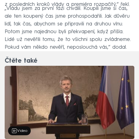
z posledních kroků vlády a premiéra rozpačitý,“ řekl.
„Vládu jsem za první fázi chválil. Koupili jsme si čas,
ale ten koupený čas jsme prohospodařili. Jak důvěru
lidí, tak čas, abychom se připravili na druhou vlnu.
Potom jsme najednou byli překvapení, když přišla.
Lidé už nevěřili tomu, že to všichni spolu zvládneme.
Pokud vám někdo nevěří, neposlouchá vás,“ dodal.
Čtěte také
Video