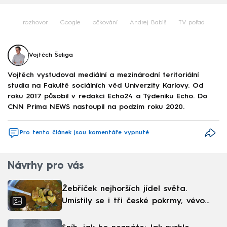
rozhovor
Google
očkování
Andrej Babiš
TV pořad
Vojtěch Šeliga
Vojtěch vystudoval mediální a mezinárodní teritoriální
studia na Fakultě sociálních věd Univerzity Karlovy. Od
roku 2017 působil v redakci Echo24 a Týdeníku Echo. Do
CNN Prima NEWS nastoupil na podzim roku 2020.
Pro tento článek jsou komentáře vypnuté
Návrhy pro vás
Žebříček nejhorších jídel světa.
Umístily se i tři české pokrmy, vévodí
skandinávská kuchyně