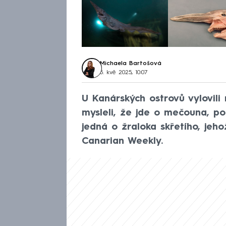
Michaela Bartošová
5. kvě 2025, 10:07
U Kanárských ostrovů vylovili
mysleli, že jde o mečouna, po
jedná o žraloka skřetího, jeho
Canarian Weekly.