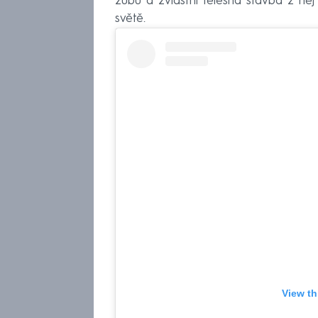
zubů a zvláštní tělesná stavba z něj
světě.
View th