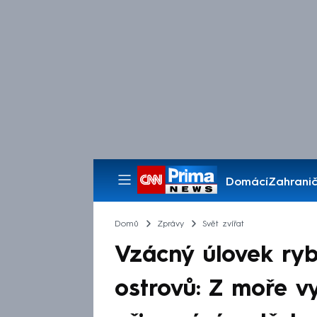
Domácí
Zahranič
Pořady
Domů
Zprávy
Svět zvířat
Vzácný úlovek ry
ostrovů: Z moře vy