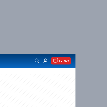
TV živě