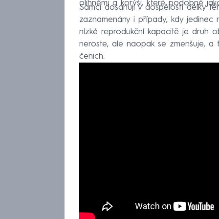
olihněmi a korýši, které podobně jak
Samci dosahují v dospělosti délky tém
zaznamenány i případy, kdy jedinec m
nízké reprodukční kapacitě je druh ob
neroste, ale naopak se zmenšuje, a t
čenich.