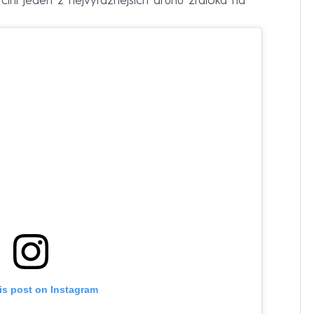
 činí jeden z nejvýraznějších druhů žraloka na
is post on Instagram