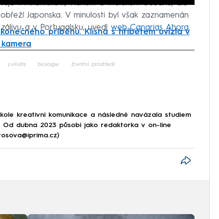
tuje v Atlantském, Tichém a Indickém oceánu, ale
pobřeží Japonska. V minulosti byl však zaznamenán
m zálivu a v Portugalsku, uvedl
web Canarias Ahora
.
konečného příběhu. Klisna s hříbětem uvízla v
a kamera
iled to fetch
zvířata
biologie
životní prostředí
škole kreativní komunikace a následně navázala studiem
e. Od dubna 2023 působí jako redaktorka v on-line
tosova@iprima.cz)