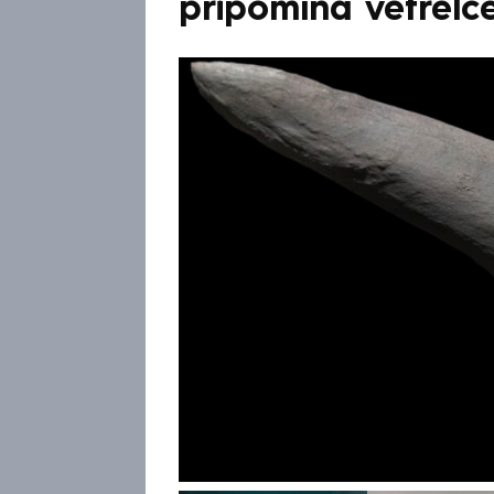
připomíná vetřelc