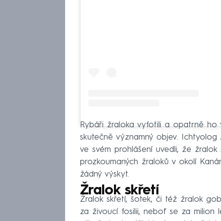
Rybáři žraloka vyfotili a opatrně ho
skutečně významný objev. Ichtyolog 
ve svém prohlášení uvedli, že žralok 
prozkoumaných žraloků v okolí Kan
žádný výskyt.
Žralok skřetí
Žralok skřetí, šotek, či též žralok g
za živoucí fosilii, neboť se za milion