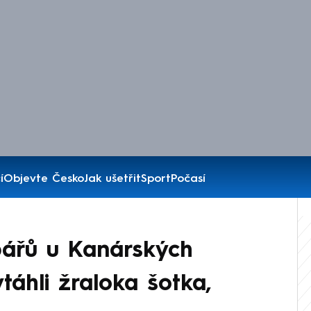
í
Objevte Česko
Jak ušetřit
Sport
Počasí
bářů u Kanárských
táhli žraloka šotka,