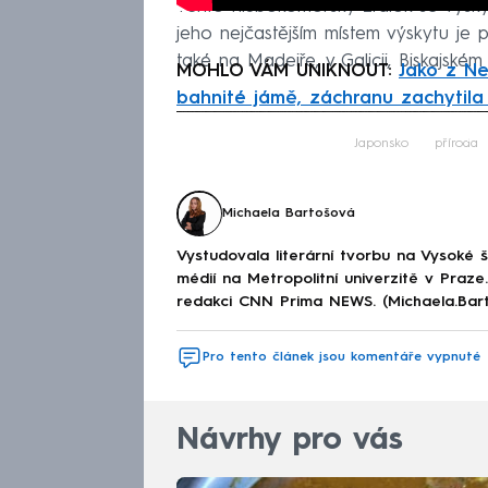
Tento hlubokomořský žralok se vysky
jeho nejčastějším místem výskytu je 
také na Madeiře, v Galicii, Biskajské
MOHLO VÁM UNIKNOUT:
Jako z Ne
bahnité jámě, záchranu zachytil
Fa
Japonsko
příroda
Michaela Bartošová
Vystudovala literární tvorbu na Vysoké 
médií na Metropolitní univerzitě v Praz
redakci CNN Prima NEWS. (Michaela.Bar
Pro tento článek jsou komentáře vypnuté
Návrhy pro vás