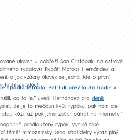
lánovaně uloven u pobřeží San Cristóbalu na ostrově
ubinného rybolovu. Rybáři Marcos Hernández a
í, o jak vzácný úlovek se jedná. Jde o první
v těchto vodách.
 spadlo letadlo. Pět lidí přežilo 36 hodin v
tušili, co to je,“ uvedl Hernández pro
deník
mysleli, že je to mečoun kvůli rypáku, pak nám ale
atou kůži, až pak jsme začali pátrat na internetu,“
 nápadně prodloužený rypák. Vyniká také
obí téměř mimozemsky. Jeho strašidelný výraz plný