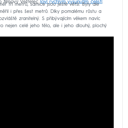
o filmový Vetřelec
loví rychlým vysunutím čelistí
.
ěř tří metrů, samice jsou ještě větší. Byly ale
ěřil i přes šest metrů. Díky pomalému růstu a
zvláště zranitelný. S přibývajícím věkem navíc
o nejen celé jeho tělo, ale i jeho dlouhý, plochý