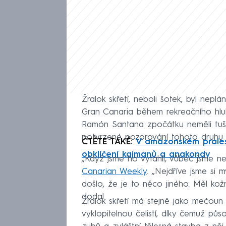
Žralok skřetí, neboli šotek, byl nep
Gran Canaria během rekreačního hl
Ramón Santana zpočátku neměli tušen
potvrzené pozorování tohoto druhu 
ČTĚTE TAKÉ:
V amazonském pralese
obklíčení kajmanů a anakondy
„Když jsme ho vytáhli, vůbec jsme ne
Canarian Weekly
. „Nejdříve jsme si 
došlo, že je to něco jiného. Měl kožn
dodal.
Žralok skřetí má stejně jako mečoun
vyklopitelnou čelistí, díky čemuž půs