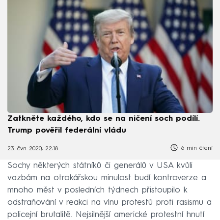
Zatkněte každého, kdo se na ničení soch podílí.
Trump pověřil federální vládu
6 min čtení
23. čvn 2020, 22:18
Sochy některých státníků či generálů v USA kvůli
vazbám na otrokářskou minulost budí kontroverze a
mnoho měst v posledních týdnech přistoupilo k
odstraňování v reakci na vlnu protestů proti rasismu a
policejní brutalitě. Nejsilnější americké protestní hnutí