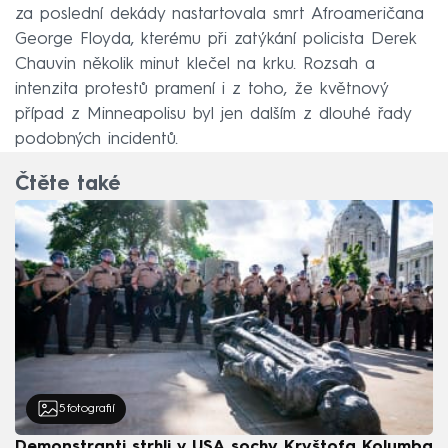
za poslední dekády nastartovala smrt Afroameričana
George Floyda, kterému při zatýkání policista Derek
Chauvin několik minut klečel na krku. Rozsah a
intenzita protestů pramení i z toho, že květnový
případ z Minneapolisu byl jen dalším z dlouhé řady
podobných incidentů.
Čtěte také
5
fotografií
Demonstranti strhli v USA sochy Kryštofa Kolumba