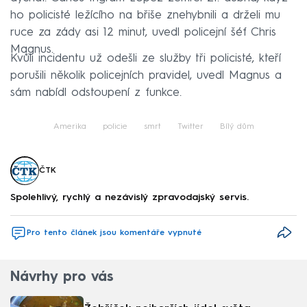
ho policisté ležícího na břiše znehybnili a drželi mu
ruce za zády asi 12 minut, uvedl policejní šéf Chris
Magnus.
Kvůli incidentu už odešli ze služby tři policisté, kteří
porušili několik policejních pravidel, uvedl Magnus a
sám nabídl odstoupení z funkce.
Amerika
policie
smrt
Twitter
Bílý dům
ČTK
Spolehlivý, rychlý a nezávislý zpravodajský servis.
Pro tento článek jsou komentáře vypnuté
Návrhy pro vás