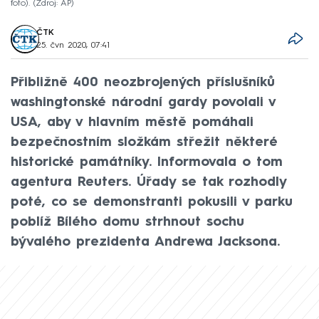
foto).
Zdroj: AP
ČTK
25. čvn 2020, 07:41
Přibližně 400 neozbrojených příslušníků
washingtonské národní gardy povolali v
USA, aby v hlavním městě pomáhali
bezpečnostním složkám střežit některé
historické památníky. Informovala o tom
agentura Reuters. Úřady se tak rozhodly
poté, co se demonstranti pokusili v parku
poblíž Bílého domu strhnout sochu
bývalého prezidenta Andrewa Jacksona.