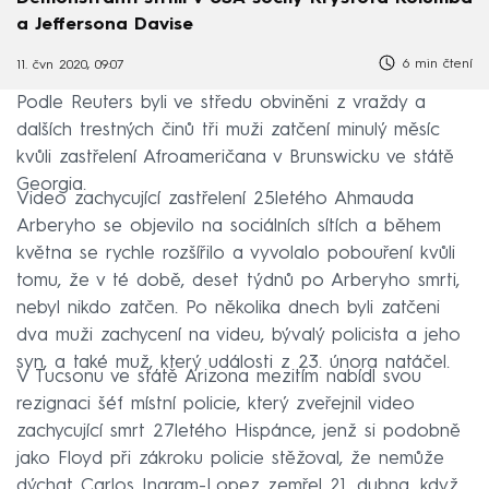
a Jeffersona Davise
6 min čtení
11. čvn 2020, 09:07
Podle Reuters byli ve středu obviněni z vraždy a
dalších trestných činů tři muži zatčení minulý měsíc
kvůli zastřelení Afroameričana v Brunswicku ve státě
Georgia.
Video zachycující zastřelení 25letého Ahmauda
Arberyho se objevilo na sociálních sítích a během
května se rychle rozšířilo a vyvolalo pobouření kvůli
tomu, že v té době, deset týdnů po Arberyho smrti,
nebyl nikdo zatčen. Po několika dnech byli zatčeni
dva muži zachycení na videu, bývalý policista a jeho
syn, a také muž, který události z 23. února natáčel.
V Tucsonu ve státě Arizona mezitím nabídl svou
rezignaci šéf místní policie, který zveřejnil video
zachycující smrt 27letého Hispánce, jenž si podobně
jako Floyd při zákroku policie stěžoval, že nemůže
dýchat. Carlos Ingram-Lopez zemřel 21. dubna, když