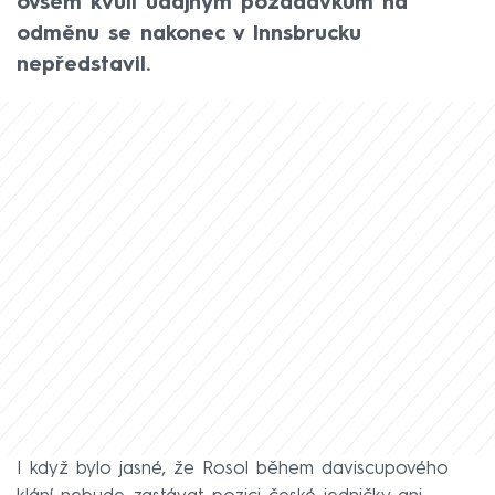
ovšem kvůli údajným požadavkům na
odměnu se nakonec v Innsbrucku
nepředstavil.
I když bylo jasné, že Rosol během daviscupového