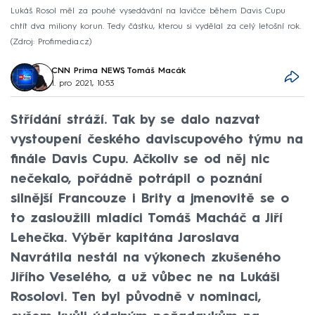
Lukáš Rosol měl za pouhé vysedávání na lavičce během Davis Cupu
chtít dva miliony korun. Tedy částku, kterou si vydělal za celý letošní rok.
Zdroj: Profimedia.cz
CNN Prima NEWS
,
Tomáš Macák
1. pro 2021, 10:53
Střídání stráží. Tak by se dalo nazvat
vystoupení českého daviscupového týmu na
finále Davis Cupu. Ačkoliv se od něj nic
nečekalo, pořádně potrápil o poznání
silnější Francouze i Brity a jmenovitě se o
to zasloužili mladíci Tomáš Macháč a Jiří
Lehečka. Výběr kapitána Jaroslava
Navrátila nestál na výkonech zkušeného
Jiřího Veselého, a už vůbec ne na Lukáši
Rosolovi. Ten byl původně v nominaci,