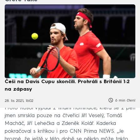
Češi na Davis Cupu skončili. Prohráli s Británií 1:2
na zápasy
6 min čtení
28. lis 2021, 16:02
Proto Rosol vypadl z finální nominace, která se z pěti
jmen smrskla pouze na čtveřici Jiří Veselý, Tomáš
Macháč, Jiří Lehečka a Zdeněk Kolář. Kaderka
pokračoval s kritikou i pro CNN Prima NEWS. „Je
hrozné, že ještě v této době se někdo může takto