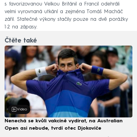
s favorizovanou Velkou Británií a Francií odehráli
velmi vyrovnaná utkání a zejména Tomáš Macháč
zářil. Statečné výkony stačily pouze na dvě porážky
1:2 na zápasy.
Čtěte také
Video
Nenechá se kvůli vakcíně vydírat, na Australian
Open asi nebude, tvrdí otec Djokoviče