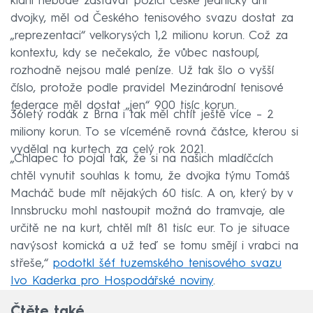
klání nebude zastávat pozici české jedničky ani
dvojky, měl od Českého tenisového svazu dostat za
„reprezentaci“ velkorysých 1,2 milionu korun. Což za
kontextu, kdy se nečekalo, že vůbec nastoupí,
rozhodně nejsou malé peníze. Už tak šlo o vyšší
číslo, protože podle pravidel Mezinárodní tenisové
federace měl dostat „jen“ 900 tisíc korun.
36letý rodák z Brna i tak měl chtít ještě více – 2
miliony korun. To se víceméně rovná částce, kterou si
vydělal na kurtech za celý rok 2021.
„Chlapec to pojal tak, že si na našich mladíčcích
chtěl vynutit souhlas k tomu, že dvojka týmu Tomáš
Macháč bude mít nějakých 60 tisíc. A on, který by v
Innsbrucku mohl nastoupit možná do tramvaje, ale
určitě ne na kurt, chtěl mít 81 tisíc eur. To je situace
navýsost komická a už teď se tomu smějí i vrabci na
střeše,“
podotkl šéf tuzemského tenisového svazu
Ivo Kaderka pro Hospodářské noviny
.
Čtěte také