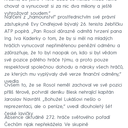
chovat a vynucovat si za nic dva miliony a ještě
vyhrožovat soudem.“
Nařčení z „hamounství“ prostřednictvím své právní
zástupkyně Evy Ondřejové bývalý 26. tenista žebříčku
ATP popírá. „Pan Rosol důrazně odmítá tvrzení pana
Ing. Iva Kaderky o tom, že by si měl na mladých
hráčích vynucovat nepřiměřenou peněžní odměnu a
zdůrazňuje, že to byl naopak on, kdo si byl vědom
své pozice pátého hráče týmu, a proto pouze
respektoval společnou dohodu a nároky všech hráčů,
ze kterých mu vyplývaly dvě verze finanční odměny,“
uvedla.
Ovšem to, že se Rosol neměl zachoval ve své pozici
příliš férově, potvrdil deníku Blesk nehrající kapitán
Jaroslav Navrátil. „Bohužel Lukášovi nešlo o
reprezentaci, ale o peníze,“ uvedl dlouholetý šéf
české lavičky.
Absence aktuálně 272. hráče světového pořadí
Čechům nijak nepřekážela. Ve skupině