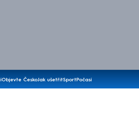
í
Objevte Česko
Jak ušetřit
Sport
Počasí