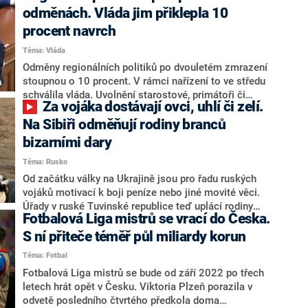
Zprávy. Místopředseda sněmovního rozpočtového
odměnách. Vláda jim přiklepla 10
výboru a člen podvýboru pro energetiku Vojtěch
procent navrch
Munzar (ODS) pro CNN Prima NEWS uvedl, že jde
Téma: Vláda
pouze o vnitřní politiku firmy.
Odměny regionálních politiků po dvouletém zmrazení
stoupnou o 10 procent. V rámci nařízení to ve středu
schválila vláda. Uvolnění starostové, primátoři či
Za vojáka dostávají ovci, uhlí či zelí.
hejtmani si v závislosti na velikosti obce, města či
kraje vydělají částku mezi 47 255 a 155 943
Na Sibiři odměňují rodiny branců
korunami. Změna nemá vliv na státní rozpočet,
bizarními dary
odměny vyplácejí ze svých rozpočtů jednotlivé
Téma: Rusko
samosprávy. Obce a kraje do budoucna žádají
automatické valorizace.
Od začátku války na Ukrajině jsou pro řadu ruských
vojáků motivací k boji peníze nebo jiné movité věci.
Úřady v ruské Tuvinské republice teď uplácí rodiny
Fotbalová Liga mistrů se vrací do Česka.
těch mužů, kteří byli mobilizováni do války. Mezi
nejčastější dary v chudé oblasti patří ovce, brambory
S ní přiteče téměř půl miliardy korun
nebo dřevo na zátop.
Téma: Fotbal
Fotbalová Liga mistrů se bude od září 2022 po třech
letech hrát opět v Česku. Viktoria Plzeň porazila v
odvetě posledního čtvrtého předkola doma