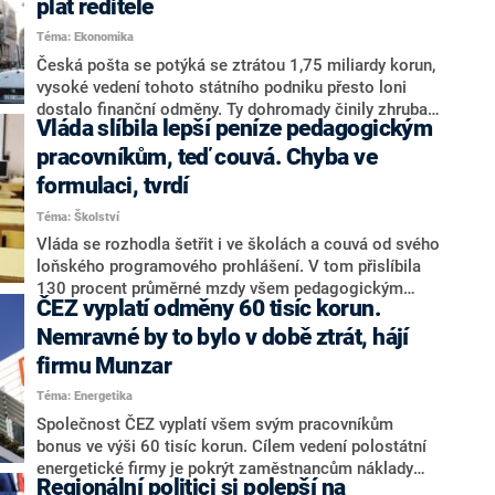
plat ředitele
Téma: Ekonomika
Česká pošta se potýká se ztrátou 1,75 miliardy korun,
vysoké vedení tohoto státního podniku přesto loni
dostalo finanční odměny. Ty dohromady činily zhruba
Vláda slíbila lepší peníze pedagogickým
377 tisíc korun. Informuje o tom deník MF Dnes.
Pošta také uvedla, jaká byla mzda tehdejšího ředitele
pracovníkům, teď couvá. Chyba ve
Romana Knapa.
formulaci, tvrdí
Téma: Školství
Vláda se rozhodla šetřit i ve školách a couvá od svého
loňského programového prohlášení. V tom přislíbila
130 procent průměrné mzdy všem pedagogickým
ČEZ vyplatí odměny 60 tisíc korun.
pracovníkům. Nyní tvrdí, že došlo k formulační chybě a
místo pedagogických pracovníků hovoří už jen o
Nemravné by to bylo v době ztrát, hájí
učitelích.
firmu Munzar
Téma: Energetika
Společnost ČEZ vyplatí všem svým pracovníkům
bonus ve výši 60 tisíc korun. Cílem vedení polostátní
energetické firmy je pokrýt zaměstnancům náklady
Regionální politici si polepší na
spojené s vysokou inflací. Informovaly o tom Seznam