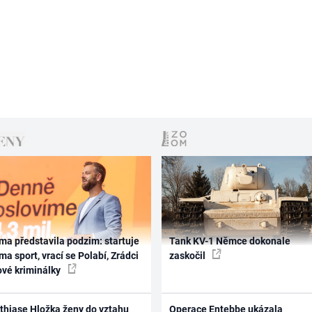
ma představila podzim: startuje
Tank KV-1 Němce dokonale
ma sport, vrací se Polabí, Zrádci
zaskočil
ové kriminálky
thiase Hložka ženy do vztahu
Operace Entebbe ukázala