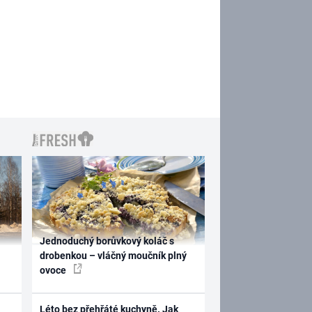
Jednoduchý borůvkový koláč s
drobenkou – vláčný moučník plný
ovoce
Léto bez přehřáté kuchyně. Jak