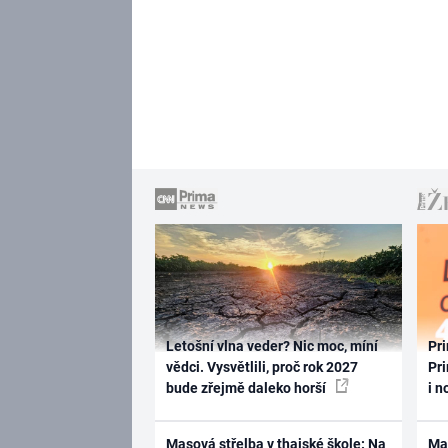
Letošní vlna veder? Nic moc, míní
Pri
vědci. Vysvětlili, proč rok 2027
Pri
bude zřejmě daleko horší
i n
Masová střelba v thajské škole: Na
Ma