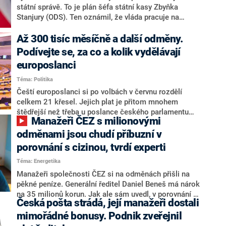
státní správě. To je plán šéfa státní kasy Zbyňka
Stanjury (ODS). Ten oznámil, že vláda pracuje na
srozumitelnějším odměňování státních zaměstnanců.
Současný systém je podle něj komplikovaný kvůli
Až 300 tisíc měsíčně a další odměny.
platovým třídám či stupňům a nikdo se v něm nevyzná.
Podívejte se, za co a kolik vydělávají
Na místo tříd a stupňů by novinka zavedla tři úrovně.
europoslanci
Šéf resortu si od změn slibuje atraktivnější státní
správu pro mladé zaměstnance.
Téma: Politika
Čeští europoslanci si po volbách v červnu rozdělí
celkem 21 křesel. Jejich plat je přitom mnohem
štědřejší než třeba u poslance českého parlamentu
Manažeři ČEZ s milionovými
nebo senátora. Měsíčně mají pobírat více než 300
tisíc korun.
odměnami jsou chudí příbuzní v
porovnání s cizinou, tvrdí experti
Téma: Energetika
Manažeři společnosti ČEZ si na odměnách přišli na
pěkné peníze. Generální ředitel Daniel Beneš má nárok
na 35 milionů korun. Jak ale sám uvedl, v porovnání s
Česká pošta strádá, její manažeři dostali
jinými evropskými státy je to ještě málo. Na tom se v
pořadu Zprávy Plus na CNN Prima NEWS shodli i
mimořádné bonusy. Podnik zveřejnil
experti na energetiku Jiří Gavor a Vladimír Štěpán.