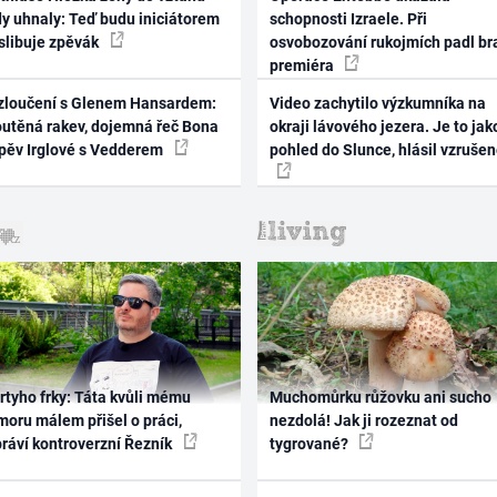
dy uhnaly: Teď budu iniciátorem
schopnosti Izraele. Při
 slibuje zpěvák
osvobozování rukojmích padl br
premiéra
zloučení s Glenem Hansardem:
Video zachytilo výzkumníka na
outěná rakev, dojemná řeč Bona
okraji lávového jezera. Je to jak
zpěv Irglové s Vedderem
pohled do Slunce, hlásil vzruše
rtyho frky: Táta kvůli mému
Muchomůrku růžovku ani sucho
oru málem přišel o práci,
nezdolá! Jak ji rozeznat od
práví kontroverzní Řezník
tygrované?