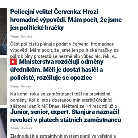
Policejní velitel Červenka: Hrozí
hromadné výpovědi. Mám pocit, že jsme
jen politické hračky
Téma: Domácí
Část policistů plánuje podat v červenci hromadnou
výpověď. Mám pocit, že jsme jen politické hračky, za
půlrok plný protestů se nezměnilo vůbec nic, řekl v
Ministerstva rozdělují odměny
rozhovoru pro CNN Prima NEWS místopředseda
Odborové organizace bezpečnostních sborů a písecký
úředníkům. Měli je dostat hasiči a
policejní velitel Martin Červenka. Minulý rok varoval
policisté, rozčiluje se opozice
před rozpadem policie a stál za „pokutovými
Téma: Peníze
protesty“. Přestože ministr vnitra Vít Rakušan (STAN)
slíbil nápravu, situace je podle Červenky stále
Na konci roku se zaměstnanci těší na pravidelné
extrémně kritická. „Blíží se den, kdy někam přijedeme
odměny. Kolik letos dostanou ministerští úředníci,
pozdě – nebo vůbec – a stane se neštěstí. To je
zjišťoval deník MF Dnes. Některé ze 14 resortů už o
Junior, senior, expert. Stanjura naznačil
neodvratitelný fakt. A v takovém případě budou část
vyplacení mimořádných odměn rozhodly, jiné se k
viny nést i politici,“ nastínil černý scénář.
tomu teprve chystají. Podle opozice je to v době, kdy
revoluci v platech státních zaměstnanců
se řeší platy policistů a hasičů, nevhodné.
Téma: Domácí
Zjednodušit a zatraktivnit systém platů ve veřejné a