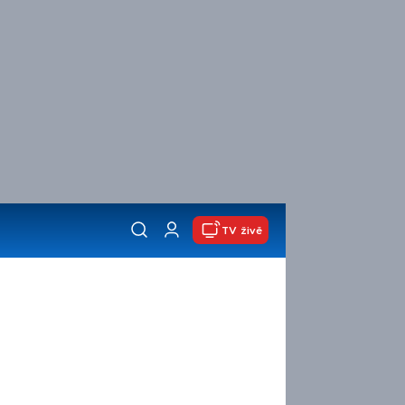
TV živě