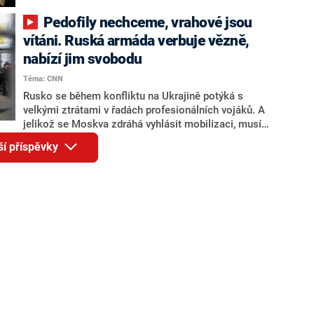
ázerbájdžánský Karabach FK 2:1 a kvalifikovala se do
skupinové fáze. Soupeře pro ni se doví ve čtvrtek
Pedofily nechceme, vrahové jsou
večer.
vítáni. Ruská armáda verbuje vězně,
nabízí jim svobodu
Téma: CNN
Rusko se během konfliktu na Ukrajině potýká s
velkými ztrátami v řadách profesionálních vojáků. A
jelikož se Moskva zdráhá vyhlásit mobilizaci, musí
hledat nové brance i na poněkud nezvyklém místě – ve
ší příspěvky
vězení. Režim prezidenta Vladimira Putina podle
americké CNN nabízí zločincům za půlroční službu v
armádě svobodu a peníze.