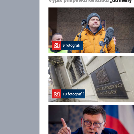
Výpis příspěvků ke štítku
„odměny“
9 fotografií
10 fotografií