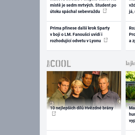
místě je sedm mrtvých. Student po
vž
útoku spáchal sebevraždu
já,
Prima přinese další krok Sparty
Ro
v boji o LM. Fanoušci uvidí i
Pr
rozhodující odvetu v Lyonu
a 
10 nejlepších dílů Hvězdné brány
Ma
hum
vy