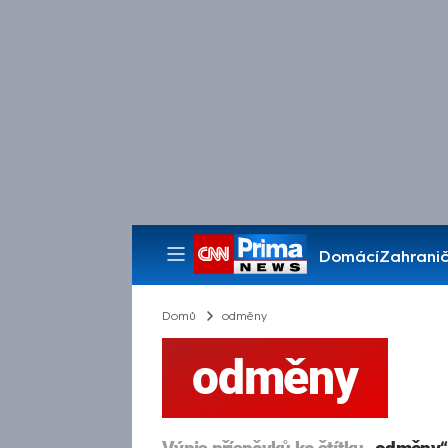
Domácí
Zahranič
Pořady
Domů
odměny
odměny