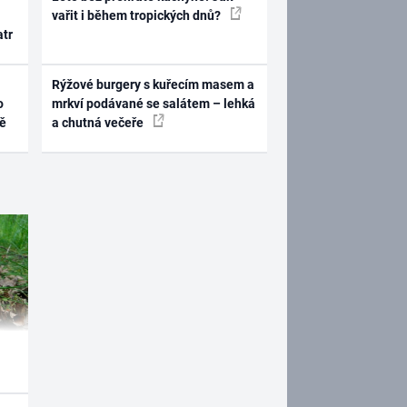
vařit i během tropických dnů?
atr
Rýžové burgery s kuřecím masem a
o
mrkví podávané se salátem – lehká
ně
a chutná večeře