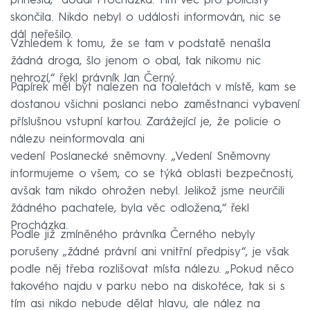
přinesla,“ dodal Procházka. Tím věc pro policisty
skončila. Nikdo nebyl o události informován, nic se
dál neřešilo.
Vzhledem k tomu, že se tam v podstatě nenašla
žádná droga, šlo jenom o obal, tak nikomu nic
nehrozí,“ řekl právník Jan Černý.
Papírek měl být nalezen na toaletách v místě, kam se
dostanou všichni poslanci nebo zaměstnanci vybavení
příslušnou vstupní kartou. Zarážející je, že policie o
nálezu neinformovala ani
vedení Poslanecké sněmovny. „Vedení Sněmovny
informujeme o všem, co se týká oblasti bezpečnosti,
avšak tam nikdo ohrožen nebyl. Jelikož jsme neurčili
žádného pachatele, byla věc odložena,“ řekl
Procházka.
Podle již zmíněného právníka Černého nebyly
porušeny „žádné právní ani vnitřní předpisy“, je však
podle něj třeba rozlišovat místa nálezu. „Pokud něco
takového najdu v parku nebo na diskotéce, tak si s
tím asi nikdo nebude dělat hlavu, ale nález na