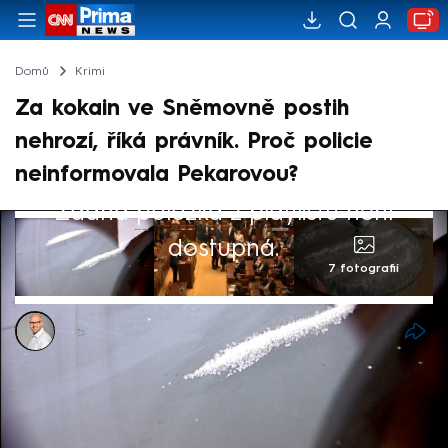
Domů
Krimi
Za kokain ve Sněmovně postih
nehrozí, říká právník. Proč policie
neinformovala Pekarovou?
Žádná položka z playlistu není
dostupná.
7 fotografií
Jaroslav Kasnar
30. kvě 2024, 06:07
Ve Sněmovně se nejspíš užívaly drogy. Na
jednom z pánských záchodů ochranná