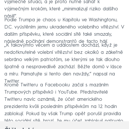
výjimečné situaci, a je proto nutné sahat k
výjimečným krokům, které „minimalizují riziko dalšího
násilí“.
Podle Trumpa je chaos u Kapitolu ve Washingtonu,
D.C. vyústěním jemu ukradeného volebního vítězství. V
dalším příspěvku, které sociální sítě také smazaly,
následně počínání demonstrantů de facto hájí.
„K takovýmto věcem a událostem dochází, když je
nedotknutelné volební vítězství bez okolků a zákeřně
sebráno velkým patriotům, se kterými se tak dlouho
špatně a nespravedlivě zachází. Běžte domů v lásce
a míru. Pamatujte si tento den navždy,” napsal na
Twitter.
Kromě Twitteru a Facebooku začal s mazáním
Trumpových příspěvků i YouTube. Představitelé
Twitteru navíc oznámili, že účet amerického
prezidenta kvůli posledním příspěvkům na 12 hodin
zablokují. Pokud by však Trump opět porušil pravidla
této sociální sítě, hrozí, že mu účet zablokují natrvalo.