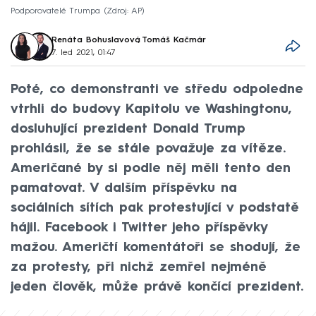
Podporovatelé Trumpa
Zdroj: AP
Renáta Bohuslavová
,
Tomáš Kačmár
7. led 2021, 01:47
Poté, co demonstranti ve středu odpoledne
vtrhli do budovy Kapitolu ve Washingtonu,
dosluhující prezident Donald Trump
prohlásil, že se stále považuje za vítěze.
Američané by si podle něj měli tento den
pamatovat. V dalším příspěvku na
sociálních sítích pak protestující v podstatě
hájil. Facebook i Twitter jeho příspěvky
mažou. Američtí komentátoři se shodují, že
za protesty, při nichž zemřel nejméně
jeden člověk, může právě končící prezident.