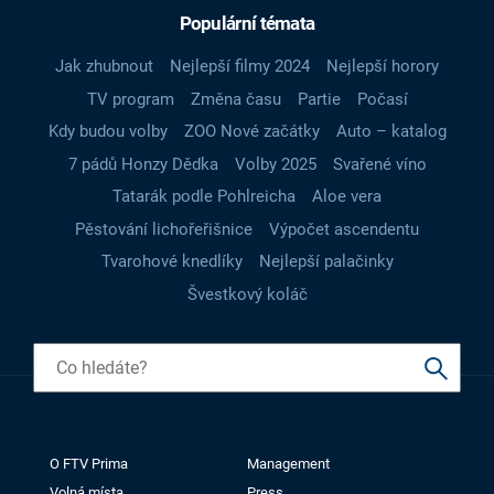
Populární témata
Jak zhubnout
Nejlepší filmy 2024
Nejlepší horory
TV program
Změna času
Partie
Počasí
Kdy budou volby
ZOO Nové začátky
Auto – katalog
7 pádů Honzy Dědka
Volby 2025
Svařené víno
Tatarák podle Pohlreicha
Aloe vera
Pěstování lichořeřišnice
Výpočet ascendentu
Tvarohové knedlíky
Nejlepší palačinky
Švestkový koláč
O FTV Prima
Management
Volná místa
Press