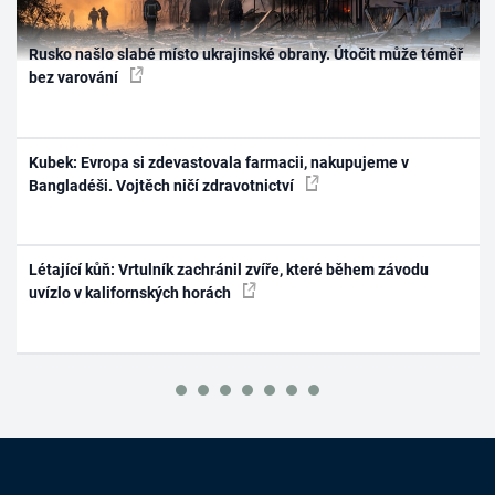
Rusko našlo slabé místo ukrajinské obrany. Útočit může téměř
bez varování
Kubek: Evropa si zdevastovala farmacii, nakupujeme v
Bangladéši. Vojtěch ničí zdravotnictví
Létající kůň: Vrtulník zachránil zvíře, které během závodu
uvízlo v kalifornských horách