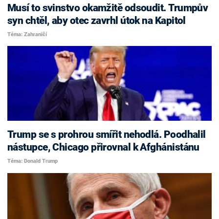
Musí to svinstvo okamžitě odsoudit. Trumpův
syn chtěl, aby otec zavrhl útok na Kapitol
Téma: Zahraničí
Trump se s prohrou smířit nehodlá. Poodhalil
nástupce, Chicago přirovnal k Afghánistánu
Téma: Donald Trump