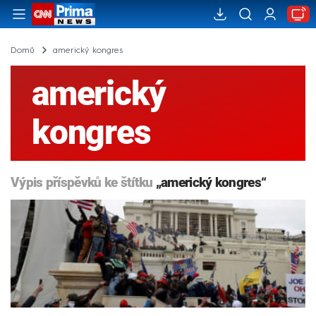
Domů
americký kongres
americký
kongres
Výpis příspěvků ke štítku
„americký kongres“