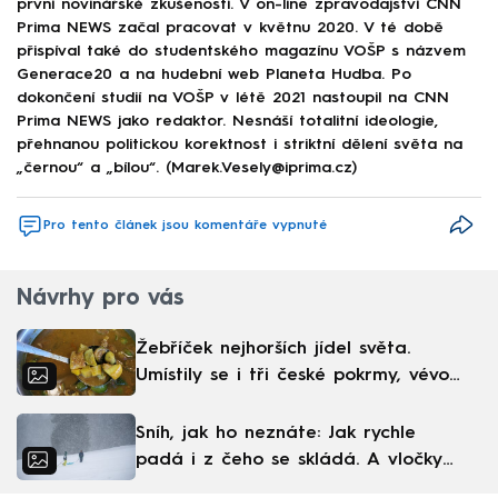
první novinářské zkušenosti. V on-line zpravodajství CNN
Prima NEWS začal pracovat v květnu 2020. V té době
přispíval také do studentského magazínu VOŠP s názvem
Generace20 a na hudební web Planeta Hudba. Po
dokončení studií na VOŠP v létě 2021 nastoupil na CNN
Prima NEWS jako redaktor. Nesnáší totalitní ideologie,
přehnanou politickou korektnost i striktní dělení světa na
„černou“ a „bílou“. (Marek.Vesely@iprima.cz)
Pro tento článek jsou komentáře vypnuté
Návrhy pro vás
Žebříček nejhorších jídel světa.
Umístily se i tři české pokrmy, vévodí
skandinávská kuchyně
Sníh, jak ho neznáte: Jak rychle
padá i z čeho se skládá. A vločky
nejsou bílé