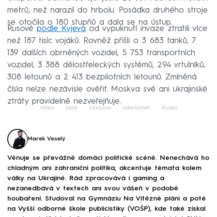
metrů, než narazil do hrbolu. Posádka druhého stroje
se otočila o 180 stupňů a dala se na ústup.
Rusové
podle Kyjeva
od vypuknutí invaze ztratili více
než 187 tisíc vojáků. Rovněž přišli o 3 683 tanků, 7
139 dalších obrněných vozidel, 5 753 transportních
vozidel, 3 388 dělostřeleckých systémů, 294 vrtulníků,
308 letounů a 2 413 bezpilotních letounů. Zmíněná
čísla nelze nezávisle ověřit. Moskva své ani ukrajinské
ztráty pravidelně nezveřejňuje.
válka
tank
Ukrajina
raketomet
Rusko
Marek Veselý
Věnuje se převážně domácí politické scéně. Nenechává ho
chladným ani zahraniční politika, akcentuje témata kolem
války na Ukrajině. Rád zpracovává i gaming a
nezanedbává v textech ani svou vášeň v podobě
houbaření. Studoval na Gymnáziu Na Vítězné pláni a poté
na Vyšší odborné škole publicistiky (VOŠP), kde také získal