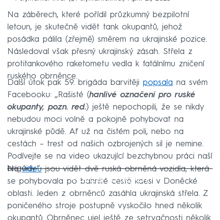
Na záběrech, které pořídil průzkumný bezpilotní
letoun, je skutečně vidět tank okupantů, jehož
posádka pálila (zřejmě) směrem na ukrajinské pozice.
Následoval však přesný ukrajinský zásah. Střela z
protitankového raketometu vedla k fatálnímu zničení
ruského obrněnce.
Další útok pak 59. brigáda barvitěji
popsala
na svém
Facebooku: „Rašisté (
hanlivé označení pro ruské
okupanty, pozn. red.
) ještě nepochopili, že se nikdy
nebudou moci volně a pokojně pohybovat na
ukrajinské půdě. Ať už na čistém poli, nebo na
cestách – trest od našich ozbrojených sil je nemine.
Podívejte se na video ukazující bezchybnou práci naší
brigády.“
Na
videu
jsou vidět dvě ruská obrněná vozidla, která
Failed to fetch
se pohybovala po bahnité cestě kdesi v Doněcké
oblasti. Jeden z obrněnců zasáhla ukrajinská střela. Z
poničeného stroje postupně vyskočilo hned několik
okupantů. Obrněnec ujel ještě ze setrvačnosti několik