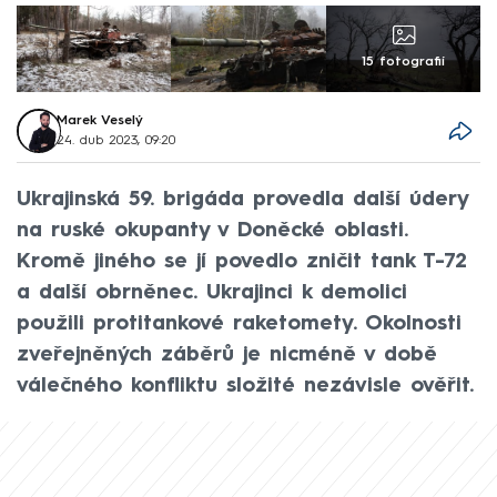
15 fotografií
Marek Veselý
24. dub 2023, 09:20
Ukrajinská 59. brigáda provedla další údery
na ruské okupanty v Doněcké oblasti.
Kromě jiného se jí povedlo zničit tank T-72
a další obrněnec. Ukrajinci k demolici
použili protitankové raketomety. Okolnosti
zveřejněných záběrů je nicméně v době
válečného konfliktu složité nezávisle ověřit.