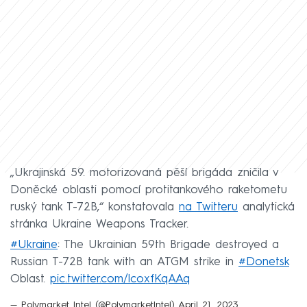
„Ukrajinská 59. motorizovaná pěší brigáda zničila v
Doněcké oblasti pomocí protitankového raketometu
ruský tank T-72B,“ konstatovala
na Twitteru
analytická
stránka Ukraine Weapons Tracker.
#Ukraine
: The Ukrainian 59th Brigade destroyed a
Russian T-72B tank with an ATGM strike in
#Donetsk
Oblast.
pic.twitter.com/lcoxfKqAAq
— Polymarket Intel (@PolymarketIntel)
April 21, 2023