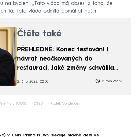
ku na bydlení. „Tato vláda má obsesi z toho, že
 odmítá. Tato vláda odmítá pomáhat našim
Čtěte také
PŘEHLEDNĚ: Konec testování i
návrat neočkovaných do
restaurací. Jaké změny schválila
vláda?
6 min čtení
2. úno 2022, 22:30
Petr Fiala (ODS)
ČSSD
Radek Vondráček
á) v CNN Prima NEWS sleduje hlavně dění ve