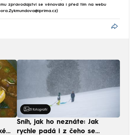
ému zpravodajství se věnovala i před tím na webu
rbora.Zykmundova@iprima.cz)
31
fotografií
Sníh, jak ho neznáte: Jak
ké
rychle padá i z čeho se