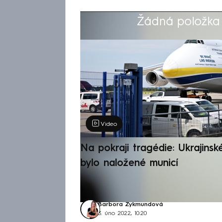
Žádná položka z
Výběr redakce
Video
Na pokraji tragédie: Ukrajinsk
bylo naložené municí
Barbora Zykmundová
3. úno 2022, 10:20