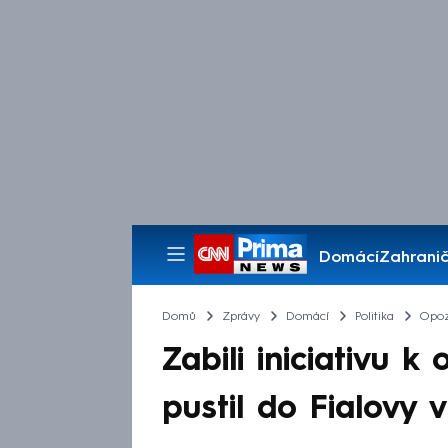
Domácí
Zahranič
Pořady
Domů
Zprávy
Domácí
Politika
Opoz
Zabili iniciativu k
pustil do Fialovy 