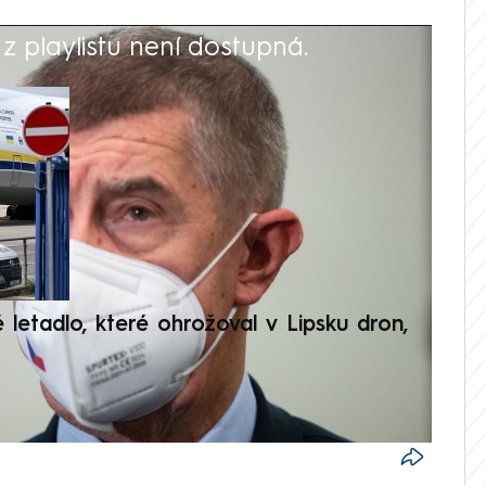
 playlistu není dostupná.
V
é letadlo, které ohrožoval v Lipsku dron,
Přilá
polit