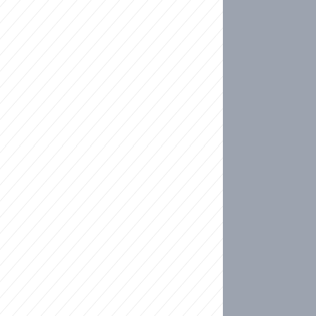
ideo
kat migranty do Česka? Sami by odešli, tvrdí exp
ické sebevraždě