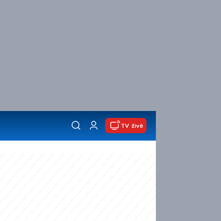
TV živě