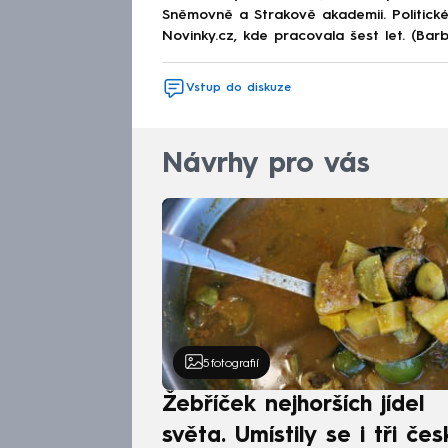
Sněmovně a Strakově akademii. Politick
Novinky.cz, kde pracovala šest let. (Ba
Vstup do diskuze
Návrhy pro vás
5
fotografií
Žebříček nejhorších jídel
světa. Umístily se i tři čes