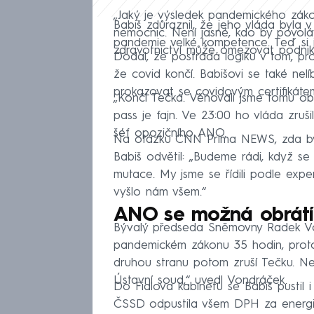
„Jaký je výsledek pandemického záko
Babiš zdůraznil, že jeho vláda byla 
nemocnic. Není jasné, kdo by povoláva
pandemie velké kompetence. Teď si j
zdravotnictví může omezovat podnikat
Dodal, že postrádá logiku v tom, pro
že covid končí. Babišovi se také nelí
prokazovat se covidovým certifikáte
„Končí Tečka. Věnovali jsme tomu obro
pass je fajn. Ve 23:00 ho vláda zrušil
šéf opozičního ANO.
Na otázku CNN Prima NEWS, zda by 
Babiš odvětil: „Budeme rádi, když se
mutace. My jsme se řídili podle exper
vyšlo nám všem.“
ANO se možná obrátí
Bývalý předseda Sněmovny Radek Vo
pandemickém zákonu 35 hodin, protože
druhou stranu potom zruší Tečku. N
Ústavní soud,“ uvedl Vondráček.
Do Fialova kabinetu se Babiš pustil i
ČSSD odpustila všem DPH za energie