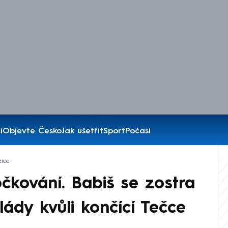
í
Objevte Česko
Jak ušetřit
Sport
Počasí
ice
 očkování. Babiš se zostra
vlády kvůli končící Tečce