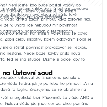
na? Není jasné, kdo bude posílat vojáky do
v minulosti terčem kritiky, že má během covidové
l studenty. Jediný výsledek je, že ministr
e podle Babiše nová vláda schválila také.
ele a školy,“ kritizoval expremiér.
č vláda chtěla zákon přijmout, když zároveň říká,
bí, že 9. února lidé nebudou mít povinnost
m například v hospodách a restauracích.
vskou energii. Pan ministr Válek říkal, že covid
a. Zabili celou iniciativu kolem očkování,“ zlobil se
měla zůstat povinnost prokazovat se Tečkou,
 nic nestane. Nedej bože, kdyby přišla nová
tů, teď je jiná situace. Držme si palce, aby to
 na Ústavní soud
ndráček kritizoval, že Sněmovna jednala o
 vláda tvrdila, jak je potřeba ho přijmout. „A na
edává to logiku. Zvažujeme, že se obrátíme na
 kvůli energetické krizi. Připomněl, že vláda ANO a
. Fialova vláda jde jinou cestou, chce pomáhat