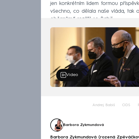
jen konkrétním lidem formou příspěv
všechno, co dělala naše vláda, tak
občanům,“ rozčílil se Babiš.
Video
Andrej Babiš
ODS
Barbora Zykmundová
Barbora Zykmundová (rozená Zpěváčkov