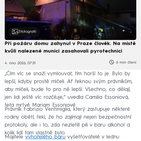
3
fotografií
Při požáru domu zahynul v Praze člověk. Na místě
kvůli nalezené munici zasahovali pyrotechnici
6 min čtení
4. úno 2026, 07:31
„Čím víc se snaží vymlouvat, tím horší to je. Bylo by
lepší, kdyby prostě mlčeli. Ať řeknou svým právníkům,
aby mlčeli, bude to pro ně lepší. Všechno, co dělají,
jen lidi ještě víc rozčiluje,“ uvedla Camilia Essoniová,
teta mrtvé Mariam Essoniové.
Právník Fabrizio Ventimiglia, který zastupuje některé
rodiny obětí, řekl, že ho zajímají nejen bezpečnostní
protokoly, ale i to, zda nezletilí pili v baru alkohol a
kolik lidí tam vlastně bylo.
Majitele
vyhořelého baru
vyšetřovatelé v lednu