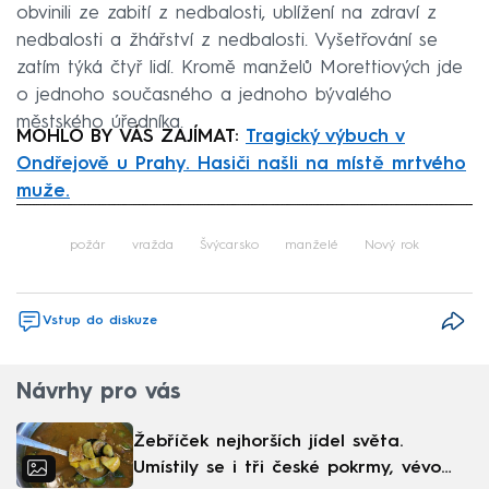
obvinili ze zabití z nedbalosti, ublížení na zdraví z
nedbalosti a žhářství z nedbalosti. Vyšetřování se
zatím týká čtyř lidí. Kromě manželů Morettiových jde
o jednoho současného a jednoho bývalého
městského úředníka.
MOHLO BY VÁS ZAJÍMAT:
Tragický výbuch v
Ondřejově u Prahy. Hasiči našli na místě mrtvého
muže.
Failed to fetch
požár
vražda
Švýcarsko
manželé
Nový rok
Vstup do diskuze
Návrhy pro vás
Žebříček nejhorších jídel světa.
Umístily se i tři české pokrmy, vévodí