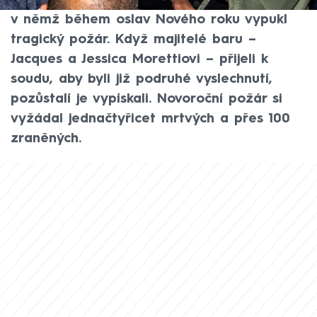
majitelů baru ve švýcarské Crans-Montaně,
v němž během oslav Nového roku vypukl
tragický požár. Když majitelé baru –
Jacques a Jessica Morettiovi – přijeli k
soudu, aby byli již podruhé vyslechnutí,
pozůstalí je vypískali. Novoroční požár si
vyžádal jednačtyřicet mrtvých a přes 100
zraněných.