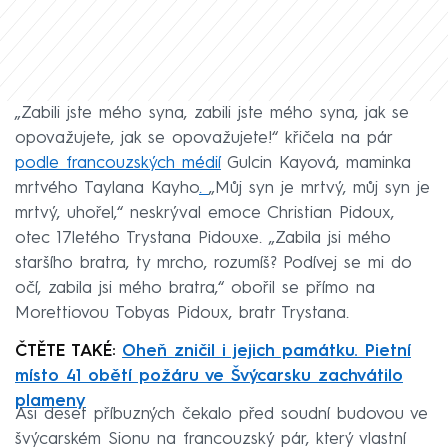
„Zabili jste mého syna, zabili jste mého syna, jak se
opovažujete, jak se opovažujete!“ křičela na pár
podle francouzských médií
Gulcin Kayová, maminka
mrtvého Taylana Kayho
.
„Můj syn je mrtvý, můj syn je
mrtvý, uhořel,“ neskrýval emoce Christian Pidoux,
otec 17letého Trystana Pidouxe. „Zabila jsi mého
staršího bratra, ty mrcho, rozumíš? Podívej se mi do
očí, zabila jsi mého bratra,“ obořil se přímo na
Morettiovou Tobyas Pidoux, bratr Trystana.
ČTĚTE TAKÉ:
Oheň zničil i jejich památku. Pietní
místo 41 obětí požáru ve Švýcarsku zachvátilo
plameny
Asi deset příbuzných čekalo před soudní budovou ve
švýcarském Sionu na francouzský pár, který vlastní