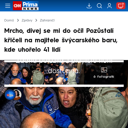
Domů
Zprávy
Zahraničí
Mrcho, dívej se mi do očí! Pozůstalí
křičeli na majitele švýcarského baru,
kde uhořelo 41 lidí
Žádná položka z playlistu není
dostupná.
6 fotografií
Patrik Kaizr
,
Dominika Fuchsová
14. úno 2026, 18:17
Zhruba desítka zarmoucených pozůstalých
se ve čtvrtek rozhořčeně pustila do