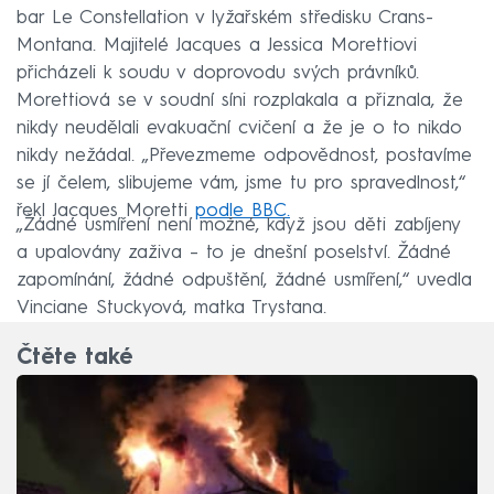
bar Le Constellation v lyžařském středisku Crans-
Montana. Majitelé Jacques a Jessica Morettiovi
přicházeli k soudu v doprovodu svých právníků.
Morettiová se v soudní síni rozplakala a přiznala, že
nikdy neudělali evakuační cvičení a že je o to nikdo
nikdy nežádal. „Převezmeme odpovědnost, postavíme
se jí čelem, slibujeme vám, jsme tu pro spravedlnost,“
řekl Jacques Moretti
podle BBC.
„Žádné usmíření není možné, když jsou děti zabíjeny
a upalovány zaživa – to je dnešní poselství. Žádné
zapomínání, žádné odpuštění, žádné usmíření,“ uvedla
Vinciane Stuckyová, matka Trystana.
Čtěte také