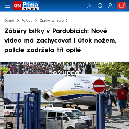
Domů
Pořady
Zprávy z regionů
Záběry bitky v Pardubicích: Nové
video má zachycovat i útok nožem,
policie zadržela tři opilé
Žádná položka z playlistu není
Výběr redakce
dostupná.