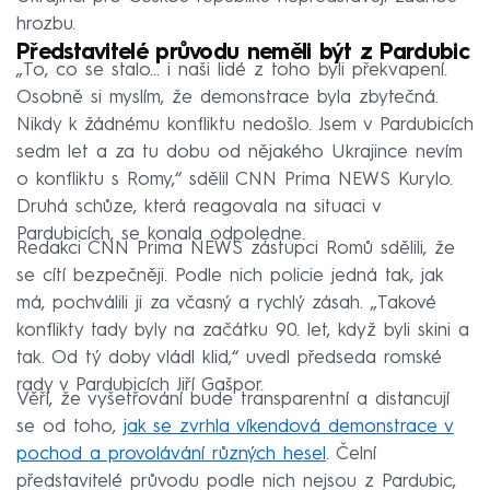
hrozbu.
Představitelé průvodu neměli být z Pardubic
„To, co se stalo... i naši lidé z toho byli překvapení.
Osobně si myslím, že demonstrace byla zbytečná.
Nikdy k žádnému konfliktu nedošlo. Jsem v Pardubicích
sedm let a za tu dobu od nějakého Ukrajince nevím
o konfliktu s Romy,“ sdělil CNN Prima NEWS Kurylo.
Druhá schůze, která reagovala na situaci v
Pardubicích, se konala odpoledne.
Redakci CNN Prima NEWS zástupci Romů sdělili, že
se cítí bezpečněji. Podle nich policie jedná tak, jak
má, pochválili ji za včasný a rychlý zásah. „Takové
konflikty tady byly na začátku 90. let, když byli skini a
tak. Od tý doby vládl klid,“ uvedl předseda romské
rady v Pardubicích Jiří Gašpor.
Věří, že vyšetřování bude transparentní a distancují
se od toho,
jak se zvrhla víkendová demonstrace v
pochod a provolávání různých hesel
. Čelní
představitelé průvodu podle nich nejsou z Pardubic,