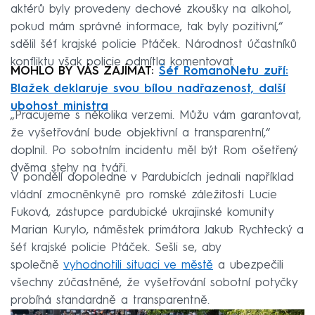
aktérů byly provedeny dechové zkoušky na alkohol,
pokud mám správné informace, tak byly pozitivní,“
sdělil šéf krajské policie Ptáček. Národnost účastníků
konfliktu však policie odmítla komentovat.
MOHLO BY VÁS ZAJÍMAT:
Šéf RomanoNetu zuří:
Blažek deklaruje svou bílou nadřazenost, další
ubohost ministra
„Pracujeme s několika verzemi. Můžu vám garantovat,
že vyšetřování bude objektivní a transparentní,“
doplnil. Po sobotním incidentu měl být Rom ošetřený
dvěma stehy na tváři.
V pondělí dopoledne v Pardubicích jednali například
vládní zmocněnkyně pro romské záležitosti Lucie
Fuková, zástupce pardubické ukrajinské komunity
Marian Kurylo, náměstek primátora Jakub Rychtecký a
šéf krajské policie Ptáček. Sešli se, aby
společně
vyhodnotili situaci ve městě
a ubezpečili
všechny zúčastněné, že vyšetřování sobotní potyčky
probíhá standardně a transparentně.