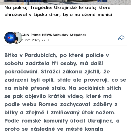
Na pokraji tragédie: Ukrajinské letadlo, které
P
ohrožoval v Lipsku dron, bylo naložené municí
e
CNN Prima NEWS
,
Bohuslav Štěpánek
3. čvc 2023, 22:17
Bitka v Pardubicích, po které policie v
sobotu zadržela tři osoby, má další
pokračování. Strážci zákona zjistili, že
zadržení byli opilí, stále ale prověřují, co se
na místě přesně stalo. Na sociálních sítích
se pak objevilo krátké video, které má
podle webu Romea zachycovat záběry z
bitky a zřejmě i zmiňovaný útok nožem.
Podle romské komunity útočil Ukrajinec, a
proto se následně ve městě konala