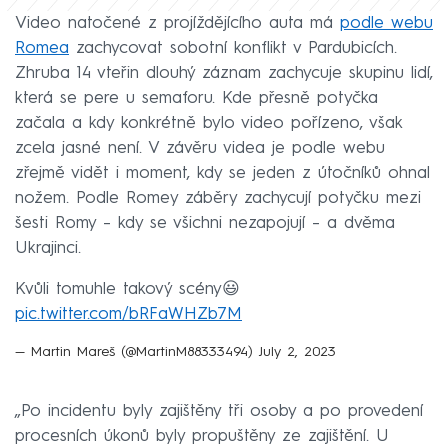
Video natočené z projíždějícího auta má
podle webu
Romea
zachycovat sobotní konflikt v Pardubicích.
Zhruba 14 vteřin dlouhý záznam zachycuje skupinu lidí,
která se pere u semaforu. Kde přesně potyčka
začala a kdy konkrétně bylo video pořízeno, však
zcela jasné není. V závěru videa je podle webu
zřejmě vidět i moment, kdy se jeden z útočníků ohnal
nožem. Podle Romey záběry zachycují potyčku mezi
šesti Romy – kdy se všichni nezapojují – a dvěma
Ukrajinci.
Kvůli tomuhle takový scény😃
pic.twitter.com/bRFaWHZb7M
— Martin Mareš (@MartinM88333494)
July 2, 2023
„Po incidentu byly zajištěny tři osoby a po provedení
procesních úkonů byly propuštěny ze zajištění. U