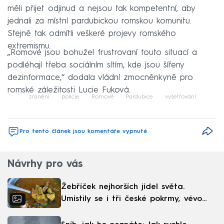
měli přijet odjinud a nejsou tak kompetentní, aby
jednali za místní pardubickou romskou komunitu.
Stejně tak odmítli veškeré projevy romského
extremismu.
„Romové jsou bohužel frustrovaní touto situací a
podléhají třeba sociálním sítím, kde jsou šířeny
dezinformace,“ dodala vládní zmocněnkyně pro
romské záležitosti Lucie Fuková.
zranění
policie
Romové
Pardubice
vyšetřování
Pro tento článek jsou komentáře vypnuté
Návrhy pro vás
Žebříček nejhorších jídel světa.
Umístily se i tři české pokrmy, vévodí
skandinávská kuchyně