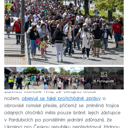
11 fotografií
Zatímco Romové tvrdí, že Ukrajinci útočili
nožem,
objevují se také protichůdné zprávy
o
obrovské romské přesile, přičemž se zmíněná trojice
údajných útočníků měla pouze bránit. Jejich zástupce
v Pardubicích po pondělním jednání zdůraznil, že
Ukrajinci pro Českou republiku nepředstavují žádnou