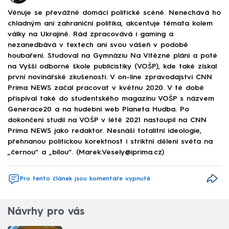
Věnuje se převážně domácí politické scéně. Nenechává ho
chladným ani zahraniční politika, akcentuje témata kolem
války na Ukrajině. Rád zpracovává i gaming a
nezanedbává v textech ani svou vášeň v podobě
houbaření. Studoval na Gymnáziu Na Vítězné pláni a poté
na Vyšší odborné škole publicistiky (VOŠP), kde také získal
první novinářské zkušenosti. V on-line zpravodajství CNN
Prima NEWS začal pracovat v květnu 2020. V té době
přispíval také do studentského magazínu VOŠP s názvem
Generace20 a na hudební web Planeta Hudba. Po
dokončení studií na VOŠP v létě 2021 nastoupil na CNN
Prima NEWS jako redaktor. Nesnáší totalitní ideologie,
přehnanou politickou korektnost i striktní dělení světa na
„černou“ a „bílou“. (Marek.Vesely@iprima.cz)
Pro tento článek jsou komentáře vypnuté
Návrhy pro vás