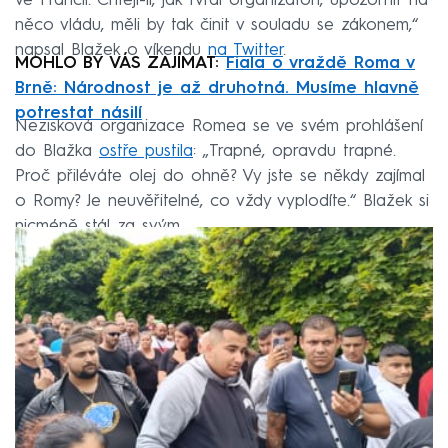
ve Francii. Chtějí-li, jak tvrdí organizátoři, upozornit na
něco vládu, měli by tak činit v souladu se zákonem,“
napsal Blažek o víkendu
na Twitter
.
MOHLO BY VÁS ZAJÍMAT:
Fiala o vraždě Roma v
Brně: Národnost je až druhotná. Musíme hlavně
potrestat násilí
Nezisková organizace Romea se ve svém prohlášení
do Blažka
ostře pustila
: „Trapné, opravdu trapné.
Proč přiléváte olej do ohně? Vy jste se někdy zajímal
o Romy? Je neuvěřitelné, co vždy vyplodíte.“ Blažek si
nicméně stál za svým.