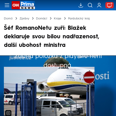
Domů
Zprávy
Domácí
Kraje
Pardubický kraj
Šéf RomanoNetu zuří: Blažek
deklaruje svou bílou nadřazenost,
další ubohost ministra
Žádná položka z playlistu není
Výběr redakce
dostupná.