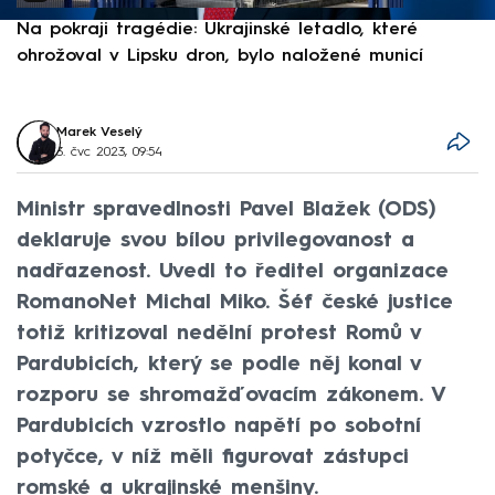
Na pokraji tragédie: Ukrajinské letadlo, které
P
ohrožoval v Lipsku dron, bylo naložené municí
e
Marek Veselý
3. čvc 2023, 09:54
Ministr spravedlnosti Pavel Blažek (ODS)
deklaruje svou bílou privilegovanost a
nadřazenost. Uvedl to ředitel organizace
RomanoNet Michal Miko. Šéf české justice
totiž kritizoval nedělní protest Romů v
Pardubicích, který se podle něj konal v
rozporu se shromažďovacím zákonem. V
Pardubicích vzrostlo napětí po sobotní
potyčce, v níž měli figurovat zástupci
romské a ukrajinské menšiny.