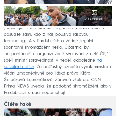
7 fotografií
„Srovnejte si můj slovník s vyjádřením pana Mika a
posuďte sami, kdo z nás používá rasovou
terminologii. A v Pardubicích o žádné ‚legální
spontánní shromáždění‘ nešlo. Účastníci byli
‚nespontánně‘ a organizovaně svoláváni z celé ČR,“
sdělil ministr spravedlnosti v neděli odpoledne
na
sociálních sítích
. Za nešťastný označila výrok ministra i
vládní zmocněnkyně pro lidská práva Klára
Šimáčková Laurenčíková. Zároveň však pro CNN
Prima NEWS uvedla, že podobná shromáždění jako v
Pardubicích situaci nepomáhají.
Čtěte také