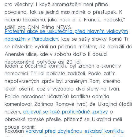
pro všechny. I když shromáždění není přímo
povoleno, tak se jedná maximálně o přestupek. K
ničemu takovému, jako násilí à la Francie, nedošlo,“
sdělil pro CNN Prima NEWS.
Protestní akce se uskutečnila před hlavním vlakovým
nádražím v Pardubicích
, kde se sešly stovky Romů. Ti
se následně vydali na pochod městem, až dorazili do
Anenské ulice, kde v sobotu došlo k dosud
neobjasněné potyčce asi 20 lidí.
Jeden z účastníků konfliktu byl zraněn a skončil v
nemocnici. Tři lidi policisté zadrželi. Podle zatím
nepotvrzených zpráv byl zraněným Rom, kterého
lékaři ošetřili, což si vyžádalo dva stehy na tváři.
Policie národnost účastníků konfliktu odmítla
komentovat. Zatímco Romové tvrdí, že Ukrajinci útočili
nožem,
objevují se také protichůdné zprávy
o
obrovské romské přesile, přičemž se Ukrajinci měli
pouze bránit.
Rakušan
varoval před zbytečnou eskalací konfliktu
.