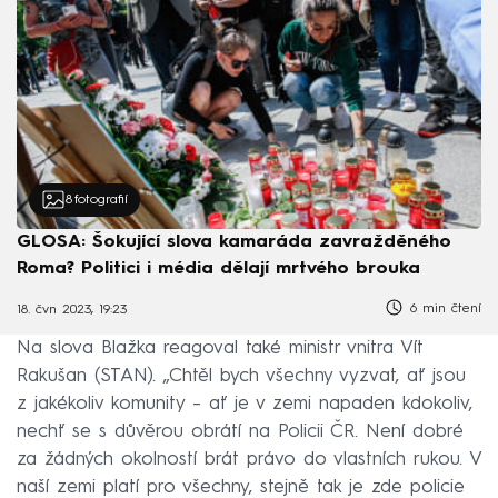
8
fotografií
GLOSA: Šokující slova kamaráda zavražděného
Roma? Politici i média dělají mrtvého brouka
6 min čtení
18. čvn 2023, 19:23
Na slova Blažka reagoval také ministr vnitra Vít
Rakušan (STAN). „Chtěl bych všechny vyzvat, ať jsou
z jakékoliv komunity – ať je v zemi napaden kdokoliv,
nechť se s důvěrou obrátí na Policii ČR. Není dobré
za žádných okolností brát právo do vlastních rukou. V
naší zemi platí pro všechny, stejně tak je zde policie