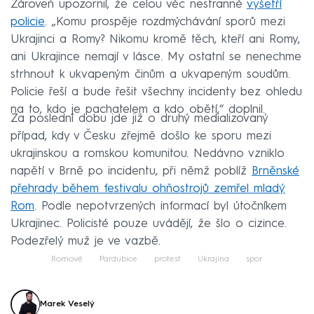
Zároveň upozornil, že celou věc nestranně
vyšetří
policie
. „Komu prospěje rozdmýchávání sporů mezi
Ukrajinci a Romy? Nikomu kromě těch, kteří ani Romy,
ani Ukrajince nemají v lásce. My ostatní se nenechme
strhnout k ukvapeným činům a ukvapeným soudům.
Policie řeší a bude řešit všechny incidenty bez ohledu
na to, kdo je pachatelem a kdo obětí,“ doplnil.
Za poslední dobu jde již o druhý medializovaný
případ, kdy v Česku zřejmě došlo ke sporu mezi
ukrajinskou a romskou komunitou. Nedávno vzniklo
napětí v Brně po incidentu, při němž poblíž
Brněnské
přehrady během festivalu ohňostrojů zemřel mladý
Rom
. Podle nepotvrzených informací byl útočníkem
Ukrajinec. Policisté pouze uvádějí, že šlo o cizince.
Podezřelý muž je ve vazbě.
Romové
Pardubice
protest
Ukrajina
spor
Marek Veselý