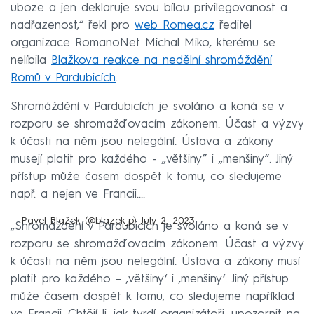
uboze a jen deklaruje svou bílou privilegovanost a
nadřazenost,“ řekl pro
web Romea.cz
ředitel
organizace RomanoNet Michal Miko, kterému se
nelíbila
Blažkova reakce na nedělní shromáždění
Romů v Pardubicích
.
Shromáždění v Pardubicích je svoláno a koná se v
rozporu se shromažďovacím zákonem. Účast a výzvy
k účasti na něm jsou nelegální. Ústava a zákony
musejí platit pro každého - „většiny” i „menšiny”. Jiný
přístup může časem dospět k tomu, co sledujeme
např. a nejen ve Francii.…
— Pavel Blažek (@blazek_p)
July 2, 2023
„Shromáždění v Pardubicích je svoláno a koná se v
rozporu se shromažďovacím zákonem. Účast a výzvy
k účasti na něm jsou nelegální. Ústava a zákony musí
platit pro každého – ‚většiny‘ i ‚menšiny‘. Jiný přístup
může časem dospět k tomu, co sledujeme například