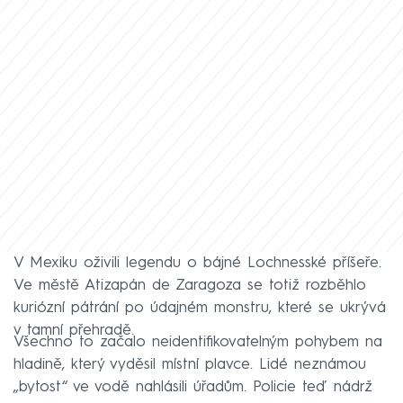
V Mexiku oživili legendu o bájné Lochnesské příšeře.
Ve městě Atizapán de Zaragoza se totiž rozběhlo
kuriózní pátrání po údajném monstru, které se ukrývá
v tamní přehradě.
Všechno to začalo neidentifikovatelným pohybem na
hladině, který vyděsil místní plavce. Lidé neznámou
„bytost“ ve vodě nahlásili úřadům. Policie teď nádrž