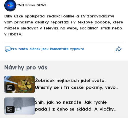
CNN Prima NEWS
Díky úzké spolupráci redakcí online a TV zpravodajství
vám přinášíme desítky reportáží i v textové podobě, které
můžete sledovat v televizi, na webu, sociálních sítích nebo
v HbbTV.
Pro tento článek jsou komentáře vypnuté
Návrhy pro vás
Žebříček nejhorších jídel světa.
Umístily se i tři české pokrmy, vévodí
skandinávská kuchyně
Sníh, jak ho neznáte: Jak rychle
padá i z čeho se skládá. A vločky
nejsou bílé