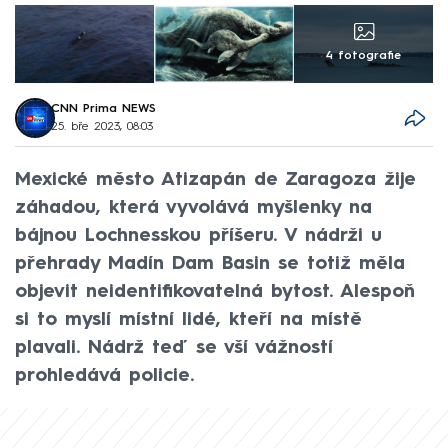
4 fotografie
CNN Prima NEWS
25. bře 2023, 08:03
Mexické město Atizapán de Zaragoza žije
záhadou, která vyvolává myšlenky na
bájnou Lochnesskou příšeru. V nádrži u
přehrady Madín Dam Basin se totiž měla
objevit neidentifikovatelná bytost. Alespoň
si to myslí místní lidé, kteří na místě
plavali. Nádrž teď se vší vážností
prohledává policie.