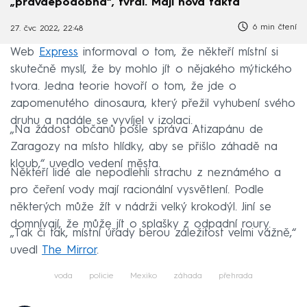
„pravděpodobná“, tvrdí. Mají nová fakta
6 min čtení
27. čvc 2022, 22:48
Web
Express
informoval o tom, že někteří místní si
skutečně myslí, že by mohlo jít o nějakého mýtického
tvora. Jedna teorie hovoří o tom, že jde o
zapomenutého dinosaura, který přežil vyhubení svého
druhu a nadále se vyvíjel v izolaci.
„Na žádost občanů pošle správa Atizapánu de
Zaragozy na místo hlídky, aby se přišlo záhadě na
kloub,“ uvedlo vedení města.
Někteří lidé ale nepodlehli strachu z neznámého a
pro čeření vody mají racionální vysvětlení. Podle
některých může žít v nádrži velký krokodýl. Jiní se
domnívají, že může jít o splašky z odpadní roury.
„Tak či tak, místní úřady berou záležitost velmi vážně,“
uvedl
The Mirror
.
voda
policie
Mexiko
záhada
přehrada