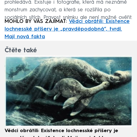
prohledává. Existuje i fotografie, která má neznámé
monstrum zachycovat, a která se rozšířila po
sociálních sítích. Pravost snímku ale není možné ověřit.
MOHLO BY VÁS ZAJÍMAT:
Vědci obrátili: Existence
lochnesské příšery je „pravděpodobná“, tvrdí.
Mají nová fakta
Čtěte také
Vědci obrátili: Existence lochnesské příšery je