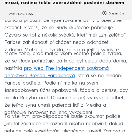
mrazí, rodina řekla zavražděné poslední sbohem
6 min čtení
10. čvc 2023, 11:44
Zamora připustil, že vyšetřovatelé byli v průběhu let
skeptičtí k verzi, že se Rudy skutečně pohřešuje.
Ozvalo se totiž několik svědků, kteří měli „zmizelého“
Fariase zahlédnout přicházet nebo odcházet
z domu. Matka ale tvrdila, že šlo o jejího synovce.
Motiv toho, proč matka všem včetně policie tvrdila,
že se Rudy pohřešuje, zatímco byl celou dobu doma,
nastínila
pro web The Independent soukromá
detektivka Brenda Paradiseová
, která se na hledání
Fariase podílela. Podle ní matka na svém
facebookovém účtu opakovaně žádala o peníze, aby
mohla Rudyho najít. Dokonce si prý vymyslela příběh,
že jejího syna unesli pašeráci lidí z Mexika a
potřebuje hotovost na jeho vykoupení.
To vše nyní pravděpodobně bude zkoumat policie.
„Státní zástupce se rozhodl nikoho neobvinit, dokud
nebude celé vyšetřování ukončeno,“ uvedl Zamora a