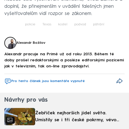
doplnil, že přinejmenším v uvádění falešných jmen
vyšetřovatelům vidí rozpor se zákonem.
policie
Texas
kostel
podvod
pátrání
Alexandr Božilov
Alexandr pracuje na Primě už od roku 2013. Během té
doby prošel redaktorskými a posléze editorskými pozicemi
jak v televizním, tak on-line zpravodajství.
Pro tento článek jsou komentáře vypnuté
Návrhy pro vás
Žebříček nejhorších jídel světa.
Umístily se i tři české pokrmy, vévodí
skandinávská kuchyně