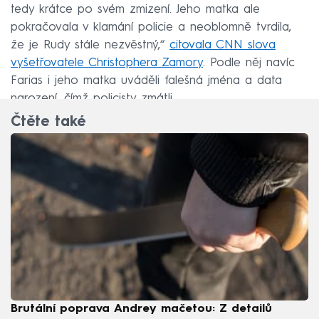
tedy krátce po svém zmizení. Jeho matka ale
pokračovala v klamání policie a neoblomně tvrdila,
že je Rudy stále nezvěstný,“
citovala CNN slova
vyšetřovatele Christophera Zamory
. Podle něj navíc
Farias i jeho matka uváděli falešná jména a data
narození, čímž policisty zmátli.
Čtěte také
Brutální poprava Andrey mačetou: Z detailů