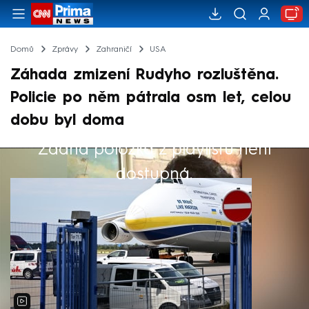
Domů
Zprávy
Zahraničí
USA
Záhada zmizení Rudyho rozluštěna.
Policie po něm pátrala osm let, celou
dobu byl doma
Žádná položka z playlistu není
Výběr redakce
dostupná.