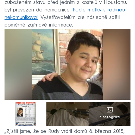
zuboženém stavu před jedním z kostelů v Houstonu,
byl převezen do nemocnice.
Podle matky s rodinou
nekomunikoval
. Vyšetřovatelům ale následně sdělil
poměrně zajímavé informace.
7 fotografií
„Zjistili jsme, že se Rudy vrátil domů 8. března 2015,