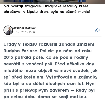
Na pokraji tragédie: Ukrajinské letadlo, které
P
ohrožoval v Lipsku dron, bylo naložené municí
e
Alexandr Božilov
10. čvc 2023, 16:08
Úřady v Texasu rozluštili záhadu zmizení
Rudyho Fariase. Policie po něm od roku
2015 pátrala poté, co se podle rodiny
nevrátil z venčení psů. Před několika dny
mladého muže objevil všímavý svědek, jak
spí před kostelem. Vyšetřovatele zajímalo,
kde byl a co dělal dlouhých osm let. Nyní
přišli s překvapivým závěrem — Rudy byl
po celou dobu doma se svojí matkou.