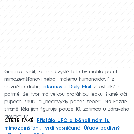
Guijarro tvrdil, že neobvyklé tělo by mohlo patřit
mimozemšťanovi nebo „malému humanoidovi“ z
dávného druhu,
informoval Daily Mail
. Z ostatků je
patrné, že tvor má velkou protáhlou lebku, šikmé oči,
pupeční šňůru a „neobvyklý počet žeber“. Na každé
straně těla jich figuruje pouze 10, zatímco u zdravého
člověka 12.
ČTĚTE TAKÉ:
Přistálo UFO a běhali nám tu
mimozemšťani, tvrdí vesničané. Úřady podivný