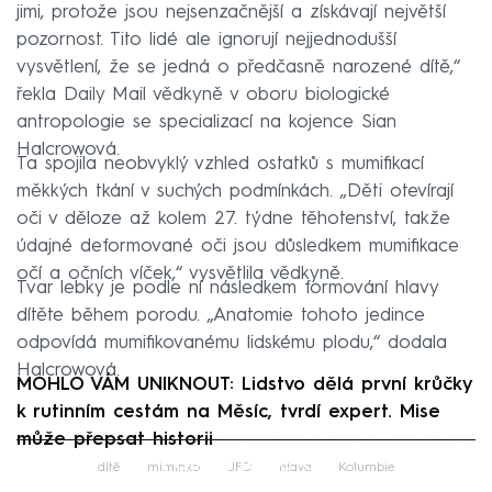
jimi, protože jsou nejsenzačnější a získávají největší
pozornost. Tito lidé ale ignorují nejjednodušší
vysvětlení, že se jedná o předčasně narozené dítě,“
řekla Daily Mail vědkyně v oboru biologické
antropologie se specializací na kojence Sian
Halcrowová.
Ta spojila neobvyklý vzhled ostatků s mumifikací
měkkých tkání v suchých podmínkách. „Děti otevírají
oči v děloze až kolem 27. týdne těhotenství, takže
údajné deformované oči jsou důsledkem mumifikace
očí a očních víček,“ vysvětlila vědkyně.
Tvar lebky je podle ní následkem formování hlavy
dítěte během porodu. „Anatomie tohoto jedince
odpovídá mumifikovanému lidskému plodu,“ dodala
Halcrowová.
MOHLO VÁM UNIKNOUT: Lidstvo dělá první krůčky
k rutinním cestám na Měsíc, tvrdí expert. Mise
může přepsat historii
Failed to fetch
dítě
miminko
UFO
hlava
Kolumbie