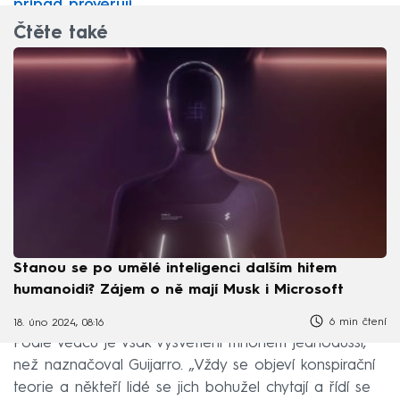
případ prověřují
Čtěte také
Stanou se po umělé inteligenci dalším hitem
humanoidi? Zájem o ně mají Musk i Microsoft
6 min čtení
18. úno 2024, 08:16
Podle vědců je však vysvětlení mnohem jednodušší,
než naznačoval Guijarro. „Vždy se objeví konspirační
teorie a někteří lidé se jich bohužel chytají a řídí se