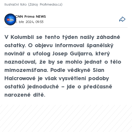
Ilustrační foto
Zdroj: Profimedia.cz
CNN Prima NEWS
6. bře 2024, 09:33
V Kolumbii se tento týden našly záhadné
ostatky. O objevu informoval španělský
novinář a ufolog Josep Guijarro, který
naznačoval, že by se mohlo jednat o tělo
mimozemšťana. Podle vědkyně Sian
Halcrowové je však vysvětlení podoby
ostatků jednoduché – jde o předčasně
narozené dítě.