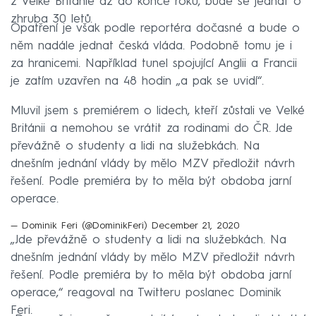
z Velké Británie až do konce roku, bude se jednat o
zhruba 30 letů.
Opatření je však podle reportéra dočasné a bude o
něm nadále jednat česká vláda. Podobně tomu je i
za hranicemi. Například tunel spojující Anglii a Francii
je zatím uzavřen na 48 hodin „a pak se uvidí“.
Mluvil jsem s premiérem o lidech, kteří zůstali ve Velké
Británii a nemohou se vrátit za rodinami do ČR. Jde
převážně o studenty a lidi na služebkách. Na
dnešním jednání vlády by mělo MZV předložit návrh
řešení. Podle premiéra by to měla být obdoba jarní
operace.
— Dominik Feri (@DominikFeri)
December 21, 2020
„Jde převážně o studenty a lidi na služebkách. Na
dnešním jednání vlády by mělo MZV předložit návrh
řešení. Podle premiéra by to měla být obdoba jarní
operace,“ reagoval na Twitteru poslanec Dominik
Feri.