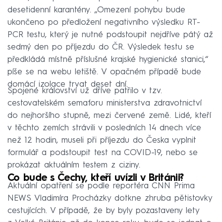
desetidenní karantény. „Omezení pohybu bude
ukončeno po předložení negativního výsledku RT-
PCR testu, který je nutné podstoupit nejdříve pátý až
sedmý den po příjezdu do ČR. Výsledek testu se
předkládá místně příslušné krajské hygienické stanici,“
píše se na webu letiště. V opačném případě bude
domácí izolace trvat deset dní.
Spojené království už dříve patřilo v tzv.
cestovatelském semaforu ministerstva zdravotnictví
do nejhoršího stupně, mezi červené země. Lidé, kteří
v těchto zemích strávili v posledních 14 dnech více
než 12 hodin, museli při příjezdu do Česka vyplnit
formulář a podstoupit test na COVID-19, nebo se
prokázat aktuálním testem z ciziny.
Co bude s Čechy, kteří uvízli v Británii?
Aktuální opatření se podle reportéra CNN Prima
NEWS Vladimíra Procházky dotkne zhruba pětistovky
cestujících. V případě, že by byly pozastaveny lety