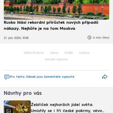
Rusko hlásí rekordní přírůstek nových případů
nákazy. Nejhůře je na tom Moskva
6 min čtení
21. pro 2020, 10:08
Velká Británie
zákaz
letiště
mutace
letecká doprava
Pro tento článek jsou komentáře vypnuté
Návrhy pro vás
Žebříček nejhorších jídel světa.
Umístily se i tři české pokrmy, vévodí