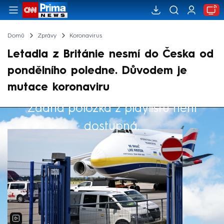
Domů
Zprávy
Koronavirus
Letadla z Británie nesmí do Česka od
pondělního poledne. Důvodem je
mutace koronaviru
Žádná položka z playlistu není
Výběr redakce
dostupná.