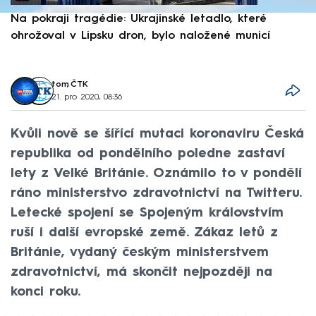
Na pokraji tragédie: Ukrajinské letadlo, které
P
ohrožoval v Lipsku dron, bylo naložené municí
e
tom
,
ČTK
21. pro 2020, 08:36
Kvůli nově se šířící mutaci koronaviru Česká
republika od pondělního poledne zastaví
lety z Velké Británie. Oznámilo to v pondělí
ráno ministerstvo zdravotnictví na Twitteru.
Letecké spojení se Spojeným královstvím
ruší i další evropské země. Zákaz letů z
Británie, vydaný českým ministerstvem
zdravotnictví, má skončit nejpozději na
konci roku.