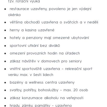
tzv. rotační výuka
restaurace uzavřeny, povoleno je jen výdejní
okénko
většina obchodů uzavřena o svátcích a v neděli
herny a kasina uzavřené
hotely a penziony mají omezené ubytování
sportovní utkání bez diváků
omezení provozních hodin na úřadech
zákaz návštěv v domovech pro seniory
vnitřní sportoviště uzavřena – rekreační sport
venku max. v šesti lidech
bazény a wellness centra uzavřeny
svatby, pohřby, bohoslužby – max. 20 osob
zákaz konzumace alkoholu na veřejnosti
hrady, zámky, památky – uzavřeno