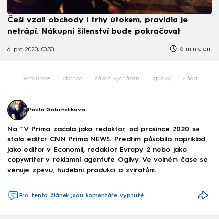
Češi vzali obchody i trhy útokem, pravidla je
netrápí. Nákupní šílenství bude pokračovat
6 min čtení
6. pro 2020, 00:30
restaurace
obchod
zákaz vycházení
zprávy
vláda
Pavla Gabrhelíková
Na TV Prima začala jako redaktor, od prosince 2020 se
stala editor CNN Prima NEWS. Předtím působila například
jako editor v Economii, redaktor Evropy 2 nebo jako
copywriter v reklamní agentuře Ogilvy. Ve volném čase se
věnuje zpěvu, hudební produkci a zvířatům.
Pro tento článek jsou komentáře vypnuté