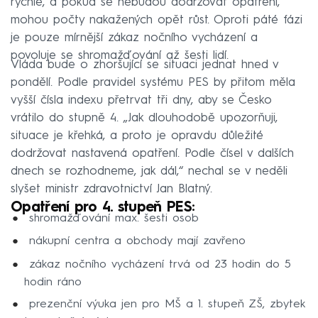
rychle, a pokud se nebudou dodržovat opatření,
mohou počty nakažených opět růst. Oproti páté fázi
je pouze mírnější zákaz nočního vycházení a
povoluje se shromažďování až šesti lidí.
Vláda bude o zhoršující se situaci jednat hned v
pondělí. Podle pravidel systému PES by přitom měla
vyšší čísla indexu přetrvat tři dny, aby se Česko
vrátilo do stupně 4. „Jak dlouhodobě upozorňuji,
situace je křehká, a proto je opravdu důležité
dodržovat nastavená opatření. Podle čísel v dalších
dnech se rozhodneme, jak dál,“ nechal se v neděli
slyšet ministr zdravotnictví Jan Blatný.
Opatření pro 4. stupeň PES:
shromažďování max. šesti osob
nákupní centra a obchody mají zavřeno
zákaz nočního vycházení trvá od 23 hodin do 5
hodin ráno
prezenční výuka jen pro MŠ a 1. stupeň ZŠ, zbytek