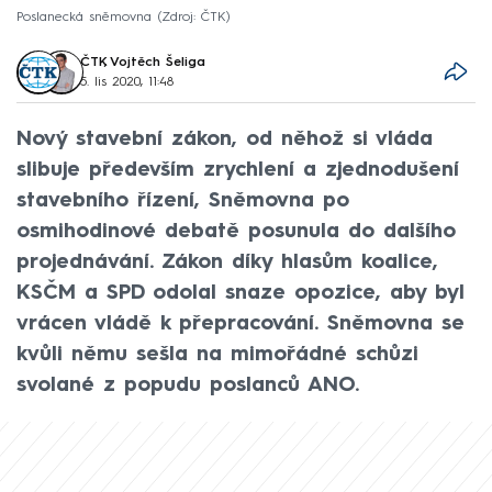
Poslanecká sněmovna
Zdroj: ČTK
ČTK
,
Vojtěch Šeliga
5. lis 2020, 11:48
Nový stavební zákon, od něhož si vláda
slibuje především zrychlení a zjednodušení
stavebního řízení, Sněmovna po
osmihodinové debatě posunula do dalšího
projednávání. Zákon díky hlasům koalice,
KSČM a SPD odolal snaze opozice, aby byl
vrácen vládě k přepracování. Sněmovna se
kvůli němu sešla na mimořádné schůzi
svolané z popudu poslanců ANO.