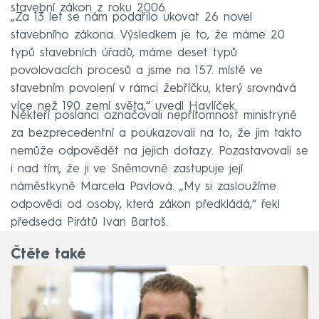
stavební zákon z roku 2006.
„Za 13 let se nám podařilo ukovat 26 novel
stavebního zákona. Výsledkem je to, že máme 20
typů stavebních úřadů, máme deset typů
povolovacích procesů a jsme na 157. místě ve
stavebním povolení v rámci žebříčku, který srovnává
více než 190 zemí světa,“ uvedl Havlíček.
Někteří poslanci označovali nepřítomnost ministryně
za bezprecedentní a poukazovali na to, že jim takto
nemůže odpovědět na jejich dotazy. Pozastavovali se
i nad tím, že ji ve Sněmovně zastupuje její
náměstkyně Marcela Pavlová. „My si zasloužíme
odpovědi od osoby, která zákon předkládá,“ řekl
předseda Pirátů Ivan Bartoš.
Čtěte také