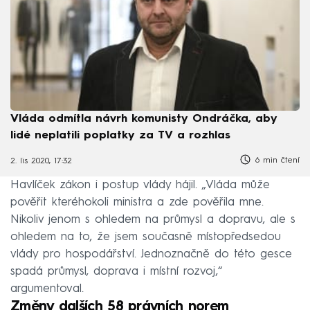
Vláda odmítla návrh komunisty Ondráčka, aby
lidé neplatili poplatky za TV a rozhlas
6 min čtení
2. lis 2020, 17:32
Havlíček zákon i postup vlády hájil. „Vláda může
pověřit kteréhokoli ministra a zde pověřila mne.
Nikoliv jenom s ohledem na průmysl a dopravu, ale s
ohledem na to, že jsem současně místopředsedou
vlády pro hospodářství. Jednoznačně do této gesce
spadá průmysl, doprava i místní rozvoj,“
argumentoval.
Změny dalších 58 právních norem