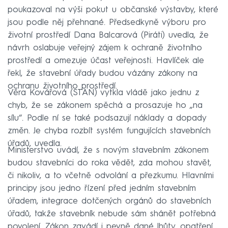
poukazoval na výši pokut u občanské výstavby, které
jsou podle něj přehnané. Předsedkyně výboru pro
životní prostředí Dana Balcarová (Piráti) uvedla, že
návrh oslabuje veřejný zájem k ochraně životního
prostředí a omezuje účast veřejnosti. Havlíček ale
řekl, že stavební úřady budou vázány zákony na
ochranu životního prostředí.
Věra Kovářová (STAN) vytkla vládě jako jednu z
chyb, že se zákonem spěchá a prosazuje ho „na
sílu“. Podle ní se také podsazují náklady a dopady
změn. Je chyba rozbít systém fungujících stavebních
úřadů, uvedla.
Ministerstvo uvádí, že s novým stavebním zákonem
budou stavebníci do roka vědět, zda mohou stavět,
či nikoliv, a to včetně odvolání a přezkumu. Hlavními
principy jsou jedno řízení před jedním stavebním
úřadem, integrace dotčených orgánů do stavebních
úřadů, takže stavebník nebude sám shánět potřebná
povolení. Zákon zavádí i pevně dané lhůty, opatření