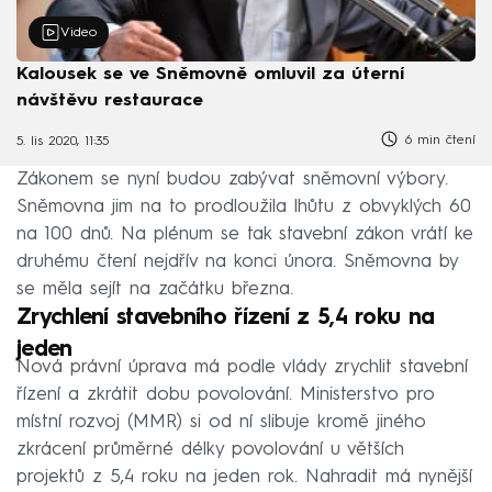
Video
Kalousek se ve Sněmovně omluvil za úterní
návštěvu restaurace
6 min čtení
5. lis 2020, 11:35
Zákonem se nyní budou zabývat sněmovní výbory.
Sněmovna jim na to prodloužila lhůtu z obvyklých 60
na 100 dnů. Na plénum se tak stavební zákon vrátí ke
druhému čtení nejdřív na konci února. Sněmovna by
se měla sejít na začátku března.
Zrychlení stavebního řízení z 5,4 roku na
jeden
Nová právní úprava má podle vlády zrychlit stavební
řízení a zkrátit dobu povolování. Ministerstvo pro
místní rozvoj (MMR) si od ní slibuje kromě jiného
zkrácení průměrné délky povolování u větších
projektů z 5,4 roku na jeden rok. Nahradit má nynější