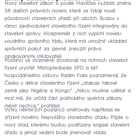
Nový stavební zákon si podle Havlíčka vyžádá změny
58 dalších právních norem, které se týkají nové
působnosti stavebních úřadů při obcích. Budou v
rámci zjednodušení stavebního řízení integrovány do
stavební správy. Vicepremiér z nich vypíchl novelu
soudního správního řádu, která má umožnit ukládání
správních pokut za zjevné zneužití práva
opakovanými stěžovateli.
Poslanci se víceméně shodovali na nutnosti stavební
řízení urychlit. Místopředseda SPD a šéf
hospodářského výboru Radim Fiala poznamenal, že
Česko v délce stavebního řízení „atakuje takové
země jako Nigérie a Kongo“. „Něco musíme udělat a
mrzí mě, že určitá část politického spektra zákony
měnit nechce,“ prohlásil.
Výtky některých poslanců směřovaly například ke
zřízení nového Nejvyššího stavebního úřadu. Půjde o
nový úřad, kterému budou podřízeny krajské stavební
úřady a jehož vedení bude jmenovat vláda.