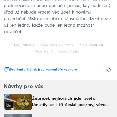
proti nečinnosti nebo apelační princip, kdy nadřízený
úřad už nebude vracet věc zpět k novému
projednání. Místo územního a stavebního řízení bude
už jen jedno, takže bude jen jedna možnost
odvolání.
Karel Havlíček
Poslanecká sněmovna
Klára Dostálová
Ivan Bartoš
stavební zákon
Pro tento článek jsou komentáře vypnuté
Návrhy pro vás
Žebříček nejhorších jídel světa.
Umístily se i tři české pokrmy, vévodí
skandinávská kuchyně