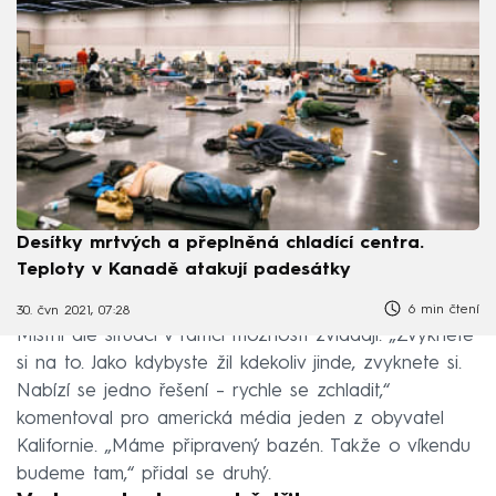
Desítky mrtvých a přeplněná chladící centra.
Teploty v Kanadě atakují padesátky
6 min čtení
30. čvn 2021, 07:28
Místní ale situaci v rámci možností zvládají. „Zvyknete
si na to. Jako kdybyste žil kdekoliv jinde, zvyknete si.
Nabízí se jedno řešení – rychle se zchladit,“
komentoval pro americká média jeden z obyvatel
Kalifornie. „Máme připravený bazén. Takže o víkendu
budeme tam,“ přidal se druhý.