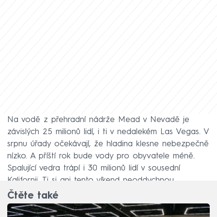
Na vodě z přehradní nádrže Mead v Nevadě je
závislých 25 milionů lidí, i ti v nedalekém Las Vegas. V
srpnu úřady očekávají, že hladina klesne nebezpečně
nízko. A příští rok bude vody pro obyvatele méně.
Spalující vedra trápí i 30 milionů lidí v sousední
Kalifornii. Ti si ani tento víkend neoddychnou.
Čtěte také