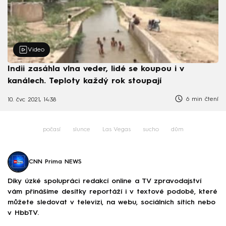
Video
Indii zasáhla vlna veder, lidé se koupou i v
kanálech. Teploty každý rok stoupají
6 min čtení
10. čvc 2021, 14:38
počasí
slunce
Las Vegas
sucho
dům
CNN Prima NEWS
Díky úzké spolupráci redakcí online a TV zpravodajství
vám přinášíme desítky reportáží i v textové podobě, které
můžete sledovat v televizi, na webu, sociálních sítích nebo
v HbbTV.