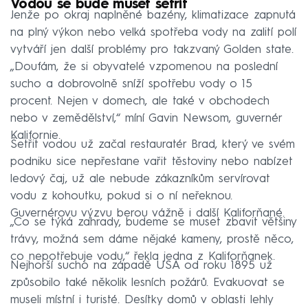
Vodou se bude muset šetřit
Jenže po okraj naplněné bazény, klimatizace zapnutá
na plný výkon nebo velká spotřeba vody na zalití polí
vytváří jen další problémy pro takzvaný Golden state.
„Doufám, že si obyvatelé vzpomenou na poslední
sucho a dobrovolně sníží spotřebu vody o 15
procent. Nejen v domech, ale také v obchodech
nebo v zemědělství,“ míní Gavin Newsom, guvernér
Kalifornie.
Šetřit vodou už začal restauratér Brad, který ve svém
podniku sice nepřestane vařit těstoviny nebo nabízet
ledový čaj, už ale nebude zákazníkům servírovat
vodu z kohoutku, pokud si o ní neřeknou.
Guvernérovu výzvu berou vážně i další Kaliforňané.
„Co se týká zahrady, budeme se muset zbavit většiny
trávy, možná sem dáme nějaké kameny, prostě něco,
co nepotřebuje vodu,“ řekla jedna z Kaliforňanek.
Nejhorší sucho na západě USA od roku 1895 už
způsobilo také několik lesních požárů. Evakuovat se
museli místní i turisté. Desítky domů v oblasti lehly