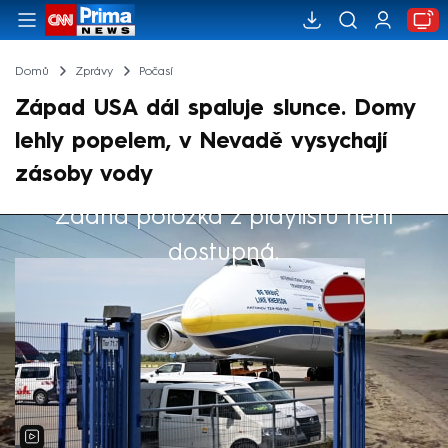
Domů
Zprávy
Počasí
Západ USA dál spaluje slunce. Domy
lehly popelem, v Nevadě vysychají
zásoby vody
Žádná položka z playlistu není
Výběr redakce
dostupná.