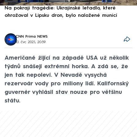
Na pokraji tragédie: Ukrajinské letadlo, které
P
ohrožoval v Lipsku dron, bylo naložené municí
e
CNN Prima NEWS
10. čvc 2021, 20:59
Američané žijící na západě USA už několik
týdnů snášejí extrémní horka. A zdá se, že
jen tak nepoleví. V Nevadě vysychá
rezervoár vody pro miliony lidí. Kalifornský
guvernér vyhlásil stav nouze pro většinu
státu.