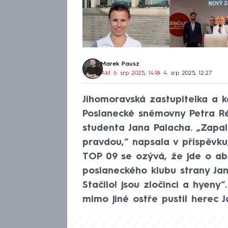
Marek Pausz
Akt. 6. srp 2025, 14:18
• 4. srp 2025, 12:27
Jihomoravská zastupitelka a k
Poslanecké sněmovny Petra R
studenta Jana Palacha. „Zapal
pravdou,“ napsala v příspěvku
TOP 09 se ozývá, že jde o abs
poslaneckého klubu strany Jan
Stačilo! jsou zločinci a hyeny
mimo jiné ostře pustil herec J