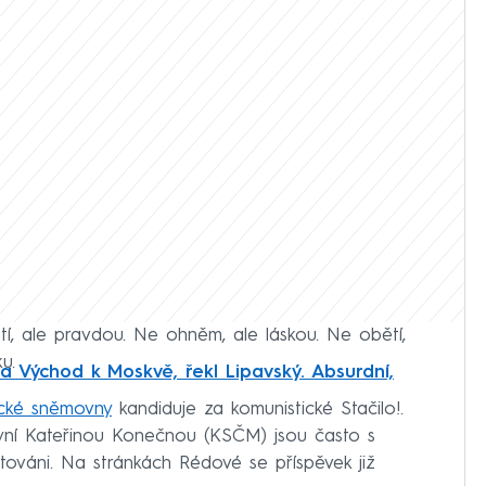
í, ale pravdou. Ne ohněm, ale láskou. Ne obětí,
u.
a Východ k Moskvě, řekl Lipavský. Absurdní,
cké sněmovny
kandiduje za komunistické Stačilo!.
kyní Kateřinou Konečnou (KSČM) jsou často s
ntováni. Na stránkách Rédové se příspěvek již