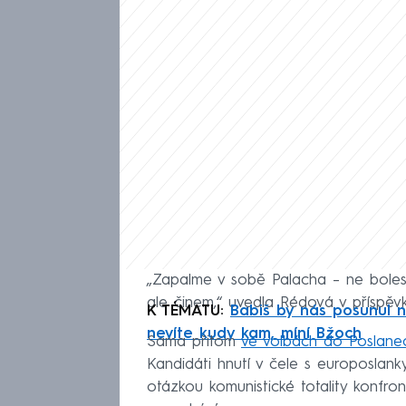
„Zapalme v sobě Palacha – ne bolest
ale činem,“ uvedla Rédová v příspěvk
K TÉMATU:
Babiš by nás posunul n
nevíte kudy kam, míní Bžoch
Sama přitom
ve volbách do Poslane
Kandidáti hnutí v čele s europoslan
otázkou komunistické totality konfro