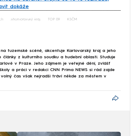
tavit dokáže
iled to fetch
ch
Jihomoravský kraj
TOP 09
KSČM
na tuzemské scéně, akcentuje Karlovarský kraj a jeho
e články z kulturního soudku a hudební oblasti. Studuje
arlově v Praze. Jeho zájmem je veřejné dění, zvlášť
ě školy a práci v redakci CNN Prima NEWS si rád zajde
j volný čas však nejradši tráví někde za městem v