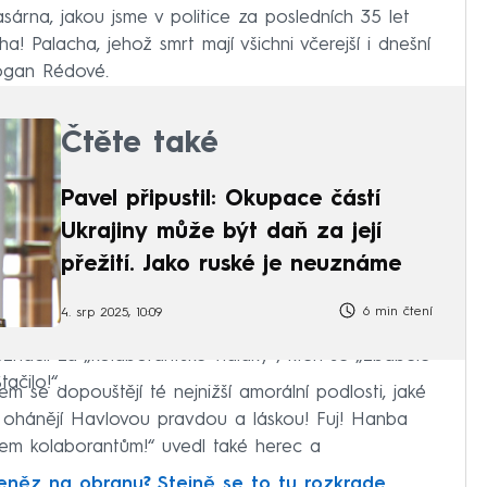
rasárna, jakou jsme v politice za posledních 35 let
ha! Palacha, jehož smrt mají všichni včerejší i dnešní
logan Rédové.
Čtěte také
Pavel připustil: Okupace částí
Ukrajiny může být daň za její
přežití. Jako ruské je neuznáme
6 min čtení
4. srp 2025, 10:09
označil za „kolaborantské vidláky“, kteří se „zbaběle
ačilo!“.
 se dopouštějí té nejnižší amorální podlosti, jaké
e ohánějí Havlovou pravdou a láskou! Fuj! Hanba
m kolaborantům!“ uvedl také herec a
eněz na obranu? Stejně se to tu rozkrade,