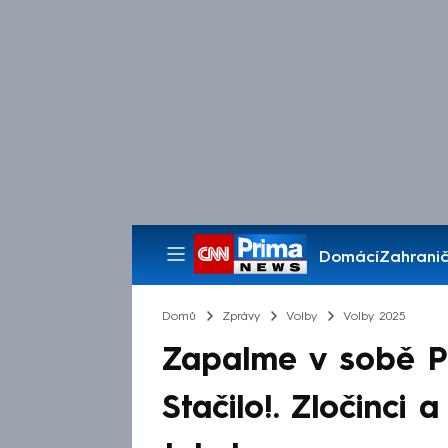
Domácí
Zahranič
Pořady
Domů
Zprávy
Volby
Volby 2025
Zapalme v sobě Pa
Stačilo!. Zločinci 