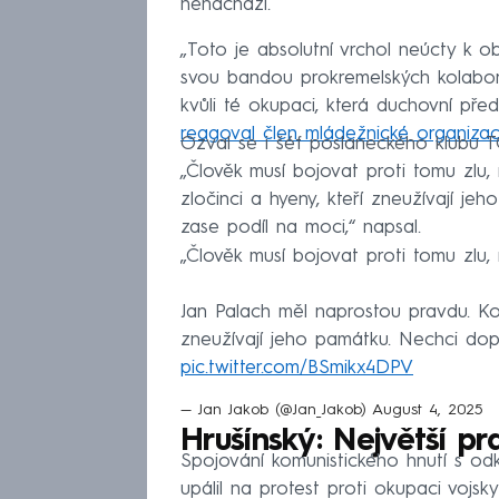
nenachází.
„Toto je absolutní vrchol neúcty k o
svou bandou prokremelských kolabora
kvůli té okupaci, která duchovní před
reagoval člen mládežnické organiz
Ozval se i šéf poslaneckého klubu TO
„Člověk musí bojovat proti tomu zlu, 
zločinci a hyeny, kteří zneužívají j
zase podíl na moci,“ napsal.
„Člověk musí bojovat proti tomu zlu, 
Jan Palach měl naprostou pravdu. Kom
zneužívají jeho památku. Nechci dop
pic.twitter.com/BSmikx4DPV
— Jan Jakob (@Jan_Jakob)
August 4, 2025
Hrušínský: Největší pr
Spojování komunistického hnutí s od
upálil na protest proti okupaci vojsky