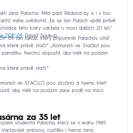
běti Jana Palacha. Milá paní Rédová by si i s tou
ntů měla uvědomit, že se Jan Palach upálil právě
chůdce této ludry udržela u moci dalších 20 let,“
ace TOP 09
David Soukup.
P 09 Jan Jakob, který připomněl Palachův citát:
na které právě stačí.“ „Komunisti ve Stačilo! jsou
eho památku. Nechci dopustit, aby měli na podzim
na které právě stačí.“
unisti ve STAČILO jsou zločinci a hyeny, kteří
ustit, aby měli na podzim zase podíl na moci.
asárna za 35 let
kazem studenta Palacha, který se v lednu 1969
 Varšavské smlouvy, rozčílilo i herce Jana