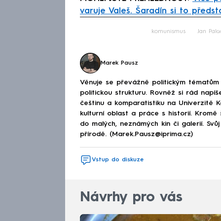
varuje Valeš. Šaradín si to předs
Fa
komunismus
Jan Pala
Marek Pausz
Věnuje se převážně politickým tématům 
politickou strukturu. Rovněž si rád napíš
češtinu a komparatistiku na Univerzitě K
kulturní oblast a práce s historií. Krom
do malých, neznámých kin či galerií. Svů
přírodě. (Marek.Pausz@iprima.cz)
Vstup do diskuze
Návrhy pro vás