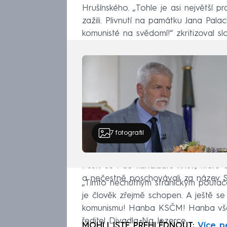
Hrušínského. „Tohle je asi největší p
zažili. Plivnutí na památku Jana Palac
komunisté na svědomí!“ zkritizoval s
7
fotografií
Pustil se i do kandidátů hnutí, které 
a nečestně poschovávali za název St
„Tímto nechutným stranickým poutačem
je člověk zřejmě schopen. A ještě s
komunismu! Hanba KSČM! Hanba vše
ředitel Divadla Na Jezerce.
MOHLI JSTE PŘEHLÉDNOUT:
Více p