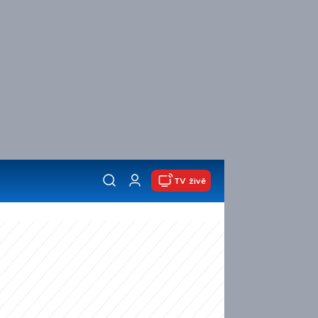
TV živě