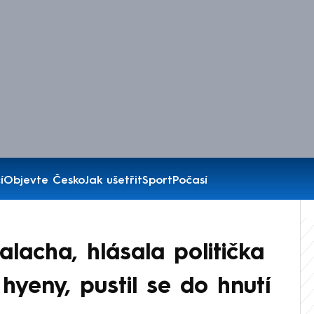
í
Objevte Česko
Jak ušetřit
Sport
Počasí
lacha, hlásala politička
a hyeny, pustil se do hnutí