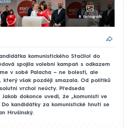
8 fotografií
andidátka komunistického Stačilo! do
édová spojila volební kampaň s odkazem
me v sobě Palacha – ne bolestí, ale
, který však později smazala. Od politiků
olutní vrchol neúcty. Předseda
 Jakob dokonce uvedl, že „komunisti ve
“. Do kandidátky za komunistické hnutí se
an Hrušínský.