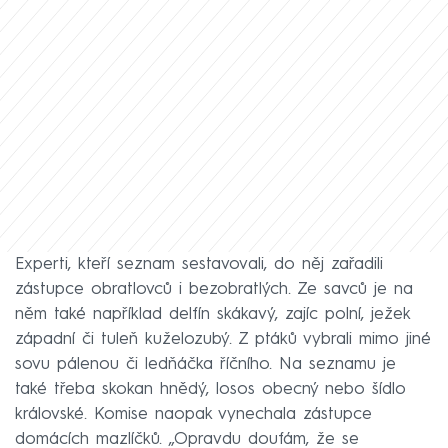
Experti, kteří seznam sestavovali, do něj zařadili
zástupce obratlovců i bezobratlých. Ze savců je na
něm také například delfín skákavý, zajíc polní, ježek
západní či tuleň kuželozubý. Z ptáků vybrali mimo jiné
sovu pálenou či ledňáčka říčního. Na seznamu je
také třeba skokan hnědý, losos obecný nebo šídlo
královské. Komise naopak vynechala zástupce
domácích mazlíčků. „Opravdu doufám, že se