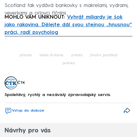
Scotland tak vydává bankovky s makrelami, vydrami,
veverkami a orlovci říčními.
MOHLO VÁM UNIKNOUT:
Vyhrát miliardy je šok
jako rakovina. Dělejte dál svou stejnou „hnusnou“
práci, radí psycholog
¨
Failed to fetch
příroda
Velká Británie
zvířata
životní prostředí
politika
ČTK
Spolehlivý, rychlý a nezávislý zpravodajský servis.
Vstup do diskuze
Návrhy pro vás