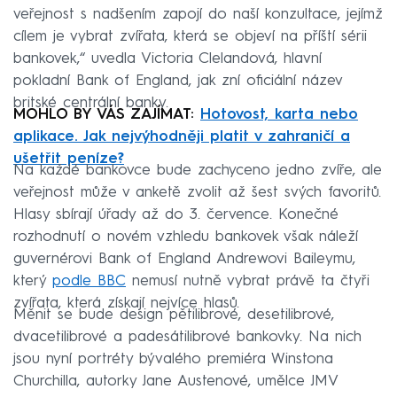
veřejnost s nadšením zapojí do naší konzultace, jejímž
cílem je vybrat zvířata, která se objeví na příští sérii
bankovek,“ uvedla Victoria Clelandová, hlavní
pokladní Bank of England, jak zní oficiální název
britské centrální banky.
MOHLO BY VÁS ZAJÍMAT:
Hotovost, karta nebo
aplikace. Jak nejvýhodněji platit v zahraničí a
ušetřit peníze?
Na každé bankovce bude zachyceno jedno zvíře, ale
veřejnost může v anketě zvolit až šest svých favoritů.
Hlasy sbírají úřady až do 3. července. Konečné
rozhodnutí o novém vzhledu bankovek však náleží
guvernérovi Bank of England Andrewovi Baileymu,
který
podle BBC
nemusí nutně vybrat právě ta čtyři
zvířata, která získají nejvíce hlasů.
Měnit se bude design pětilibrové, desetilibrové,
dvacetilibrové a padesátilibrové bankovky. Na nich
jsou nyní portréty bývalého premiéra Winstona
Churchilla, autorky Jane Austenové, umělce JMV