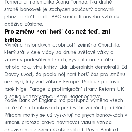
Turnera a matematika Alana Turinga. Na druhé
straně bankovek je zachycen současný panovník,
jehož portrét podle BBC součástí nového vzhledu
oběživa zůstane.
Pro změnu není horší čas než teď, zní
kritika
Výměna historických osobností, zejména Churchilla,
který stál v čele vlády za druhé světové války a
znovu v padesátých letech, vyvolala na začátku
tohoto roku vlnu kritiky. Lídr Liberálních demokratů Ed
Davey uvedl, že podle něj není horší čas pro změnu
než nyní, kdy zuří válka v Evropě. Proti se postavili
také Nigel Farage z protiimigrační strany Reform UK
a šéfka konzervativců Kemi Badenochová.
Podle Bank of England má postupná výměna všech
obrázků na bankovkách především zabránit padělání.
Přírodní motivy se už vyskytují na jiných bankovkách v
Británii, protože právo navrhovat vlastní vzhled
oběživa má v zemi několik institucí. Royal Bank of