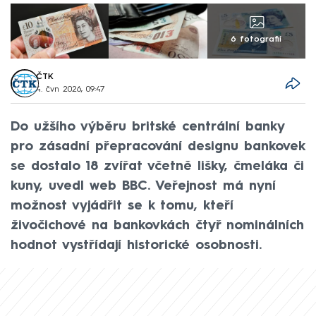
6 fotografií
ČTK
4. čvn 2026, 09:47
Do užšího výběru britské centrální banky
pro zásadní přepracování designu bankovek
se dostalo 18 zvířat včetně lišky, čmeláka či
kuny, uvedl web BBC. Veřejnost má nyní
možnost vyjádřit se k tomu, kteří
živočichové na bankovkách čtyř nominálních
hodnot vystřídají historické osobnosti.