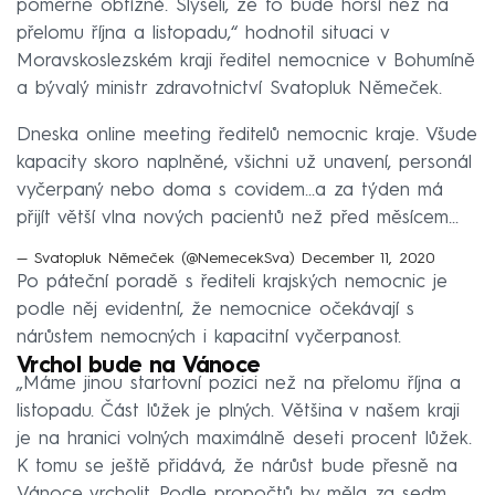
poměrně obtížné. Slyšeli, že to bude horší než na
přelomu října a listopadu,“ hodnotil situaci v
Moravskoslezském kraji ředitel nemocnice v Bohumíně
a bývalý ministr zdravotnictví Svatopluk Němeček.
Dneska online meeting ředitelů nemocnic kraje. Všude
kapacity skoro naplněné, všichni už unavení, personál
vyčerpaný nebo doma s covidem...a za týden má
přijít větší vlna nových pacientů než před měsícem...
— Svatopluk Němeček (@NemecekSva)
December 11, 2020
Po páteční poradě s řediteli krajských nemocnic je
podle něj evidentní, že nemocnice očekávají s
nárůstem nemocných i kapacitní vyčerpanost.
Vrchol bude na Vánoce
„Máme jinou startovní pozici než na přelomu října a
listopadu. Část lůžek je plných. Většina v našem kraji
je na hranici volných maximálně deseti procent lůžek.
K tomu se ještě přidává, že nárůst bude přesně na
Vánoce vrcholit. Podle propočtů by měla za sedm