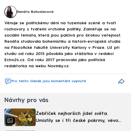
Renáta Bohuslavová
Věnuje se politickému dění na tuzemské scéně a tvoří
rozhovory s tvářemi vrcholné politiky. Zaměřuje se na
sociální témata, která jsou palčivá pro širokou veřejnost.
Renáta studovala bohemistiku a historii-evropská studia
na Filozofické fakultě Univerzity Karlovy v Praze. Už při
studiu od roku 2015 působila jako stážistka v redakci
Echo24.cz. Od roku 2017 pracovala jako politická
redaktorka na webu Novinky.cz.
Pro tento článek jsou komentáře vypnuté
Návrhy pro vás
Žebříček nejhorších jídel světa.
Umístily se i tři české pokrmy, vévodí
skandinávská kuchyně