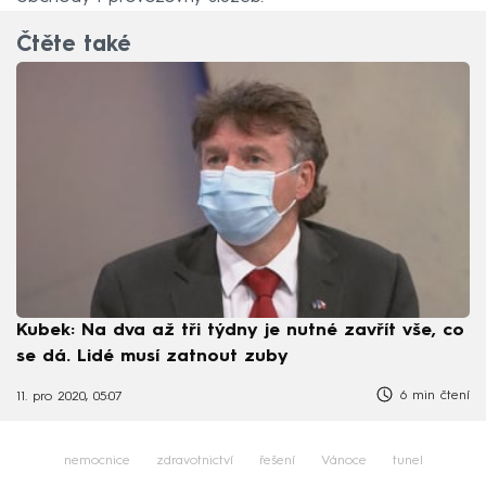
Čtěte také
Kubek: Na dva až tři týdny je nutné zavřít vše, co
se dá. Lidé musí zatnout zuby
6 min čtení
11. pro 2020, 05:07
nemocnice
zdravotnictví
řešení
Vánoce
tunel