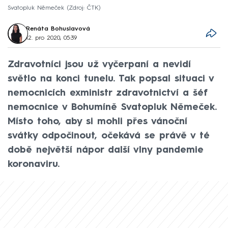
Svatopluk Němeček
Zdroj: ČTK
Renáta Bohuslavová
12. pro 2020, 05:39
Zdravotníci jsou už vyčerpaní a nevidí
světlo na konci tunelu. Tak popsal situaci v
nemocnicích exministr zdravotnictví a šéf
nemocnice v Bohumíně Svatopluk Němeček.
Místo toho, aby si mohli přes vánoční
svátky odpočinout, očekává se právě v té
době největší nápor další vlny pandemie
koronaviru.