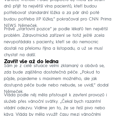
dnů přijít ta největší vlna pacientů, kteří budou
potřebovat standardní lůžka a za pár dnů poté
budou potřeba JIP lůžka,“ pokračoval pro CNN Prima
NEWS Němeček.
Právě „startovní pozice“ je podle lékařů ten největší
problém. Zdravotnická zařízení se totiž ještě zcela
nevypořádala s pacienty, kteří se do nemocnic
dostali na přelomu října a listopadu, a už se musí
chystat na další.
Zavřít vše až do ledna
Sám je z celé situace velmi zklamaný a obává se,
zda bude zajištěna dostatečná péče. „Pokud to
půjde, pojedeme s maximem možného, ale jak
dostupná péče bude nebo nebude, se uvidí,“ dodal
Němeček.
Vláda podle něj měla přistoupit k zavření provozů i
služeb přes vánoční svátky. „Čekal bych razantní
vládní odezvu. Vidíme jen to, že se řeší pivo nebo
káva. Vláda by měla využít času mezi vánočními