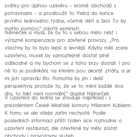
svátky pro úplnou uzávěru – kromě obchodů s
potravinami – a prodloužit to třeba do konce
prvního lednového týdne, včetně dětí a škol. To by
mohlo pomoci,“ navrhl exministr.
Němeček si myslí, že by to s sebou mělo nést i
výrazné kompenzace pro zavřené provozy. „Pro
všechny by to bylo lepší a levnější. Kdyby měli zcela
uzavřeno, museli by samozřejmě dostat plné
odškodné a my bychom se z toho brzy dostali. I pro
ně to je podnikání, na kterém jsou akorát ztráty, a je
mi jich opravdu líto. Pomohla by jim i delší
perspektiva, protože to, že se to mění každé dva
dny, to fakt není normální,“ doplnil Němeček.
V uzavření do ledna se shoduje například i s
prezidentem České lékařské komory Milanem Kubkem.
K tomu se ale vláda zatím nechystá. Podle
posledních informací příští týden sice rozhodne o
uzavření restaurací, ale otevřené by měly zůstat
obchody i provozovny služeb.