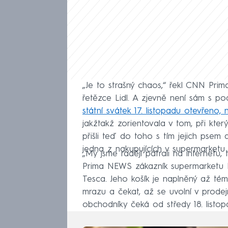
„Je to strašný chaos,“ řekl CNN Pr
řetězce Lidl. A zjevně není sám s 
státní svátek 17. listopadu otevřeno, 
jakžtakž zorientovala v tom, při kter
přišli teď do toho s tím jejich pse
jedna z nakupujících v supermarketu
„My jsme raději pátrali na internetu, t
Prima NEWS zákazník supermarketu Pe
Tesca. Jeho košík je naplněný až tém
mrazu a čekat, až se uvolní v prode
obchodníky čeká od středy 18. listop