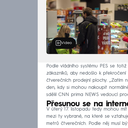
Video
Podle vládního systému PES se totiž
zákazníků, aby nedošlo k překročení
čtverečních prodejní plochy. „Zatím n
den, kdy si mohou nakoupit normálně,
sdělil CNN prima NEWS vedoucí prode
Přesunou se na intern
V úterý 17. listopadu tedy mohou mí
mezi ty vybrané, na které se vzta
metrů čtverečních. Podle něj musí bý