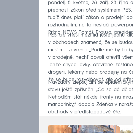
pondělí, 8. května, 28. září, 28. říjn
přednost zákon před systémem PES. „
tudíž dnes platí zákon o prodejní do
rozhodnutím, na to nestačí powerpoi
Prima NEWS Tomáš Prouza, preziden
PES ale vnesl mezi lid ještě jednu kl
v obchodech znamená, že se budou m
musí mít zavřeno. „Podle mě by to by
v prodejně, nechť dovolí otevřít vš
Jenže chyba lávky, otevřené zůstano
drogerií, lékárny nebo prodejny na č
že se bude rozvolňovat, ale od stř
Navzdory zlepšujícím se epidemický
stavu ještě zpřísněn. „Co se dá dělat
Nehodlám stát někde fronty na mrazu
mandarinky,“ dodala Zdeňka v naráž
obchody v předlistopadové éře.