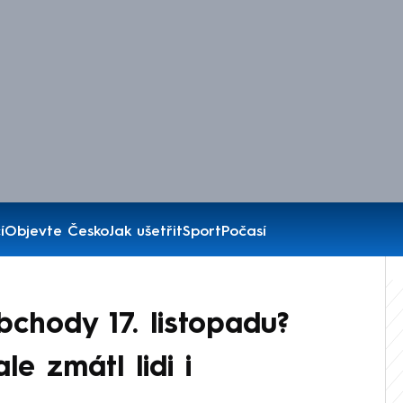
í
Objevte Česko
Jak ušetřit
Sport
Počasí
obchody 17. listopadu?
e zmátl lidi i