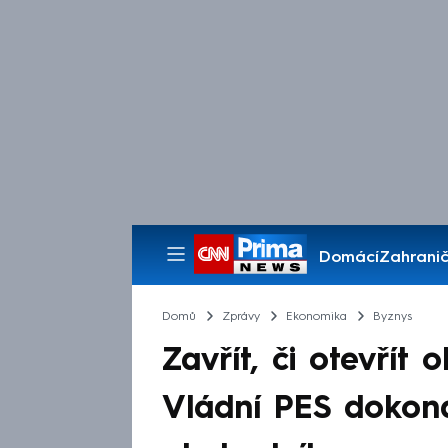
Domácí
Zahranič
Pořady
Domů
Zprávy
Ekonomika
Byznys
Zavřít, či otevřít 
Vládní PES dokonal