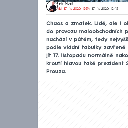
Petr Musil
Akt. 17. lis 2020, 19:34
• 17. lis 2020, 12:45
Chaos a zmatek. Lidé, ale i ob
do provozu maloobchodních pr
nachází v pátém, tedy nejvyšš
podle vládní tabulky zavřené 
jít 17. listopadu normálně na
kroutí hlavou také prezident
Prouza.