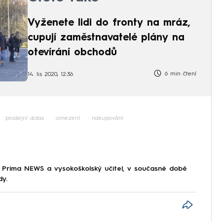
Vyženete lidi do fronty na mráz,
cupují zaměstnavatelé plány na
otevírání obchodů
6 min čtení
14. lis 2020, 12:36
prodejní doba
omezení
nakupování
 Prima NEWS a vysokoškolský učitel, v současné době
dy.