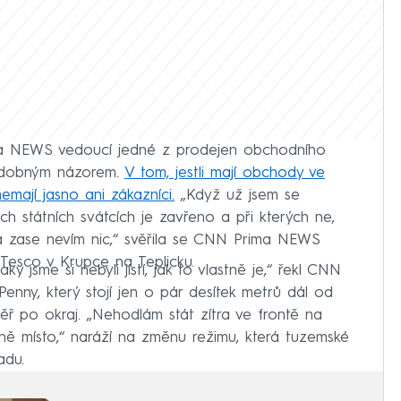
ima NEWS vedoucí jedné z prodejen obchodního
podobným názorem.
V tom, jestli mají obchody ve
nemají jasno ani zákazníci.
„Když už jsem se
ých státních svátcích je zavřeno a při kterých ne,
m a zase nevím nic,“ svěřila se CNN Prima NEWS
 Tesco v Krupce na Teplicku.
aky jsme si nebyli jistí, jak to vlastně je,“ řekl CNN
nny, který stojí jen o pár desítek metrů dál od
ěř po okraj. „Nehodlám stát zítra ve frontě na
jně místo,“ naráží na změnu režimu, která tuzemské
adu.