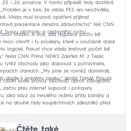
a a 25. i 26. prosince. V tomto případě tedy dostává
Problém je v tom, že vláda PES ani neschválila,
bě. Vláda musí krizová opatření přijímat
ntová prezentace ministra zdravotnictví,“ řekl CNN
t Svazu obchodu a cestovního ruchu.
íčovou otázku. A sice, zda regulace počtu lidí
oci otevřít i ty prodejny, které v současné době
lo logické. Pokud chce vláda limitovat počet lidí
em,“ řekla CNN Prima NEWS Zdeňka M. z Teplic.
u tytéž obchody jako doposud: s potravinami,
erpacích stanicích. „My jsme se rovněž domnívali,
edy dojde k pravému opaku,“ dodal Tomáš Prouza.
m číslům bude provoz obchodů oproti stávajícímu
, začnu přes internet kupovat i potraviny.
, jako když za minulého režimu přišly banány a
ce na dlouhé řady koupěchtivých zákazníků před
Čtěte také