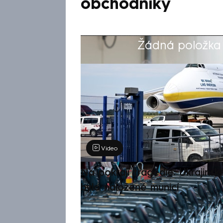
obchodníky
Žádná položka z
Výběr redakce
Video
Na pokraji tragédie: Ukrajinsk
bylo naložené municí