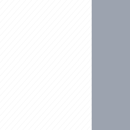
ideo
kat migranty do Česka? Sami by odešli, tvrdí exp
ické sebevraždě