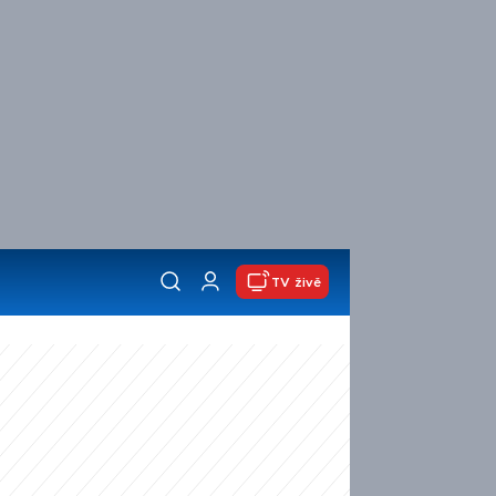
TV živě