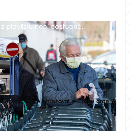
 playlistu není dostupná.
V
é letadlo, které ohrožoval v Lipsku dron,
Přilá
polit