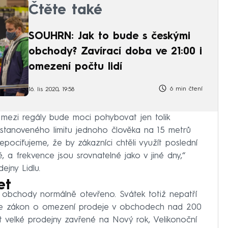
Čtěte také
SOUHRN: Jak to bude s českými
obchody? Zavírací doba ve 21:00 i
omezení počtu lidí
6 min čtení
16. lis 2020, 19:58
 mezi regály bude moci pohybovat jen tolik
 stanoveného limitu jednoho člověka na 15 metrů
epociťujeme, že by zákazníci chtěli využít poslední
 a frekvence jsou srovnatelné jako v jiné dny,“
jny Lidlu.
et
t obchody normálně otevřeno. Svátek totiž nepatří
huje zákon o omezení prodeje v obchodech nad 200
t velké prodejny zavřené na Nový rok, Velikonoční