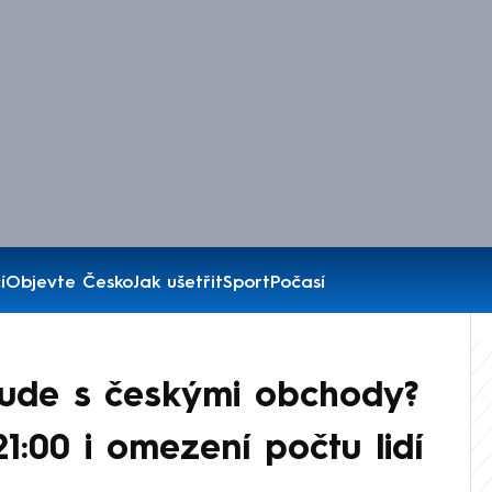
í
Objevte Česko
Jak ušetřit
Sport
Počasí
ude s českými obchody?
1:00 i omezení počtu lidí