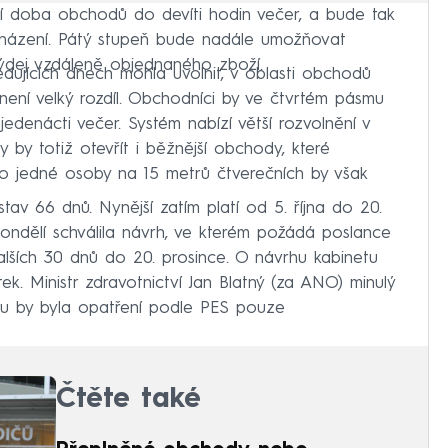
ní doba obchodů do devíti hodin večer, a bude tak
házení. Pátý stupeň bude nadále umožňovat
ýdej vzdáleně objednaného zboží.
edujících dnech mohla uvolnit, v oblasti obchodů
ní velký rozdíl. Obchodníci by ve čtvrtém pásmu
edenácti večer. Systém nabízí větší rozvolnění v
 by totiž otevřít i běžnější obchody, které
dlo jedné osoby na 15 metrů čtverečních by však
stav 66 dnů. Nynější zatím platí od 5. října do 20.
pondělí schválila návrh, ve kterém požádá poslance
lších 30 dnů do 20. prosince. O návrhu kabinetu
. Ministr zdravotnictví Jan Blatný (za ANO) minulý
u by byla opatření podle PES pouze
Čtěte také