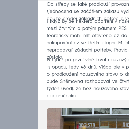
Od středy se také prodlouží provoz
sjednocena se začátkem zákazu vyc
pouze prodej základních potřeb a v
I když by se některá opatření v násl
mezi čtvrtým a pátým pásmem PES ne
teoreticky mohli mít otevřeno až do j
nakupování až ve třetím stupni. Mohly
neprodávají základní potřeby. Pravi
zůstalo.
Na jaře při první vlně trval nouzový 
listopadu, tedy 46 dnů. Vláda ale v 
o prodloužení nouzového stavu o da
bude Sněmovna rozhodovat ve čtvrtek
týden uvedl, že bez nouzového stav
doporučeními.