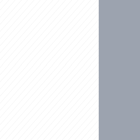
ideo
kat migranty do Česka? Sami by odešli, tvrdí exp
ické sebevraždě