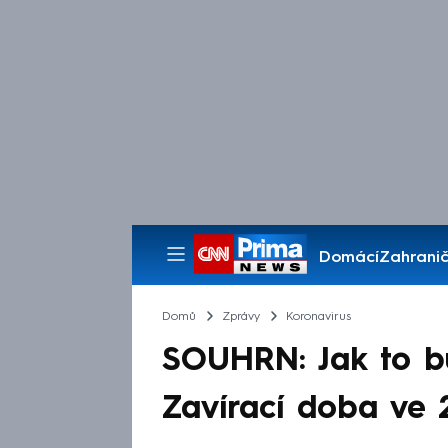
Domácí
Zahranič
Pořady
Domů
Zprávy
Koronavirus
SOUHRN: Jak to b
Zavírací doba ve 2