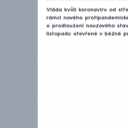
Vláda kvůli koronaviru od st
rámci nového protipandemick
o prodloužení nouzového stav
listopadu otevřené v běžné p