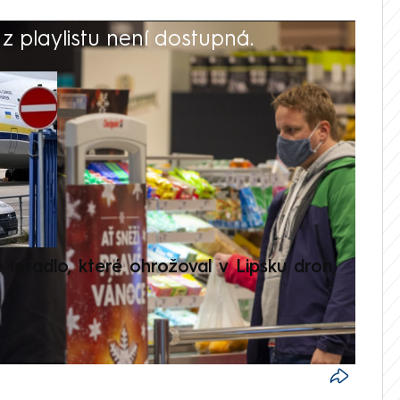
 playlistu není dostupná.
V
é letadlo, které ohrožoval v Lipsku dron,
Přilá
polit