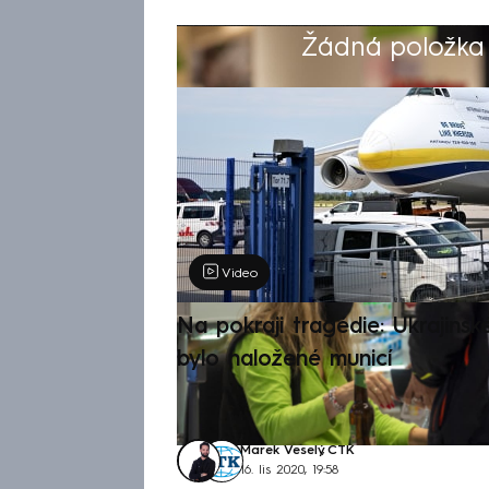
Žádná položka z
Výběr redakce
Video
Na pokraji tragédie: Ukrajinsk
bylo naložené municí
Marek Veselý
,
ČTK
16. lis 2020, 19:58