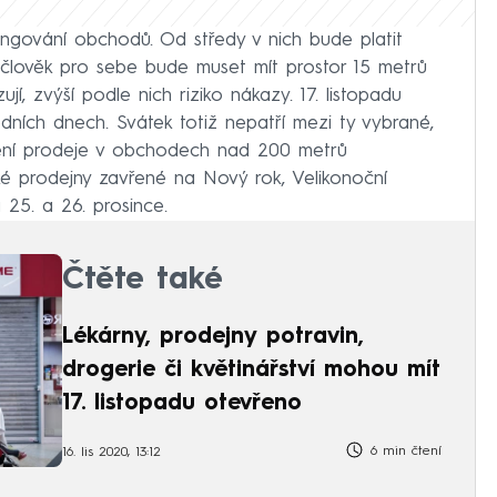
fungování obchodů. Od středy v nich bude platit
 člověk pro sebe bude muset mít prostor 15 metrů
ují, zvýší podle nich riziko nákazy. 17. listopadu
ích dnech. Svátek totiž nepatří mezi ty vybrané,
ení prodeje v obchodech nad 200 metrů
lké prodejny zavřené na Nový rok, Velikonoční
 a 25. a 26. prosince.
Čtěte také
Lékárny, prodejny potravin,
drogerie či květinářství mohou mít
17. listopadu otevřeno
6 min čtení
16. lis 2020, 13:12