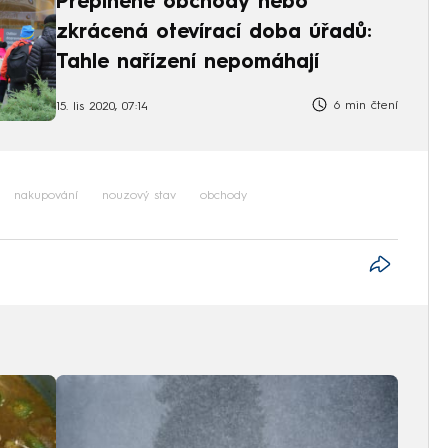
Přeplněné obchody nebo
zkrácená otevírací doba úřadů:
Tahle nařízení nepomáhají
6 min čtení
15. lis 2020, 07:14
nakupování
nouzový stav
obchody