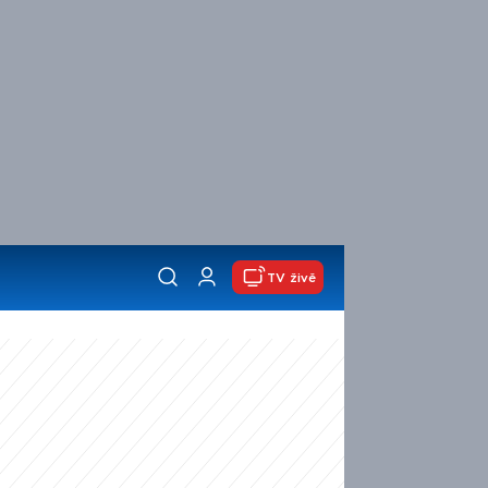
TV živě