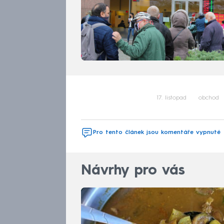
17. listopad
obchod
Pro tento článek jsou komentáře vypnuté
Návrhy pro vás