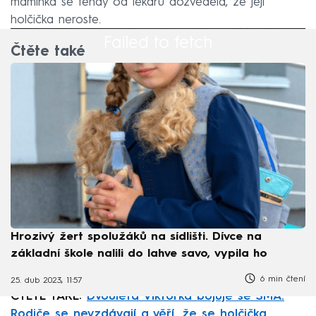
maminka se tehdy od lékařů dozvěděla, že její
holčička neroste.
Failed to fetch
Čtěte také
Hrozivý žert spolužáků na sídlišti. Dívce na
základní škole nalili do lahve savo, vypila ho
6 min čtení
25. dub 2023, 11:57
ČTĚTE TAKÉ:
Dvouletá Viktorka bojuje se SMA.
Rodiče se nevzdávají a věří, že se holčička