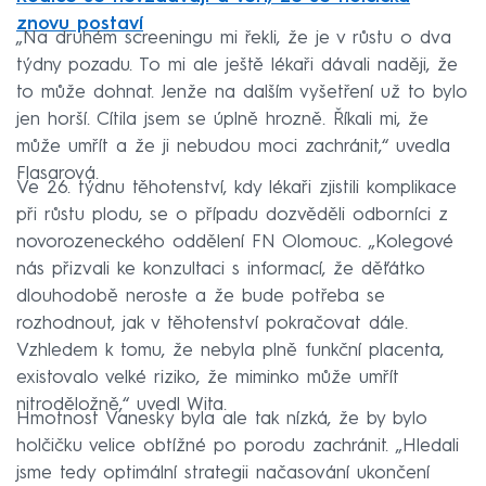
znovu postaví
„Na druhém screeningu mi řekli, že je v růstu o dva
týdny pozadu. To mi ale ještě lékaři dávali naději, že
to může dohnat. Jenže na dalším vyšetření už to bylo
jen horší. Cítila jsem se úplně hrozně. Říkali mi, že
může umřít a že ji nebudou moci zachránit,“ uvedla
Flasarová.
Ve 26. týdnu těhotenství, kdy lékaři zjistili komplikace
při růstu plodu, se o případu dozvěděli odborníci z
novorozeneckého oddělení FN Olomouc. „Kolegové
nás přizvali ke konzultaci s informací, že děťátko
dlouhodobě neroste a že bude potřeba se
rozhodnout, jak v těhotenství pokračovat dále.
Vzhledem k tomu, že nebyla plně funkční placenta,
existovalo velké riziko, že miminko může umřít
nitroděložně,“ uvedl Wita.
Hmotnost Vanesky byla ale tak nízká, že by bylo
holčičku velice obtížné po porodu zachránit. „Hledali
jsme tedy optimální strategii načasování ukončení