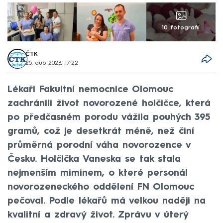
10 fotografií
ČTK
25. dub 2023, 17:22
Lékaři Fakultní nemocnice Olomouc
zachránili život novorozené holčičce, která
po předčasném porodu vážila pouhých 395
gramů, což je desetkrát méně, než činí
průměrná porodní váha novorozence v
Česku. Holčička Vaneska se tak stala
nejmenším miminem, o které personál
novorozeneckého oddělení FN Olomouc
pečoval. Podle lékařů má velkou naději na
kvalitní a zdravý život. Zprávu v úterý