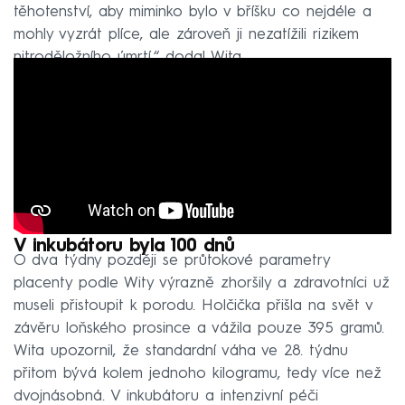
těhotenství, aby miminko bylo v bříšku co nejdéle a
mohly vyzrát plíce, ale zároveň ji nezatížili rizikem
nitroděložního úmrtí,“ dodal Wita.
V inkubátoru byla 100 dnů
O dva týdny později se průtokové parametry
placenty podle Wity výrazně zhoršily a zdravotníci už
museli přistoupit k porodu. Holčička přišla na svět v
závěru loňského prosince a vážila pouze 395 gramů.
Wita upozornil, že standardní váha ve 28. týdnu
přitom bývá kolem jednoho kilogramu, tedy více než
dvojnásobná. V inkubátoru a intenzivní péči