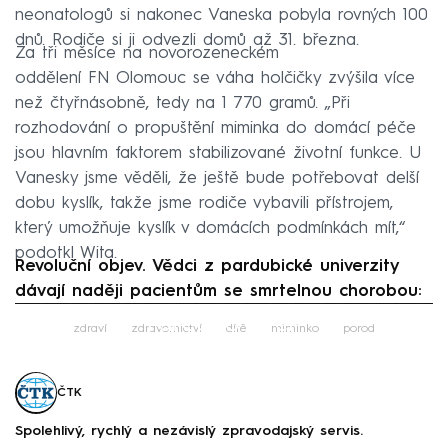
neonatologů si nakonec Vaneska pobyla rovných 100
dnů. Rodiče si ji odvezli domů až 31. března.
Za tři měsíce na novorozeneckém
oddělení FN Olomouc se váha holčičky zvýšila více
než čtyřnásobně, tedy na 1 770 gramů. „Při
rozhodování o propuštění miminka do domácí péče
jsou hlavním faktorem stabilizované životní funkce. U
Vanesky jsme věděli, že ještě bude potřebovat delší
dobu kyslík, takže jsme rodiče vybavili přístrojem,
který umožňuje kyslík v domácích podmínkách mít,“
podotkl Wita.
Revoluční objev. Vědci z pardubické univerzity
dávají naději pacientům se smrtelnou chorobou:
Failed to fetch
zdraví
zdravotnictví
dítě
miminko
porod
ČTK
Spolehlivý, rychlý a nezávislý zpravodajský servis.