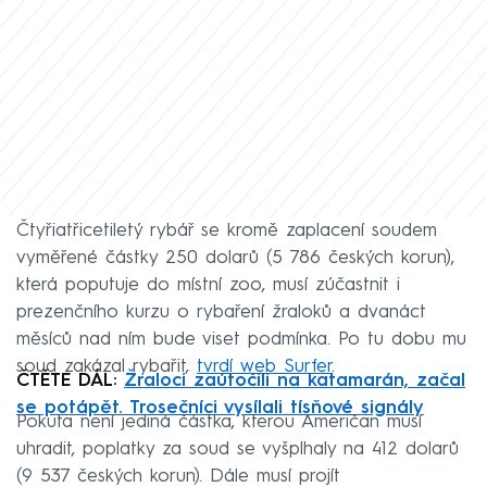
Čtyřiatřicetiletý rybář se kromě zaplacení soudem
vyměřené částky 250 dolarů (5 786 českých korun),
která poputuje do místní zoo, musí zúčastnit i
prezenčního kurzu o rybaření žraloků a dvanáct
měsíců nad ním bude viset podmínka. Po tu dobu mu
soud zakázal rybařit,
tvrdí web Surfer
.
ČTĚTE DÁL:
Žraloci zaútočili na katamarán, začal
se potápět. Trosečníci vysílali tísňové signály
Pokuta není jediná částka, kterou Američan musí
uhradit, poplatky za soud se vyšplhaly na 412 dolarů
(9 537 českých korun). Dále musí projít