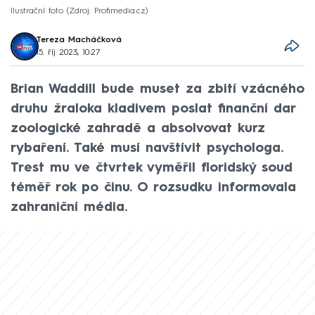
Ilustrační foto
Zdroj: Profimedia.cz
Tereza Macháčková
15. říj 2023, 10:27
Brian Waddill bude muset za zbití vzácného
druhu žraloka kladivem poslat finanční dar
zoologické zahradě a absolvovat kurz
rybaření. Také musí navštívit psychologa.
Trest mu ve čtvrtek vyměřil floridský soud
téměř rok po činu. O rozsudku informovala
zahraniční média.