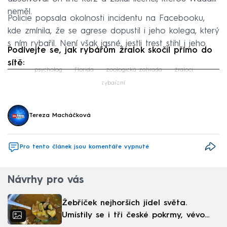
neměl.
Policie popsala okolnosti incidentu na Facebooku,
kde zmínila, že se agrese dopustil i jeho kolega, který
s ním rybařil. Není však jasné, jestli trest stihl i jeho.
Podívejte se, jak rybářům žralok skočil přímo do
sítě:
psycholog
Florida
zoologická zahrada
žraloci
Failed to fetch
rybaření
Tereza Macháčková
Pro tento článek jsou komentáře vypnuté
Návrhy pro vás
Žebříček nejhorších jídel světa.
Umístily se i tři české pokrmy, vévodí