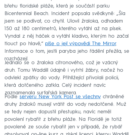
břehu floridské pláže, která je součástí parku
Bicentennial Beach. Incident popsala svědkyně: „Šla
jsem se podívat, co chytil. Ulovil žraloka, odhadem
150 až 180 centimetrů, kterého vytáhl až na písek.
Vyndal z něj háček a vytáhl kladivo, kterým ho začal
tlouct po hlavě,“
píše o její výpovědi The Mirror
.
Informace o tom, jestli paryba jeho řádění přežila, se
rozcházejí.
Jednalo se o žraloka citronového, což je vzácný
druh. Tomu Waddill údajně i vytrhl žábry, načež ho
odvlekl zpátky do vody. Přihlížející přivolali policii,
která dotčeného zatkla. Celý incident navíc
zaznamenala surfařská kamera.
Podle
serveru New York Post se všechny
chráněné
druhy žraloků musejí vrátit do vody nedotčené. Muž
se tedy nejen dopustil přestupku, navíc neměl
povolení rybařit z břehu pláže. Na Floridě je totiž
povolené ze souše rybařit jen v případě, že rybář
absolvoval on-line kurz a získal licenci, kterou Waddill