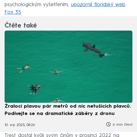
psychologickým vyšetřením,
upozornil floridský web
Fox 35
.
Čtěte také
Žraloci plavou pár metrů od nic netušících plavců.
Podívejte se na dramatické záběry z dronu
6 min čtení
10. srp 2023, 08:26
Trest dostal kvůli svým činům v prosinci 2022 na