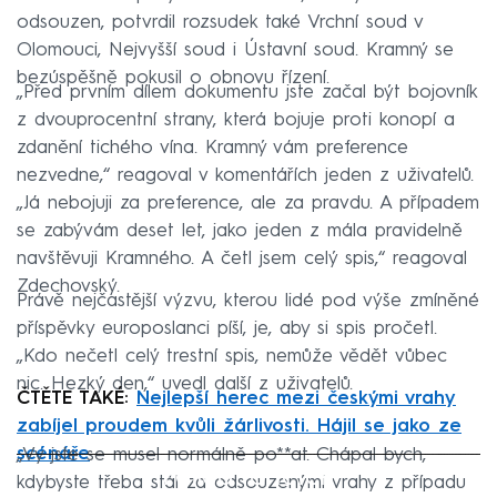
odsouzen, potvrdil rozsudek také Vrchní soud v
Olomouci, Nejvyšší soud i Ústavní soud. Kramný se
bezúspěšně pokusil o obnovu řízení.
„Před prvním dílem dokumentu jste začal být bojovník
z dvouprocentní strany, která bojuje proti konopí a
zdanění tichého vína. Kramný vám preference
nezvedne,“ reagoval v komentářích jeden z uživatelů.
„Já nebojuji za preference, ale za pravdu. A případem
se zabývám deset let, jako jeden z mála pravidelně
navštěvuji Kramného. A četl jsem celý spis,“ reagoval
Zdechovský.
Právě nejčastější výzvu, kterou lidé pod výše zmíněné
příspěvky europoslanci píší, je, aby si spis pročetl.
„Kdo nečetl celý trestní spis, nemůže vědět vůbec
nic. Hezký den,“ uvedl další z uživatelů.
ČTĚTE TAKÉ:
Nejlepší herec mezi českými vrahy
zabíjel proudem kvůli žárlivosti. Hájil se jako ze
scénáře
„Vy jste se musel normálně po**at. Chápal bych,
Failed to fetch
kdybyste třeba stál za odsouzenými vrahy z případu