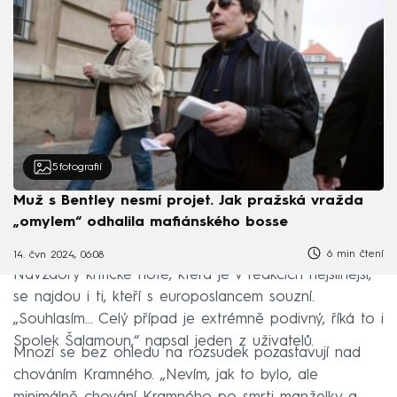
5
fotografií
Muž s Bentley nesmí projet. Jak pražská vražda
„omylem“ odhalila mafiánského bosse
6 min čtení
14. čvn 2024, 06:08
Navzdory kritické notě, která je v reakcích nejsilnější,
se najdou i ti, kteří s europoslancem souzní.
„Souhlasím... Celý případ je extrémně podivný, říká to i
Spolek Šalamoun,“ napsal jeden z uživatelů.
Mnozí se bez ohledu na rozsudek pozastavují nad
chováním Kramného. „Nevím, jak to bylo, ale