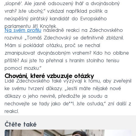
‚slopné‘. Ale jasně odsouzený lhář a dvojnásobný
vrah? Jste ubohý,“ vzkázal například politik a
neúspěšný pirátský kandidát do Evropského
parlamentu Jiří Knotek.
Na svém profilu
následně reakci na Zdechovského
rozvinul: „Tomáš Zdechovský se definitivně zbláznil.
Mám si pokládat otázku, proč se nechal
zmanipulovat dvojnásobným vrahem? Kdo ho oblbne
příště? Asi jste to přehnal s hraním stolního tenisu
pomocí mozku.“
Chování, které vzbuzuje otázky
Lidé Zdechovského také vyzývají k tomu, aby zveřejnil
ke svému tvrzení důkazy. „Jestli máte nějaké nové
důkazy o jeho nevině, předložte je soudu a
nechovejte se tady jako de**l. Jste ostuda,“ zní další z
reakcí.
Čtěte také