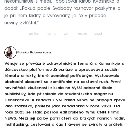
nekomunikuje s médii,“ popisoval Jakub Kvasnička a
dodal: „Pokud podle Svobody rozhovor poskytne a
je při něm klidný a vyrovnaný, je to v případě
neviny zvláštní.“
vražda
rodina
vrah
kauza
soud
Monika Kabourková
Věnuje se převážně zdravotnickým tématům. Komunikuje s
dárcovskou platformou Znesnáze a zpracovává sociální
témata a texty, které pomáhají potřebným. Vystudovala
obchodní akademii se zaměřením na cestovní ruch. První
novinářské zkušenosti získala na Vyšší odborné škole
publicistiky, kde přispívala do studentského magazínu
Generace20. K redakci CNN Prima NEWS se připojila zprvu
jako stážistka, posléze jako redaktorka v roce 2020. Od
roku 2025 se stala posilou editorského týmu CNN Prima
NEWS. Mezi její záliby patří čtení do brzkých ranních hodin,
multitasking, cestování a čas trávený se zvířaty a přáteli.