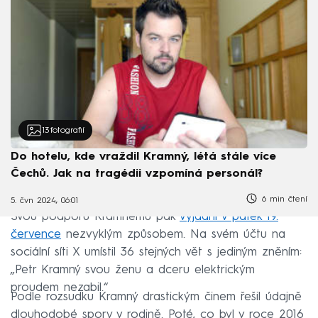
13
fotografií
Do hotelu, kde vraždil Kramný, létá stále více
Čechů. Jak na tragédii vzpomíná personál?
6 min čtení
5. čvn 2024, 06:01
Svou podporu Kramnému pak
vyjádřil v pátek 19.
července
nezvyklým způsobem. Na svém účtu na
sociální síti X umístil 36 stejných vět s jediným zněním:
„Petr Kramný svou ženu a dceru elektrickým
proudem nezabil.“
Podle rozsudku Kramný drastickým činem řešil údajně
dlouhodobé spory v rodině. Poté, co byl v roce 2016