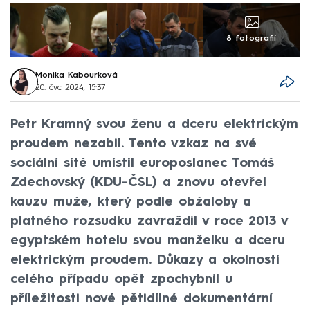
8 fotografií
Monika Kabourková
20. čvc 2024, 15:37
Petr Kramný svou ženu a dceru elektrickým
proudem nezabil. Tento vzkaz na své
sociální sítě umístil europoslanec Tomáš
Zdechovský (KDU-ČSL) a znovu otevřel
kauzu muže, který podle obžaloby a
platného rozsudku zavraždil v roce 2013 v
egyptském hotelu svou manželku a dceru
elektrickým proudem. Důkazy a okolnosti
celého případu opět zpochybnil u
příležitosti nové pětidílné dokumentární