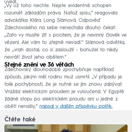
uvedl.
„Vy už toho nechte. Nejste evidentně schopen
rozumět základům práva. Natož spisu,“ reagovala
advokátka Klára Long Slámová. Odpověď
Zdechovského na sebe nenechala dlouho čekat:
„Zato vy musíte žít s pocitem, že je nevinný člověk ve
vězení. Ale vám to zřejmě nevadí.“ Slámová odvětila,
že „vrah dostal, co si zasloužil – bohužel to nikdy
nevrátí život jeho obětem.“
Stejné znění ve 36 větách
Zdechovský dlouhodobě zpochybňuje například
způsob, jakým měl rodinu muž usmrtil. „V případu je
tolik pochybností, že je nutné se jím znovu zabývat.
Vražda elektrickým proudem je vyloučená. V Egyptě
žádné stopy po elektrickém proudu ani u jedné z
obětí nenašly,“
napsal v dalším příspěvku politik.
Čtěte také