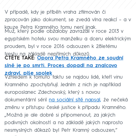
V případě, kdy je příběh vraha zfilmován či
zpracován jako dokument, se zvedá vlna reakcí – a v
kauze Petra Kramného tomu není jinak.
Muž, který podle obžaloby zavraždil v roce 2013 v
egyptském hotelu svou manželku a dceru elektrickým
proudem, byl v roce 2016 odsouzen k 28letému
trestu na základě nepřímých důkazů.
ČTĚTE TAKÉ:
Opora Petra Kramného ze soudní
síně je po smrti. Proces dopadl na znalcovo
zdraví, píše spolek
Vzhledem k tomuto faktu se najdou lidé, kteří vinu
Kramného zpochybňují. Jedním z nich je například
europoslanec Zdechovský, který s novou
dokumentární sérií
na sociální sítě napsal,
že nečeká
změnu v přístupu české justice k případu Kramného.
„Možná je ale dobré si připomenout, za jakých
podivných okolností a na základě jakých naprosto
nesmyslných důkazů byl Petr Kramný odsouzen,“