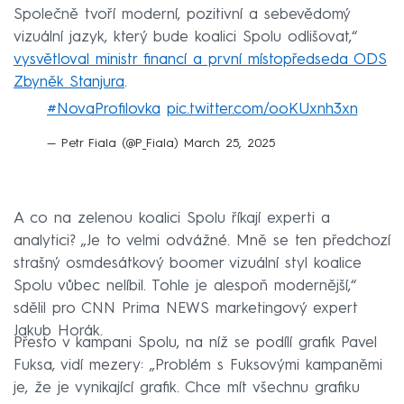
Společně tvoří moderní, pozitivní a sebevědomý
vizuální jazyk, který bude koalici Spolu odlišovat,“
vysvětloval ministr financí a první místopředseda ODS
Zbyněk Stanjura
.
#NovaProfilovka
pic.twitter.com/ooKUxnh3xn
— Petr Fiala (@P_Fiala)
March 25, 2025
A co na zelenou koalici Spolu říkají experti a
analytici? „Je to velmi odvážné. Mně se ten předchozí
strašný osmdesátkový boomer vizuální styl koalice
Spolu vůbec nelíbil. Tohle je alespoň modernější,“
sdělil pro CNN Prima NEWS marketingový expert
Jakub Horák.
Přesto v kampani Spolu, na níž se podílí grafik Pavel
Fuksa, vidí mezery: „Problém s Fuksovými kampaněmi
je, že je vynikající grafik. Chce mít všechnu grafiku