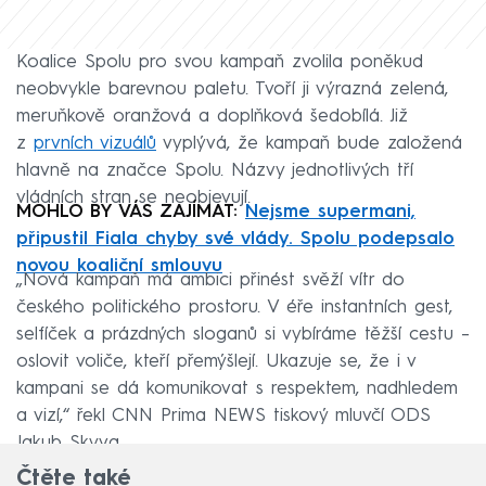
Koalice Spolu pro svou kampaň zvolila poněkud
neobvykle barevnou paletu. Tvoří ji výrazná zelená,
meruňkově oranžová a doplňková šedobílá. Již
z
prvních vizuálů
vyplývá, že kampaň bude založená
hlavně na značce Spolu. Názvy jednotlivých tří
vládních stran se neobjevují.
MOHLO BY VÁS ZAJÍMAT:
Nejsme supermani,
připustil Fiala chyby své vlády. Spolu podepsalo
novou koaliční smlouvu
„Nová kampaň má ambici přinést svěží vítr do
českého politického prostoru. V éře instantních gest,
selfíček a prázdných sloganů si vybíráme těžší cestu –
oslovit voliče, kteří přemýšlejí. Ukazuje se, že i v
kampani se dá komunikovat s respektem, nadhledem
a vizí,“ řekl CNN Prima NEWS tiskový mluvčí ODS
Jakub Skyva.
Čtěte také