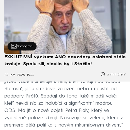
9
fotografií
EXKLUZIVNÍ výzkum: ANO navzdory oslabení stále
kraluje. Spolu sílí, slavilo by i Stačilo!
6 min čtení
24. bře 2025, 15:44
„Toto vábení směřuje k těm, kteří váhají nad volbou
Starostů, jsou středově založení nebo i upustili od
podpory Pirátů. Spadají do toho také mladší voliči,
kteří nevidí nic za holubicí a signifikantní modrou
ODS. Má jít o nové pojetí Petra Fialy, který ve
vyděšené poloze zbrojí. Nasazuje se zelená, která z
premiéra dělá politika s novým mírumilovným drivem,“