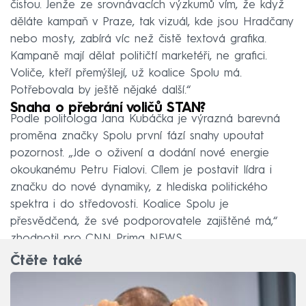
čistou. Jenže ze srovnávacích výzkumů vím, že když
děláte kampaň v Praze, tak vizuál, kde jsou Hradčany
nebo mosty, zabírá víc než čistě textová grafika.
Kampaně mají dělat političtí marketéři, ne grafici.
Voliče, kteří přemýšlejí, už koalice Spolu má.
Potřebovala by ještě nějaké další.“
Snaha o přebrání voličů STAN?
Podle politologa Jana Kubáčka je výrazná barevná
proměna značky Spolu první fází snahy upoutat
pozornost. „Jde o oživení a dodání nové energie
okoukanému Petru Fialovi. Cílem je postavit lídra i
značku do nové dynamiky, z hlediska politického
spektra i do středovosti. Koalice Spolu je
přesvědčená, že své podporovatele zajištěné má,“
zhodnotil pro CNN Prima NEWS.
Čtěte také