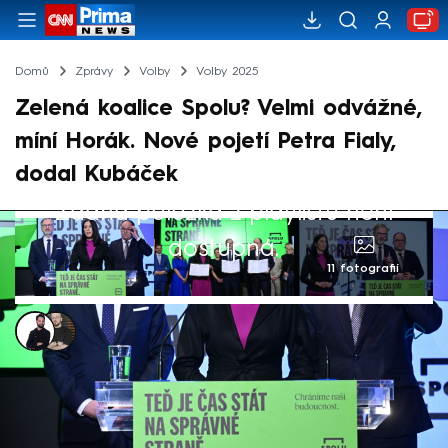
Domů
Zprávy
Volby
Volby 2025
Zelená koalice Spolu? Velmi odvážné,
míní Horák. Nové pojetí Petra Fialy,
dodal Kubáček
Žádná položka z playlistu není
dostupná.
11 fotografií
Marek Veselý
,
Marek Pausz
25. bře 2025, 19:21
Má jít o nové pojetí Petra Fialy (ODS),
nasazuje se zelená, která z premiéra dělá