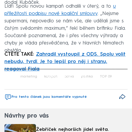
dodal Kubáček.
Lídři Spolu novou kampaň odhalili v úterý, a to
u
příležitosti podpisu nové koaliční smlouvy
. „Nejsme
supermani, nepovedlo se nám vše, ale udělali jsme s
čistým svědomím maximum,“ řekl během brífinku Fiala.
Současně poznamenal, že i přes všechny výhrady a
chyby je vláda přesvědčena, že v hlavních tématech
obstála.
ČTĚTE TAKÉ:
Zahradil vystoupil z ODS. Spolu volit
nebudu, tvrdí. Je to lepší pro něj i stranu,
reagoval Fiala
Failed to fetch
marketing
kampaň
barva
politika
TOP 09
Pro tento článek jsou komentáře vypnuté
Návrhy pro vás
Žebříček nejhorších jídel světa.