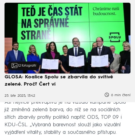
12
fotografií
GLOSA: Koalice Spolu se zbarvila do svítivě
zelené. Proč? Čert ví
6 min čtení
25. bře 2025, 13:42
Asi nejvíce překvapivá je na vizuálu kampaně Spolu
již zmíněná zelená barva, do níž se na sociálních
sítích zbarvily profily politiků napříč ODS, TOP 09 i
KDU-ČSL. „Vybraná barevnost slouží jako vizuální
vyjádření vitality, stability a současného přístupu.