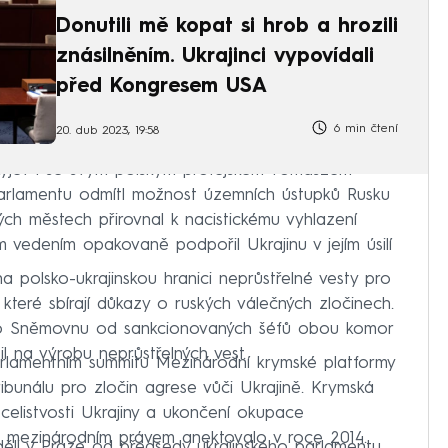
Donutili mě kopat si hrob a hrozili
znásilněním. Ukrajinci vypovídali
před Kongresem USA
6 min čtení
20. dub 2023, 19:58
Kyjev i se svým polským protějškem Tomaszem
parlamentu odmítl možnost územních ústupků Rusku
kých městech přirovnal k nacistickému vyhlazení
 vedením opakovaně podpořil Ukrajinu v jejím úsilí
 polsko-ukrajinskou hranici neprůstřelné vesty pro
, které sbírají důkazy o ruských válečných zločinech.
pro Sněmovnu od sankcionovaných šéfů obou komor
l na výrobu neprůstřelných vest.
arlamentním summitu Mezinárodní krymské platformy
ibunálu pro zločin agrese vůči Ukrajině. Krymská
celistvosti Ukrajiny a ukončení okupace
s mezinárodním právem anektovalo v roce 2014.
ěli v Praze od předsedy ukrajinského parlamentu