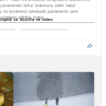
 vyznamenání šéfce Sněmovny zatím nebyl
hy na konferenci předsedů parlamentů zemí
počátkem příštího týdne.
rajině se dozvíte ve videu:
iled to fetch
yznamenání
Volodymyr Oleksandrovyč Zelenskyj