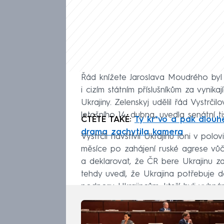
Řád knížete Jaroslava Moudrého byl 
i cizím státním příslušníkům za vynik
Ukrajiny. Zelenskyj udělil řád Vystr
letošního 14. dubna, uvedla senátní 
ČTĚTE TAKÉ:
Ty kr*vo a pak dlouhé
drama zachytila kamera
Vystrčil navštívil Ukrajinu loni v po
měsíce po zahájení ruské agrese vůči
a deklarovat, že ČR bere Ukrajinu za 
tehdy uvedl, že Ukrajina potřebuje 
podporu Ukrajincům, kteří byli vyhn