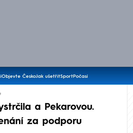
í
Objevte Česko
Jak ušetřit
Sport
Počasí
t
ystrčila a Pekarovou.
enání za podporu