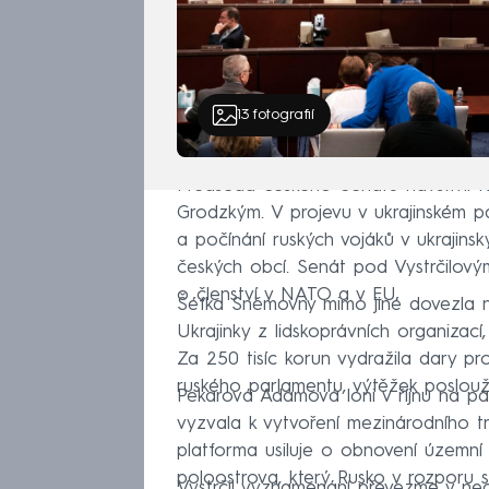
13
fotografií
Předseda českého Senátu navštívil 
Grodzkým. V projevu v ukrajinském 
a počínání ruských vojáků v ukrajins
českých obcí. Senát pod Vystrčilovým
o členství v NATO a v EU.
Šéfka Sněmovny mimo jiné dovezla na
Ukrajinky z lidskoprávních organizací
Za 250 tisíc korun vydražila dary 
ruského parlamentu, výtěžek poslouži
Pekarová Adamová loni v říjnu na p
vyzvala k vytvoření mezinárodního tr
platforma usiluje o obnovení územní 
poloostrova, který Rusko v rozporu 
Vystrčil vyznamenání převezme v ned