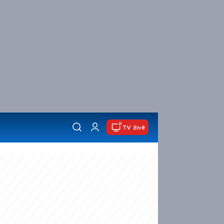
TV živě