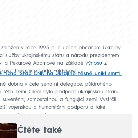
založen v roce 1995 a je udílen občanům Ukrajiny
ající služby ukrajinskému státu a národu prezidentem
čilovi a Pekarové Adamové na základě
výnosu
z
tisková tajemnice Lada Faldynová.
 ticho. Štáb CNN na Ukrajině těsně unikl smrti,
lovině dubna v čele senátní delegace, půldruhého
 této zemi. Cílem bylo podpořit ukrajinskou stranu
suverénní, samostatnou a fungující zemi. Vystrčil
další vojenskou a humanitární podporu a také
áni ze svých domovů.
Čtěte také