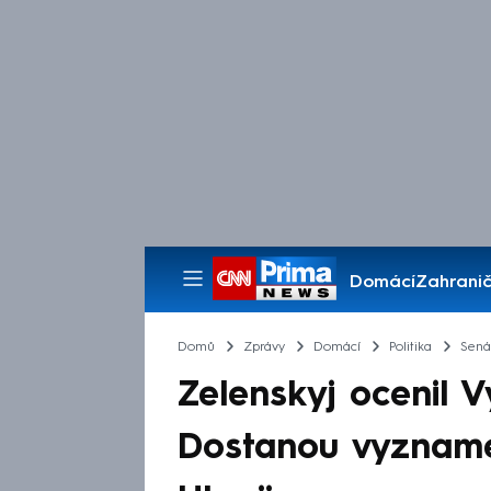
Domácí
Zahranič
Pořady
Domů
Zprávy
Domácí
Politika
Sená
Zelenskyj ocenil V
Dostanou vyznam