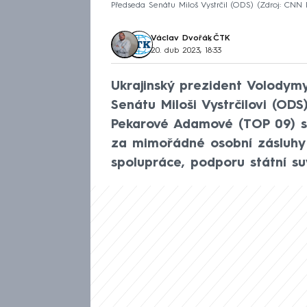
Předseda Senátu Miloš Vystrčil (ODS)
Zdroj: CNN
Václav Dvořák
,
ČTK
20. dub 2023, 18:33
Ukrajinský prezident Volodymy
Senátu Miloši Vystrčilovi (O
Pekarové Adamové (TOP 09) s
za mimořádné osobní zásluhy o
spolupráce, podporu státní suv