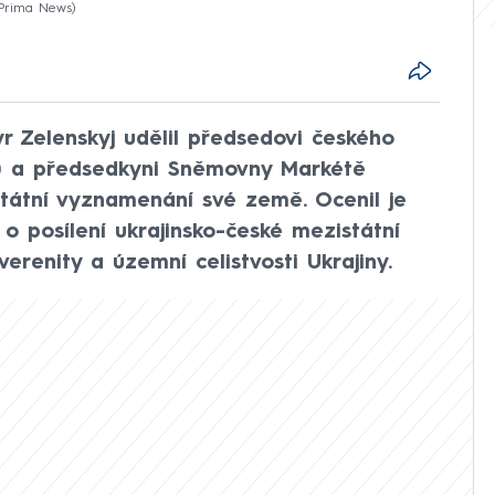
 Prima News
r Zelenskyj udělil předsedovi českého
DS) a předsedkyni Sněmovny Markétě
tátní vyznamenání své země. Ocenil je
 posílení ukrajinsko-české mezistátní
erenity a územní celistvosti Ukrajiny.