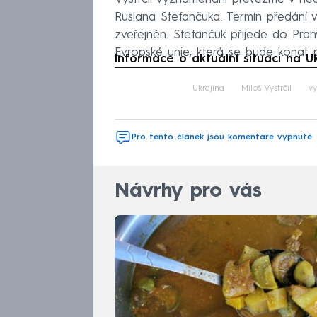
Ruslana Stefančuka. Termín předání
zveřejněn. Stefančuk přijede do Pra
Evropské unie, která se bude konat 
Informace o aktuální situaci na Uk
Fa
Ukrajina
Miloš Vystrčil
v
Pro tento článek jsou komentáře vypnuté
Návrhy pro vás