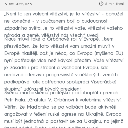
6 min čtení
19. bře 2022, 09:19
„Není to jen volební vítězství, je to vítězství – bohužel
ne konečné – v současném boji o budoucnost
západního světa. Je to vítězství vaše, vítězství vašeho
národa a země, vítězství nás všech,“ uvedl.
Klaus mluvil také o Orbánově roli v Evropě. „Jsem
přesvědčen, že toto vítězství vám umožní mluvit v
Evropě hlasitěji, což je něco, co Evropa (myšleno EU)
nyní potřebuje více než kdykoli předtím. Vaše vítězství
je zásadní i pro střední a východní Evropu, kde
nedávná ofenziva progresivistů v některých zemích
podkopává tolik potřebnou spolupráci Visegrádské
skupiny,“ zdůraznil bývalý prezident.
Svému maďarskému protějšku poblahopřál i premiér
Petr Fiala. „Gratuluji V. Orbánovi k volebnímu vítězství.
Věřím, že Maďarsko se po volbách bude aktivněji
angažovat v řešení ruské agrese na Ukrajině. Evropa
musí být jednotná a postavit se za Ukrajinu, na jejímž