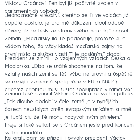
Viktoru Orbánovi. Ten byl již počtvrté zvolen v
parlamentních volbách.
„Jednoznačné vítězství, kterého se Ti ve volbách již
popáté dostalo, je pro mě důkazem dlouhodobé
důvěry, jíž se těšíš ze strany svého národa,“ napsal
Zeman. „Maďarský lid Tě podporuje, protože si je
vědom toho, že vždy kladeš maďarské zájmy na
první místo a služba vlasti Ti je posláním,“ dodal.
Prezident se zmínil i o vzájemných vztazích Česka a
Maďarska. „Oba se určitě shodneme na tom, že
vztahy našich zemí se těší výborné úrovni a úspěšně
se rozvíjí i vzájemná spolupráce v EU a NATO,
přičemž prioritou musí zůstat spolupráce v rámci V4.“
Zeman také označil Viktora Orbána za svého přítele:
„Tak dlouhé období v čele země je v nynějších
časech neustálých změn evropským unikátem a mně
je tudíž ctí, že Tě mohu nazývat svým přítelem.“
Přeje si také setkat se s Orbánem ještě před koncem
svého mandátu.
Ke gratulacím se připojil i bývalý prezident Václav