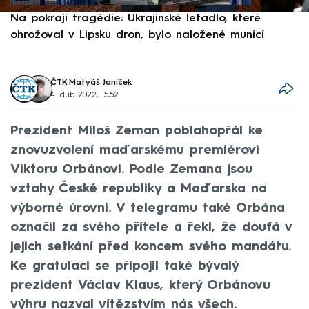
Na pokraji tragédie: Ukrajinské letadlo, které
P
ohrožoval v Lipsku dron, bylo naložené municí
e
ČTK
,
Matyáš Janíček
4. dub 2022, 15:52
Prezident Miloš Zeman poblahopřál ke
znovuzvolení maďarskému premiérovi
Viktoru Orbánovi. Podle Zemana jsou
vztahy České republiky a Maďarska na
výborné úrovni. V telegramu také Orbána
označil za svého přítele a řekl, že doufá v
jejich setkání před koncem svého mandátu.
Ke gratulaci se připojil také bývalý
prezident Václav Klaus, který Orbánovu
výhru nazval vítězstvím nás všech.