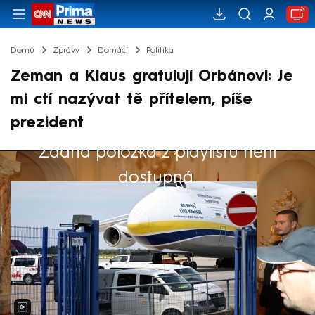
Domů
Zprávy
Domácí
Politika
Zeman a Klaus gratulují Orbánovi: Je
mi ctí nazývat tě přítelem, píše
prezident
Žádná položka z playlistu není
Výběr redakce
dostupná.