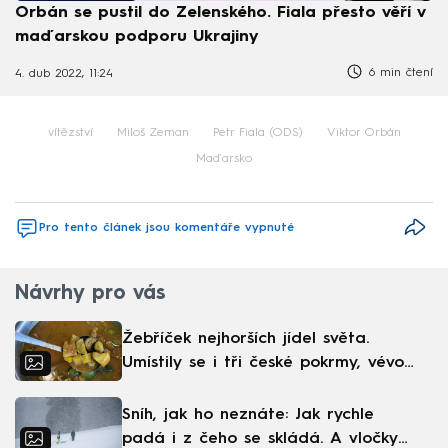
Orbán se pustil do Zelenského. Fiala přesto věří v
maďarskou podporu Ukrajiny
6 min čtení
4. dub 2022, 11:24
vítězství
Miloš Zeman
Petr Fiala (ODS)
Viktor Orbán
Maďarsko
Pro tento článek jsou komentáře vypnuté
Návrhy pro vás
Žebříček nejhorších jídel světa.
Umístily se i tři české pokrmy, vévodí
skandinávská kuchyně
Sníh, jak ho neznáte: Jak rychle
padá i z čeho se skládá. A vločky