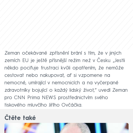
Zeman očekávané zpřísnění brání s tím, že v jiných
zemích EU je ještě přísnější režim než v Česku. „Jestli
někdo pociťuje frustraci kvůli opatřením, že nemůže
cestovat nebo nakupovat, ať si vzpomene na
nemocné, umírající v nemocnicích a na vyčerpané
zdravotníky bojující o každý lidský život,“ uvedl Zeman
pro CNN Prima NEWS prostřednictvím svého
tiskového mluvčího Jiřího Ovčáčka.
Čtěte také