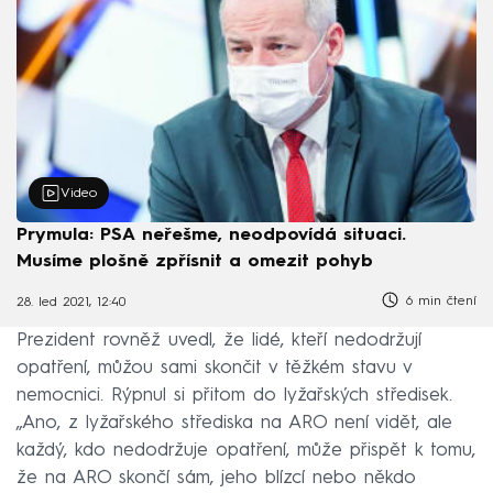
Video
Prymula: PSA neřešme, neodpovídá situaci.
Musíme plošně zpřísnit a omezit pohyb
6 min čtení
28. led 2021, 12:40
Prezident rovněž uvedl, že lidé, kteří nedodržují
opatření, můžou sami skončit v těžkém stavu v
nemocnici. Rýpnul si přitom do lyžařských středisek.
„Ano, z lyžařského střediska na ARO není vidět, ale
každý, kdo nedodržuje opatření, může přispět k tomu,
že na ARO skončí sám, jeho blízcí nebo někdo