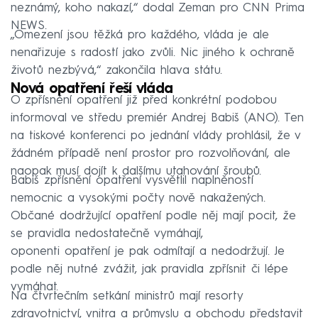
neznámý, koho nakazí,“ dodal Zeman pro CNN Prima
NEWS.
„Omezení jsou těžká pro každého, vláda je ale
nenařizuje s radostí jako zvůli. Nic jiného k ochraně
životů nezbývá,“ zakončila hlava státu.
Nová opatření řeší vláda
O zpřísnění opatření již před konkrétní podobou
informoval ve středu premiér Andrej Babiš (ANO). Ten
na tiskové konferenci po jednání vlády prohlásil, že v
žádném případě není prostor pro rozvolňování, ale
naopak musí dojít k dalšímu utahování šroubů.
Babiš zpřísnění opatření vysvětlil naplněností
nemocnic a vysokými počty nově nakažených.
Občané dodržující opatření podle něj mají pocit, že
se pravidla nedostatečně vymáhají,
oponenti opatření je pak odmítají a nedodržují. Je
podle něj nutné zvážit, jak pravidla zpřísnit či lépe
vymáhat.
Na čtvrtečním setkání ministrů mají resorty
zdravotnictví, vnitra a průmyslu a obchodu představit