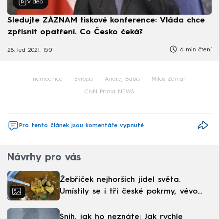
Video
Sledujte ZÁZNAM tiskové konference: Vláda chce
zpřísnit opatření. Co Česko čeká?
6 min čtení
28. led 2021, 15:01
nemocnice
Evropa
Andrej Babiš
Miloš Zeman
CNN Prima NEWS
Pro tento článek jsou komentáře vypnuté
Návrhy pro vás
Žebříček nejhorších jídel světa.
Umístily se i tři české pokrmy, vévodí
skandinávská kuchyně
Sníh, jak ho neznáte: Jak rychle