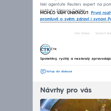
řekl agentuře Reuters expert na po
institutu Stimson Center.
MOHLO VÁM UNIKNOUT:
První roz
promluvil o svém zdraví i synovi Pa
Fa
Jižní Korea
Severní Ko
ČTK
Spolehlivý, rychlý a nezávislý zpravodajs
Vstup do diskuze
Návrhy pro vás