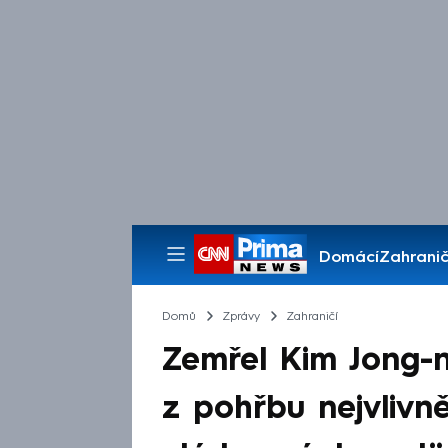
Domácí
Zahranič
Pořady
Domů
Zprávy
Zahraničí
Zemřel Kim Jong-
z pohřbu nejvlivn