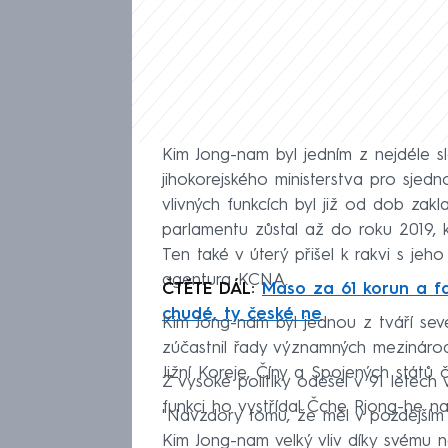
Kim Jong-nam byl jedním z nejdéle slo
jihokorejského ministerstva pro sjed
vlivných funkcích byl již od dob zak
parlamentu zůstal až do roku 2019, 
Ten také v úterý přišel k rakvi s jeho
agentura KCNA.
ČTĚTE DÁL:
Maso za 61 korun a fa
chudé, ty české ne
Kim Jong-nam byl jednou z tváří se
zúčastnil řady významných mezinárodn
Jižní Koreje, Číny a Spojených států č
Z vysoké politiky odešel v 91 letec
funkci ho vystřídal Čche Rjong-he n
"Navzdory tomu, že měl v pozdějším o
Kim Jong-nam velký vliv díky svému na