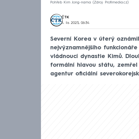
Pohřeb Kim Jong-nama
Zdroj: Profimedia.cz
ČTK
4. lis 2025, 06:34
Severní Korea v úterý oznámi
nejvýznamnějšího funkcionáře 
vládnoucí dynastie Kimů. Dlou
formální hlavou státu, zemřel
agentur oficiální severokorejs