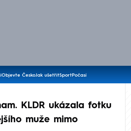
í
Objevte Česko
Jak ušetřit
Sport
Počasí
nam. KLDR ukázala fotku
ějšího muže mimo