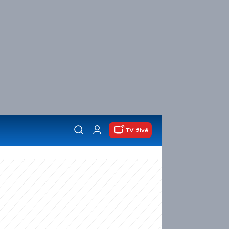
TV živě