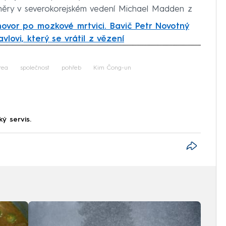
měry v severokorejském vedení Michael Madden z
hovor po mozkové mrtvici. Bavič Petr Novotný
vlovi, který se vrátil z vězení
iled to fetch
rea
společnost
pohřeb
Kim Čong-un
ký servis.