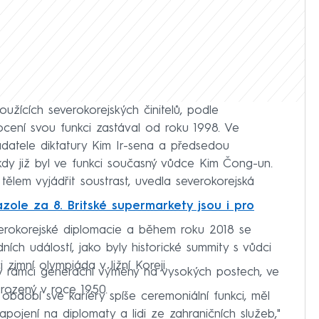
užících severokorejských činitelů, podle
nocení svou funkci zastával od roku 1998. Ve
ladatele diktatury Kim Ir-sena a předsedou
kdy již byl ve funkci současný vůdce Kim Čong-un.
 tělem vyjádřit soustrast, uvedla severokorejská
zole za 8. Britské supermarkety jsou i pro
verokorejské diplomacie a během roku 2018 se
ích událostí, jako byly historické summity s vůdci
i zimní olympiáda v Jižní Koreji.
h v rámci generační výměny na vysokých postech, ve
arozený v roce 1950.
bdobí své kariéry spíše ceremoniální funkci, měl
pojení na diplomaty a lidi ze zahraničních služeb,"