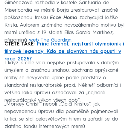
Giménezová rozhodla v kostele Santuario de
Misericordia ve městě Borja zrestaurovat značně
poškozenou fresku
Ecce Homo
zachycující Ježíše
Krista. Autorem známého novozákonního motivu byl
místní umělec z 19. století Elías García Martínez,
připomíná
web The Guardian
.
ČTĚTE TAKÉ:
Princ temnot, nejstarší olympionik i
filmové legendy. Kdo ze slavných nás opustil v
roce 2025?
I když k celé věci nejspíše přistupovala s dobrým
úmyslem a značnou snahou, záchrana oprýskané
malby se nevyvedla úplně podle představ o
standardní restaurátorské praxi. Někteří odborníci i
většina laiků úpravu označovali za „nejhorší
restaurátorský výkon všech dob“.
„Monkey Christ“ neboli „Opičí Kristus“, jak
nepovedenou úpravu díla posměšně pojmenovali
kritici, se stal celosvětovým hitem a zařadil se do
zlatého fondu internetových memů.