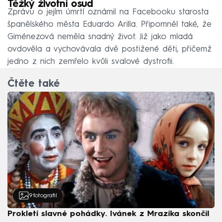
Těžký životní osud
Zprávu o jejím úmrtí oznámil na Facebooku starosta
španělského města Eduardo Arilla. Připomněl také, že
Giménezová neměla snadný život. Již jako mladá
ovdověla a vychovávala dvě postižené děti, přičemž
jedno z nich zemřelo kvůli svalové dystrofii.
Čtěte také
9
fotografií
Prokletí slavné pohádky. Ivánek z Mrazíka skončil