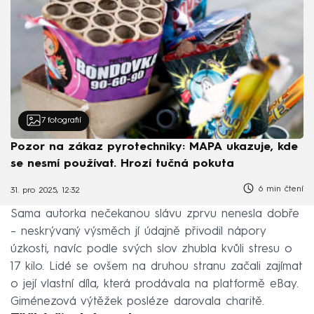
7
fotografií
Pozor na zákaz pyrotechniky: MAPA ukazuje, kde
se nesmí používat. Hrozí tučná pokuta
6 min čtení
31. pro 2025, 12:32
Sama autorka nečekanou slávu zprvu nenesla dobře
– neskrývaný výsměch jí údajně přivodil nápory
úzkosti, navíc podle svých slov zhubla kvůli stresu o
17 kilo. Lidé se ovšem na druhou stranu začali zajímat
o její vlastní díla, která prodávala na platformě eBay.
Giménezová výtěžek posléze darovala charitě.