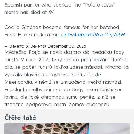
Spanish painter who sparked the “Potato Jesus”
meme has died at 94
Cecilia Giménez became famous for her botched
Ecce Homo restoration
pic.twitter.com/WzcO1ys23W
— Dexerto (@Dexerto)
December 30, 2025
Městečko Borja se navíc dostalo do hledáčku řady
turistů. V roce 2013, tedy rok po přemalování starého
díla, se počet turistů takřka zdesetinásobil. Mnoho lidí
vyrazilo hlavně do kostelíka Santuario de
Misericordia, v němž se zmrzačená freska nachází.
Popularita malby přinesla do Borjy nejen turistickou
lavinu, ale také ohromnou sumu peněz, z níž se
finančně podporoval místní domov důchodců.
Čtěte také