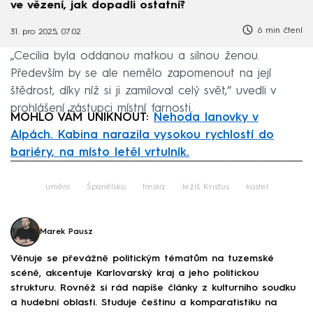
ve vězení, jak dopadli ostatní?
6 min čtení
31. pro 2025, 07:02
„Cecilia byla oddanou matkou a silnou ženou.
Především by se ale nemělo zapomenout na její
štědrost, díky níž si ji zamiloval celý svět,“ uvedli v
prohlášení zástupci místní farnosti.
MOHLO VÁM UNIKNOUT:
Nehoda lanovky v
Alpách. Kabina narazila vysokou rychlostí do
bariéry, na místo letěl vrtulník.
Failed to fetch
umění
Španělsko
freska
Ježíš Kristus
kostel
Marek Pausz
Věnuje se převážně politickým tématům na tuzemské
scéně, akcentuje Karlovarský kraj a jeho politickou
strukturu. Rovněž si rád napíše články z kulturního soudku
a hudební oblasti. Studuje češtinu a komparatistiku na