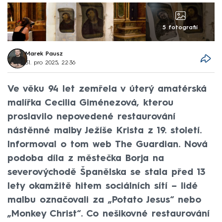
5 fotografií
Marek Pausz
31. pro 2025, 22:36
Ve věku 94 let zemřela v úterý amatérská
malířka Cecilia Giménezová, kterou
proslavilo nepovedené restaurování
nástěnné malby Ježíše Krista z 19. století.
Informoval o tom web The Guardian. Nová
podoba díla z městečka Borja na
severovýchodě Španělska se stala před 13
lety okamžitě hitem sociálních sítí – lidé
malbu označovali za „Potato Jesus“ nebo
„Monkey Christ“. Co nešikovné restaurování