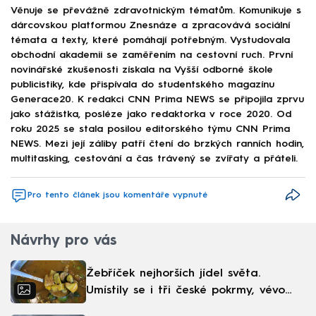
Věnuje se převážně zdravotnickým tématům. Komunikuje s
dárcovskou platformou Znesnáze a zpracovává sociální
témata a texty, které pomáhají potřebným. Vystudovala
obchodní akademii se zaměřením na cestovní ruch. První
novinářské zkušenosti získala na Vyšší odborné škole
publicistiky, kde přispívala do studentského magazínu
Generace20. K redakci CNN Prima NEWS se připojila zprvu
jako stážistka, posléze jako redaktorka v roce 2020. Od
roku 2025 se stala posilou editorského týmu CNN Prima
NEWS. Mezi její záliby patří čtení do brzkých ranních hodin,
multitasking, cestování a čas trávený se zvířaty a přáteli.
Pro tento článek jsou komentáře vypnuté
Návrhy pro vás
Žebříček nejhorších jídel světa.
Umístily se i tři české pokrmy, vévodí
skandinávská kuchyně