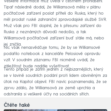
Veškeré informace muž uvedl v čestném prohlášení.
Tipař následně dodal, že Williamsová měla v plánu
počítačové zařízení poslat příteli do Ruska, který ho
měl prodat ruské zahraniční zpravodajské službě SVR.
Muž však pro FBI doplnil, že k přesunu zařízení do
Ruska z neznámých důvodů nedošlo, a tak
Williamsová počítačové zařízení buď stále má, nebo
jej zničila.
Nic však nenasvědčuje tomu, že by se Williamsové
podařilo notebook z kanceláře Pelosiové opravdu
vzít. V soudním záznamu FBI nicméně uvádí, že
záležitost bude nadále vyšetřovat.
Tento případ je zatím jedním z nejbizarnějších, který
se v lavině soudních podání proti lidem obviněným za
útok na Kapitol objevil. FBI navíc poznamenala, že se
zprvu zdálo, že Williamsová ze země uprchla a
odstranila si veškeré účty na sociálních sítích.
Čtěte také