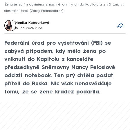
Žena je zatím obviněna z násilného vniknutí do Kapitolu a z výtržnictví.
(Ilustrační foto)
Zdroj: Profimedia.cz
Monika Kabourková
18. led 2021, 21:34
Federální úřad pro vyšetřování (FBI) se
zabývá případem, kdy měla žena po
vniknutí do Kapitolu z kanceláře
předsedkyně Sněmovny Nancy Pelosiové
odcizit notebook. Ten prý chtěla poslat
příteli do Ruska. Nic však nenasvědčuje
tomu, že se ženě krádež podařila.