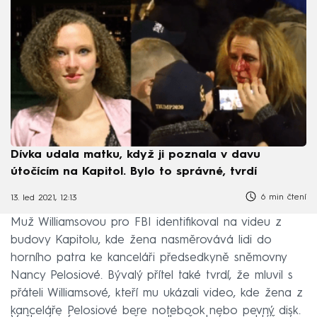
Dívka udala matku, když ji poznala v davu
útočícím na Kapitol. Bylo to správné, tvrdí
6 min čtení
13. led 2021, 12:13
Muž Williamsovou pro FBI identifikoval na videu z
budovy Kapitolu, kde žena nasměrovává lidi do
horního patra ke kanceláři předsedkyně sněmovny
Nancy Pelosiové. Bývalý přítel také tvrdí, že mluvil s
přáteli Williamsové, kteří mu ukázali video, kde žena z
kanceláře Pelosiové bere notebook nebo pevný disk.