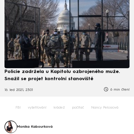
Policie zadržela u Kapitolu ozbrojeného muže.
Snažil se projet kontrolní stanoviště
6 min čtení
16. led 2021, 23:01
FBI
vyšetřování
krádež
počítač
Nancy Pelosiová
Monika Kabourková