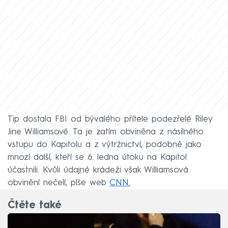
Tip dostala FBI od bývalého přítele podezřelé Riley
Jine Williamsové. Ta je zatím obviněna z násilného
vstupu do Kapitolu a z výtržnictví, podobně jako
mnozí další, kteří se 6. ledna útoku na Kapitol
účastnili. Kvůli údajné krádeži však Williamsová
obvinění nečelí, píše web
CNN.
Čtěte také