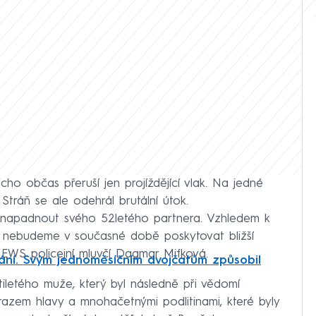
cho občas přeruší jen projíždějící vlak. Na jedné
tráň se ale odehrál brutální útok.
y napadnout svého 52letého partnera. Vzhledem k
ku, nebudeme v současné době poskytovat bližší
EWS policejní mluvčí Dagmar Mifková.
rání. Svým jednoměsíčním dvojčatům způsobil
tiletého muže, který byl následně při vědomí
razem hlavy a mnohačetnými podlitinami, které byly