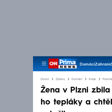
Domácí
Zahranič
Pořady
Domů
Zprávy
Domácí
Kraje
Plzeňs
Žena v Plzni zbila
ho tepláky a chtěla