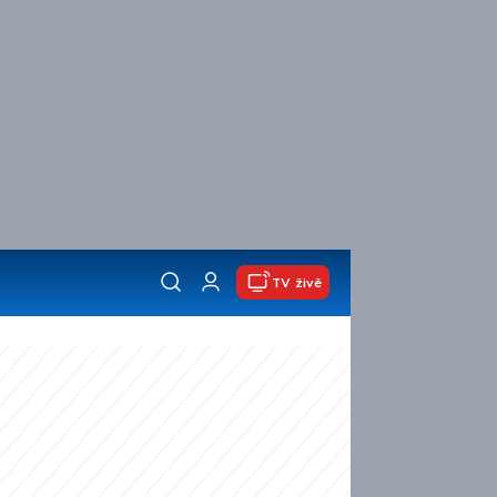
TV živě