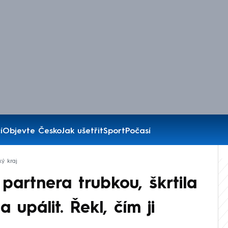
í
Objevte Česko
Jak ušetřit
Sport
Počasí
ký kraj
 partnera trubkou, škrtila
 upálit. Řekl, čím ji