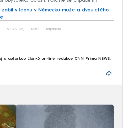
lší obyvatelka oblasti. Policisté se případem i
 zabil v lednu v Německu muže a dvouletého
de
iled to fetch
Plzeňský kraj
krimi
napadení
raj a autorkou článků on-line redakce CNN Prima NEWS.