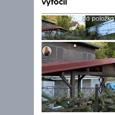
vytočil
Žádná položka z
Pavlína Polatová
21. kvě 2025, 18:22
Kriminalisté vyšetřují případ
partnery v Plzni-Liticích. N
zaútočit jeho přítelkyně, poté 
zalarmovali místní obyvatelé, 