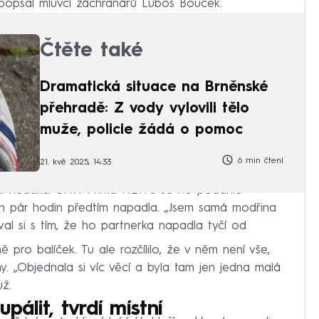
popsal mluvčí záchranářů Luboš Bouček.
Čtěte také
Dramatická situace na Brněnské
přehradě: Z vody vylovili tělo
muže, policie žádá o pomoc
6 min čtení
21. kvě 2025, 14:33
l. Redakci CNN Prima NEWS se ho podařilo
en pár hodin předtím napadla. „Jsem samá modřina
l si s tím, že ho partnerka napadla tyčí od
pro balíček. Tu ale rozčílilo, že v něm není vše,
y. „Objednala si víc věcí a byla tam jen jedna malá
už.
pálit, tvrdí místní