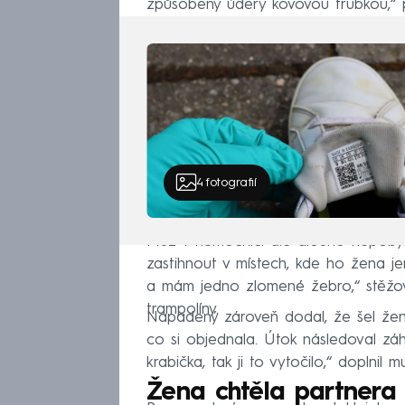
způsobeny údery kovovou trubkou,“ 
4
fotografií
Muž v nemocnici ale dlouho nepoby
zastihnout v místech, kde ho žena j
a mám jedno zlomené žebro,“ stěžova
trampolíny.
Napadený zároveň dodal, že šel ženě 
co si objednala. Útok následoval záh
krabička, tak ji to vytočilo,“ doplnil m
Žena chtěla partnera u