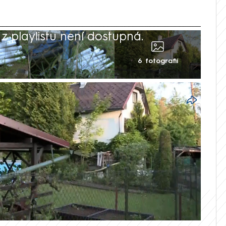
 playlistu není dostupná.
6 fotografií
 napadení železnou tyčí mezi dvěma
a muže tam měla brutálním způsobem
ho ještě polila benzinem. Policii
kteří slyšeli mužovo volání o pomoc.