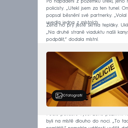
Po napadení z pozemku utekl, jeho nař
policisty. „Utekl jsem za ten tunel. 
popsal běsnění své partnerky. „Volal 
uvedla jedna z místních.
Žena ho prý ještě škrtila tepláky. Ukl
„Na druhé straně viaduktu našli kan
podpálit,“ dodala místní.
10
fotografií
Podle policistů vyšel ženě pozitivní 
byli na místě dlouho do noci. „To ta