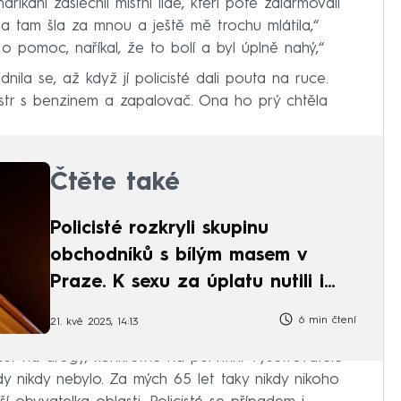
íkání zaslechli místní lidé, kteří poté zalarmovali
Ona tam šla za mnou a ještě mě trochu mlátila,“
o pomoc, naříkal, že to bolí a byl úplně nahý,“
idnila se, až když jí policisté dali pouta na ruce.
ystr s benzinem a zapalovač. Ona ho prý chtěla
Čtěte také
Policisté rozkryli skupinu
obchodníků s bílým masem v
Praze. K sexu za úplatu nutili i
nezletilé
6 min čtení
21. kvě 2025, 14:13
test na drogy, konkrétně na pervitin. Vyšetřovatelé
dy nikdy nebylo. Za mých 65 let taky nikdy nikoho