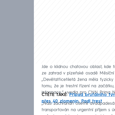
Jde o klidnou chatovou oblast, kde ti
ze zahrad v plzeňské osadě Měsíční S
„Devětatřicetiletá žena měla fyzick
tomu, že je trestní řízení na začát
informace,“ uvedla pro CNN Prima N
ČTĚTE TAKÉ:
Případ brutálního tý
přes 40 zlomenin. Padl trest
„Naši záchranáři ošetřili dvaapadesá
transportován na urgentní příjem s ú