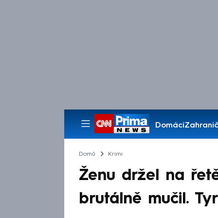
Domácí
Zahranič
Pořady
Domů
Krimi
Ženu držel na řetě
brutálně mučil. Ty