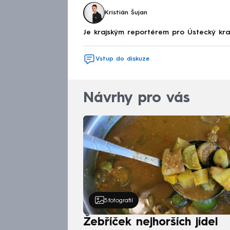
Kristián Šujan
Je krajským reportérem pro Ústecký kr
Vstup do diskuze
Návrhy pro vás
5
fotografií
Žebříček nejhorších jídel