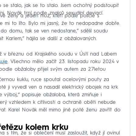
 se stalo, jak se to stalo. Jsem ochotný podstoupit
íni. Novák trpí podle znalců sexuální deviací.
dvě ženy a jeden muž, kteří podle policie s
e mi to líto. Bylo mi jasný, že to nedopadne dobře.
 do domu, tak se ven nedostane,” sdělil soudu
it Karlem,” hájila se další z obžalovaných.
ž v březnu od Krajského soudu v Ústí nad Labem
suje
. Všechno mělo začít 23. listopadu roku 2024 v
podle obžaloby přijel svým autem za 27letou
u černou kuklu, ruce spoutal ocelovými pouty za
té ji vyvedl ven a nasadil elektrický obojek na krk
 výboj,“ popisuje obžaloba, která zmiňuje i
který vzhledem k citlivosti a ochraně oběti nebude
t. Karel Novák měl mimo jiné poté ženu zavřít do
řetězu kolem krku
s tím, že si oblečení musí zasloužit, když jí ovinul