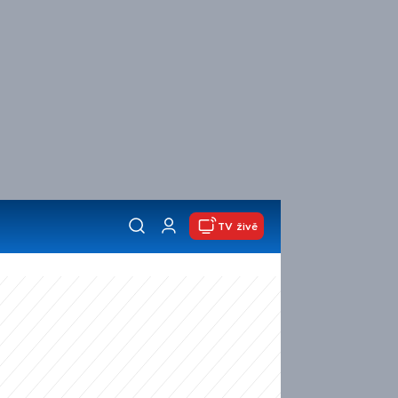
TV živě