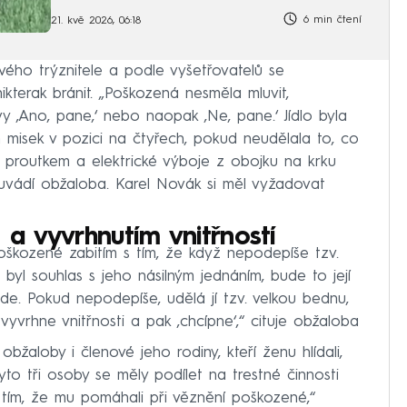
6 min čtení
21. kvě 2026, 06:18
ého trýznitele a podle vyšetřovatelů se
nikterak bránit. „Poškozená nesměla mluvit,
y ‚Ano, pane,‘ nebo naopak ‚Ne, pane.‘ Jídlo byla
 misek v pozici na čtyřech, pokud neudělala to, co
í proutkem a elektrické výboje z obojku na krku
“ uvádí obžaloba. Karel Novák si měl vyžadovat
 a vyvrhnutím vnitřností
oškozené zabitím s tím, že když nepodepíše tzv.
byl souhlas s jeho násilným jednáním, bude to její
ude. Pokud nepodepíše, udělá jí tzv. velkou bednu,
, vyvrhne vnitřnosti a pak ‚chcípne‘,“ cituje obžaloba
žaloby i členové jeho rodiny, kteří ženu hlídali,
yto tři osoby se měly podílet na trestné činnosti
 tím, že mu pomáhali při věznění poškozené,“