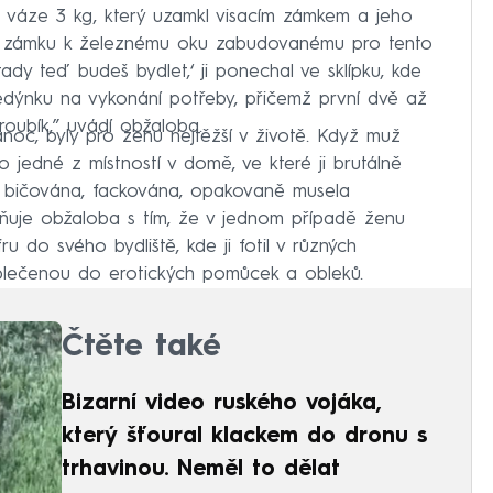
 váze 3 kg, který uzamkl visacím zámkem a jeho
ho zámku k železnému oku zabudovanému pro tento
tady teď budeš bydlet,‘ ji ponechal ve sklípku, kde
edýnku na vykonání potřeby, přičemž první dvě až
roubík,” uvádí obžaloba.
noc, byly pro ženu nejtěžší v životě. Když muž
do jedné z místností v domě, ve které ji brutálně
a, bičována, fackována, opakovaně musela
iňuje obžaloba s tím, že v jednom případě ženu
 do svého bydliště, kde ji fotil v různých
oblečenou do erotických pomůcek a obleků.
Čtěte také
Bizarní video ruského vojáka,
který šťoural klackem do dronu s
trhavinou. Neměl to dělat