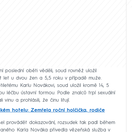
í poslední oběti věděli, soud rovněž uložil
st let u dvou žen a 5,5 roku v případě muže.
iletému Karlu Novákovi, soud uložil kromě 14, 5
u léčbu ústavní formou. Podle znalců trpí sexuální
 vinu a prohlásili, že činu litují.
kém hotelu: Zemřela roční holčička, rodiče
sel provádět dokazování, rozsudek tak padl během
ovaného Karla Nováka přivedla vězeňská služba v