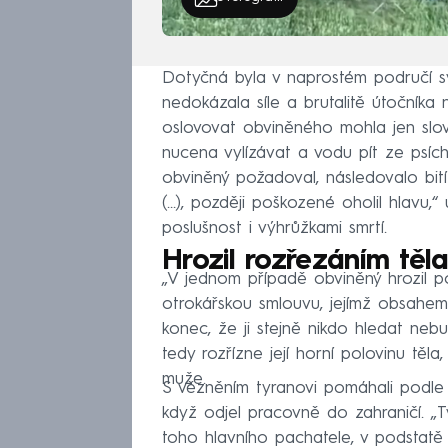
Dotyčná byla v naprostém područí sv
nedokázala síle a brutalitě útočníka 
oslovovat obviněného mohla jen slov
nucena vylízávat a vodu pít ze psích
obviněný požadoval, následovalo bit
(…), později poškozené oholil hlavu,
poslušnost i výhrůžkami smrtí.
Hrozil rozřezáním těla
„V jednom případě obviněný hrozil p
otrokářskou smlouvu, jejímž obsahem 
konec, že ji stejně nikdo hledat neb
tedy rozřízne její horní polovinu těla
muže.
S vězněním tyranovi pomáhali podle ob
když odjel pracovně do zahraničí. „T
toho hlavního pachatele, v podstatě