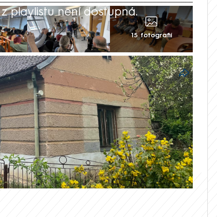
 playlistu není dostupná.
15 fotografií
rému média přezdívají tyran ze Siřemi,
e čtvrtek na 15 let do vězení. Obžalovaný
oval v rodinném domě na Lounsku 27letou
kem. Celkový trest je i za předchozí
ek zatím není pravomocný.