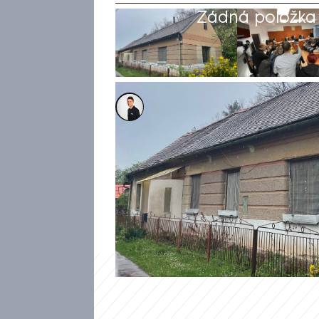
Žádná položka z
Kristián Šujan
Akt. 21. kvě 2026, 13:31
• 21. kvě 2026, 10:14
Dvaačtyřicetiletého muže, kte
poslal Ústecký krajský soud v
Karel Novák věznil a znásilň
ženu. Ta se zachránila až útě
znásilnění jiných žen. Rozsud