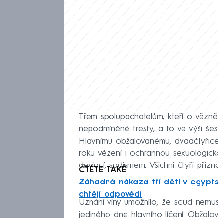
Třem spolupachatelům, kteří o vězněn
nepodmíněné tresty, a to ve výši še
Hlavnímu obžalovanému, dvaačtyřicet
roku vězení i ochrannou sexuologicko
deviací, sadismem. Všichni čtyři přiznali
ČTĚTE TAKÉ:
Záhadná nákaza tří dětí v egypts
chtějí odpovědi
Uznání viny umožnilo, že soud nemu
jediného dne hlavního líčení. Obžal