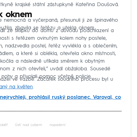
yně krajské státní zástupkyně Kateřina Doušová.
ěk oknem
a je nemocná a vyčerpaná, přesunuli ji ze špinavého
žila, zbavila se řetězu a utekla oknem.
dli ze sklípku do domu z důvodu podchlazení a
tnosti s řetězem ovinutým kolem nohy postele,
, nadzvedla postel, řetěz vyvlékla a s oblečením,
dlem, a které si oblékla, otevřela okno místnosti,
skočila a následně utíkala směrem k obytným
dnom z nich otevřeli,” uvádí obžaloba. Sousedé
 nohy a přivolali pomoc včetně policie.
zel ve vazbě. Začátek soudního procesu byl u
aný na květen
.
ejrychleji, prohlásil ruský poslanec. Varoval, co
iled to fetch
oběť
Ústí nad Labem
napadení