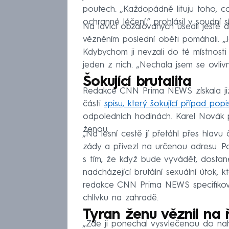
poutech. „Každopádně lituju toho, co
ochranné léčení,” prohlásil v soudní s
Na lavici obžalovaných usedli ještě 
vězněním poslední oběti pomáhali. „J
Kdybychom ji nevzali do té místnosti
jeden z nich. „Nechala jsem se ovlivn
Šokující brutalita
Redakce CNN Prima NEWS získala ji
části
spisu, který šokující případ popi
odpoledních hodinách. Karel Novák 
ženou.
„Na lesní cestě jí přetáhl přes hlav
zády a přivezl na určenou adresu. Po
s tím, že když bude vyvádět, dostane
nadcházející brutální sexuální útok, 
redakce CNN Prima NEWS specifikova
chlívku na zahradě.
Tyran ženu věznil na 
„Zde ji ponechal vysvlečenou do naha 