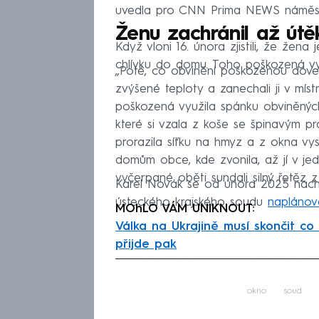
uvedla pro CNN Prima NEWS náměstk
Ženu zachránil až út
Když vloni 16. února zjistili, že žen
chlívku do domu. Toho poškozená vyu
„Poté, co obvinění poškozenou dove
zvýšené teploty a zanechali ji v mís
poškozená využila spánku obviněných
které si vzala z koše se špinavým prá
prorazila síťku na hmyz a z okna vy
domům obce, kde zvonila, až jí v je
vyčerpané oběti sundali silný řetěz z
Karel Novák se od února 2025 nachá
ústeckého krajského soudu
naplánov
MOhLO VÁM UNIKNOUT:
Válka na Ukrajině musí skončit co n
přijde pak
Fa
okno
soud