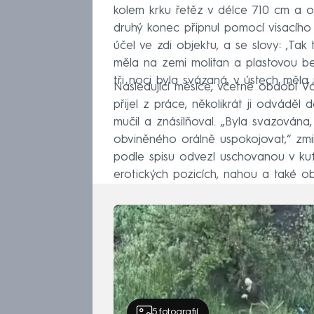
kolem krku řetěz v délce 710 cm a o
druhý konec připnul pomocí visací
účel ve zdi objektu, a se slovy: ‚Tak 
měla na zemi molitan a plastovou b
tři noci byla svázaná, v ústech měla 
Následující měsíce, včetně období Vá
přijel z práce, několikrát ji odváděl 
mučil a znásilňoval. „Byla svazován
obviněného orálně uspokojovat,“ zm
podle spisu odvezl uschovanou v kufru
erotických pozicích, nahou a také 
5
fotografií