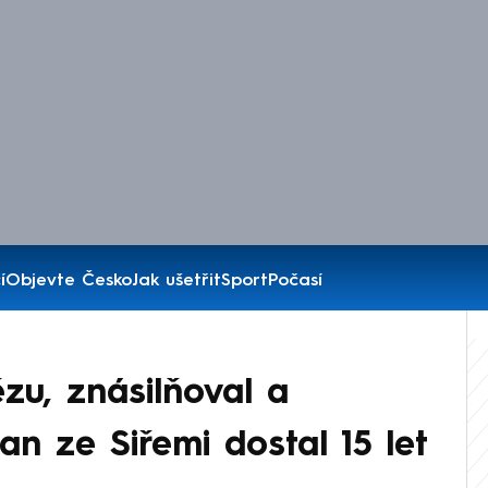
í
Objevte Česko
Jak ušetřit
Sport
Počasí
zu, znásilňoval a
ran ze Siřemi dostal 15 let