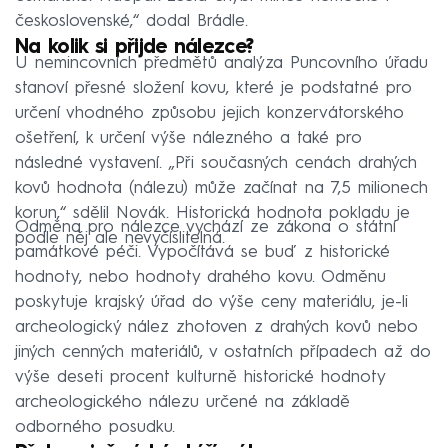
československé,“ dodal Brádle.
Na kolik si přijde nálezce?
U nemincovních předmětů analýza Puncovního úřadu
stanoví přesné složení kovu, které je podstatné pro
určení vhodného způsobu jejich konzervátorského
ošetření, k určení výše nálezného a také pro
následné vystavení. „Při současných cenách drahých
kovů hodnota (nálezu) může začínat na 7,5 milionech
korun,“ sdělil Novák. Historická hodnota pokladu je
Odměna pro nálezce vychází ze zákona o státní
podle něj ale nevyčíslitelná.
památkové péči. Vypočítává se buď z historické
hodnoty, nebo hodnoty drahého kovu. Odměnu
poskytuje krajský úřad do výše ceny materiálu, je-li
archeologický nález zhotoven z drahých kovů nebo
jiných cenných materiálů, v ostatních případech až do
výše deseti procent kulturně historické hodnoty
archeologického nálezu určené na základě
odborného posudku.