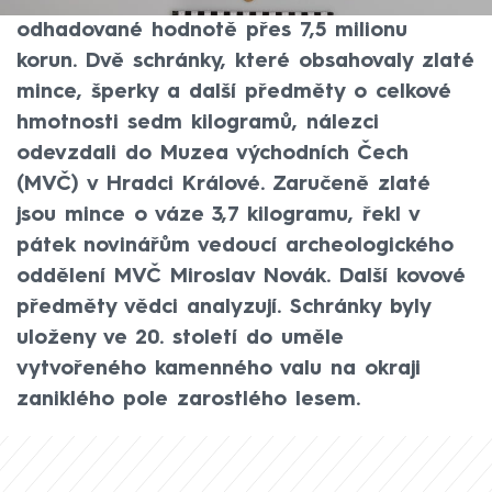
únoru objevili novověký poklad v
odhadované hodnotě přes 7,5 milionu
korun. Dvě schránky, které obsahovaly zlaté
mince, šperky a další předměty o celkové
hmotnosti sedm kilogramů, nálezci
odevzdali do Muzea východních Čech
(MVČ) v Hradci Králové. Zaručeně zlaté
jsou mince o váze 3,7 kilogramu, řekl v
pátek novinářům vedoucí archeologického
oddělení MVČ Miroslav Novák. Další kovové
předměty vědci analyzují. Schránky byly
uloženy ve 20. století do uměle
vytvořeného kamenného valu na okraji
zaniklého pole zarostlého lesem.