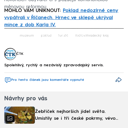
měnovou reformou.
MOHLO VÁM UNIKNOUT:
Poklad nedozírné ceny
vypátrali v Říčanech. Hrnec ve sklepě ukrýval
mince z dob Karla IV.
Failed to fetch
muzeum
poklad
turisté
Královéhradecký kraj
ČTK
Spolehlivý, rychlý a nezávislý zpravodajský servis.
Pro tento článek jsou komentáře vypnuté
Návrhy pro vás
Žebříček nejhorších jídel světa.
Umístily se i tři české pokrmy, vévodí
skandinávská kuchyně