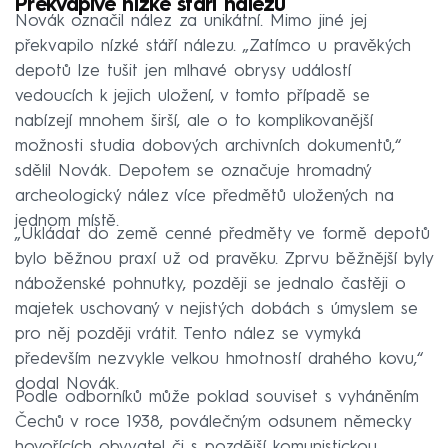
Překvapivě nízké stáří nálezu
Novák označil nález za unikátní. Mimo jiné jej
překvapilo nízké stáří nálezu. „Zatímco u pravěkých
depotů lze tušit jen mlhavé obrysy událostí
vedoucích k jejich uložení, v tomto případě se
nabízejí mnohem širší, ale o to komplikovanější
možnosti studia dobových archivních dokumentů,“
sdělil Novák. Depotem se označuje hromadný
archeologický nález více předmětů uložených na
jednom místě.
„Ukládat do země cenné předměty ve formě depotů
bylo běžnou praxí už od pravěku. Zprvu běžnější byly
náboženské pohnutky, později se jednalo častěji o
majetek uschovaný v nejistých dobách s úmyslem se
pro něj později vrátit. Tento nález se vymyká
především nezvykle velkou hmotností drahého kovu,“
dodal Novák.
Podle odborníků může poklad souviset s vyháněním
Čechů v roce 1938, poválečným odsunem německy
hovořících obyvatel či s pozdější komunistickou