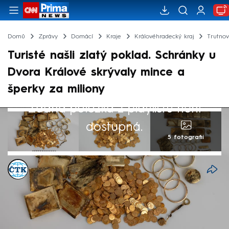
Domů
Zprávy
Domácí
Kraje
Královéhradecký kraj
Trutno
Turisté našli zlatý poklad. Schránky u
Dvora Králové skrývaly mince a
šperky za miliony
Žádná položka z playlistu není
dostupná.
5 fotografií
ČTK
25. dub 2025, 14:20
Dva turisté na jihozápadním úbočí vrchu
Zvičina u Dvora Králové nad Labem v