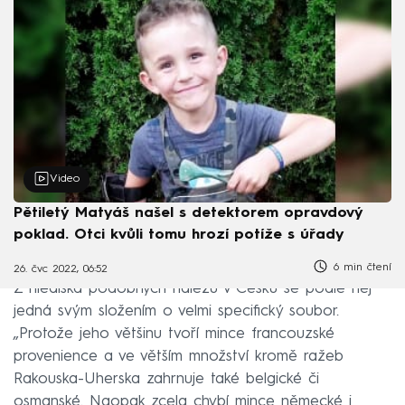
Video
Pětiletý Matyáš našel s detektorem opravdový
poklad. Otci kvůli tomu hrozí potíže s úřady
6 min čtení
26. čvc 2022, 06:52
Z hlediska podobných nálezů v Česku se podle něj
jedná svým složením o velmi specifický soubor.
„Protože jeho většinu tvoří mince francouzské
provenience a ve větším množství kromě ražeb
Rakouska-Uherska zahrnuje také belgické či
osmanské. Naopak zcela chybí mince německé i