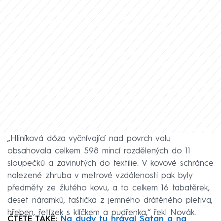
„Hliníková dóza vyčnívající nad povrch valu
obsahovala celkem 598 mincí rozdělených do 11
sloupečků a zavinutých do textilie. V kovové schránce
nalezené zhruba v metrové vzdálenosti pak byly
předměty ze žlutého kovu, a to celkem 16 tabatěrek,
deset náramků, taštička z jemného drátěného pletiva,
hřeben, řetízek s klíčkem a pudřenka,“ řekl Novák.
ČTĚTE TAKÉ:
Na dudy tu hrával Satan a na