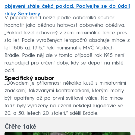
objevení stále čeká poklad. Podívejte se do údolí
říčky Šembery
V případě mincí nelze podle odborníků soubor
hodnotit jako běžnou hotovost dobového oběživa.
„Poklad ležel schovaný v zemi maximálně lehce přes
sto let. Podle vyražených letopočtů obsahuje mince z
let 1808 až 1915,“ řekl numismatik MVČ Vojtěch
Brádle. Podle něj ale v tomto případě rok 1915 není
rozhodující pro určení doby, kdy se depot na místě
ocitl.
Specifický soubor
„Důvodem je přítomnost několika kusů s miniaturními
značkami, takzvanými kontramarkami, kterými mohly
být opatřeny až po první světové válce. Na mince
totiž byly vyráženy na území někdejší Jugoslávie ve
20. a 30. letech 20. století,“ sdělil Brádle.
Čtěte také