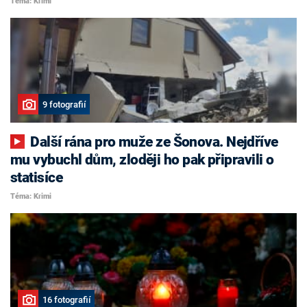
Téma: Krimi
9 fotografií
Další rána pro muže ze Šonova. Nejdříve
mu vybuchl dům, zloději ho pak připravili o
statisíce
Téma: Krimi
16 fotografií