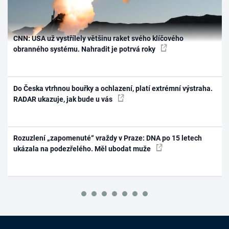
CNN: USA už vystřílely většinu raket svého klíčového
obranného systému. Nahradit je potrvá roky
Do Česka vtrhnou bouřky a ochlazení, platí extrémní výstraha.
RADAR ukazuje, jak bude u vás
Rozuzlení „zapomenuté“ vraždy v Praze: DNA po 15 letech
ukázala na podezřelého. Měl ubodat muže