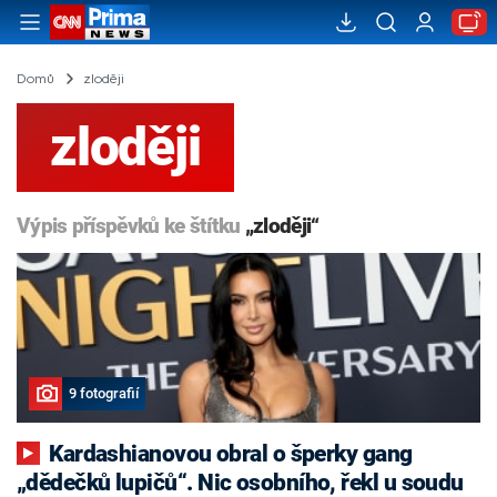
Domů
zloději
zloději
Výpis příspěvků ke štítku
„zloději“
9 fotografií
Kardashianovou obral o šperky gang
„dědečků lupičů“. Nic osobního, řekl u soudu