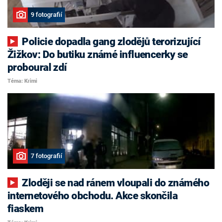
9 fotografií
Policie dopadla gang zlodějů terorizující
Žižkov: Do butiku známé influencerky se
proboural zdí
Téma: Krimi
7 fotografií
Zloději se nad ránem vloupali do známého
internetového obchodu. Akce skončila
fiaskem