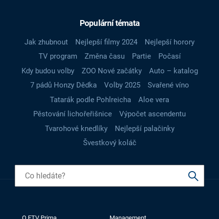
Populární témata
Jak zhubnout
Nejlepší filmy 2024
Nejlepší horory
TV program
Změna času
Partie
Počasí
Kdy budou volby
ZOO Nové začátky
Auto – katalog
7 pádů Honzy Dědka
Volby 2025
Svařené víno
Tatarák podle Pohlreicha
Aloe vera
Pěstování lichořeřišnice
Výpočet ascendentu
Tvarohové knedlíky
Nejlepší palačinky
Švestkový koláč
O FTV Prima
Management