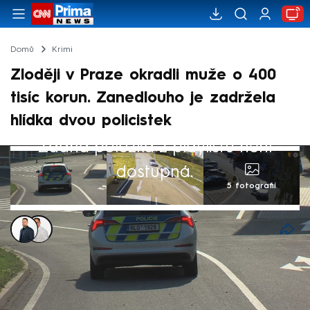
Domů
Krimi
Zloději v Praze okradli muže o 400
tisíc korun. Zanedlouho je zadržela
hlídka dvou policistek
Žádná položka z playlistu není
dostupná.
5 fotografií
Matěj Rychlý
,
Libor Tampier
12. zář 2024, 22:38
Vytipovali si obchodníka a v pražské tržnici
Sapa ho obrali o stovky tisíc. Z kořisti ale