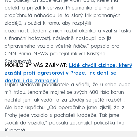
Na policejních záběrech je vidět auto, které má
defekt a přijíždí k servisu. Pneumatika ale není
propíchnutá náhodou. Je to starý trik prohnaných
zlodějů, sloužící k tomu, aby rozptýlili
pozornost. „Jeden z nich rozbil okénko a vzal si tašku
s finanční hotovostí, následně nastoupil do již
připraveného vozidla včetně řidiče,“ popsala pro
CNN Prima NEWS policejní mluvčí Kristýna
Soukupová.
MOHLO BY VÁS ZAJÍMAT:
Lidé chválí cizince, který
zasáhl proti agresorovi v Praze. Incident se
dostal i do zahraničí
Lupiči sledovali podnikatele a věděli, že u sebe bude
mít tržbu. Jenomže majitel se svých 400 tisíc korun
nechtěl jen tak vzdát a za zloději se ještě rozběhl.
Ale bez úspěchu. „Od operačního jsme zjistili, že z
Prahy jede vozidlo s pachateli krádeže. Tak jsme
skočili do vozidla,“ popsala zasahující policistka Iva
Kupcová.