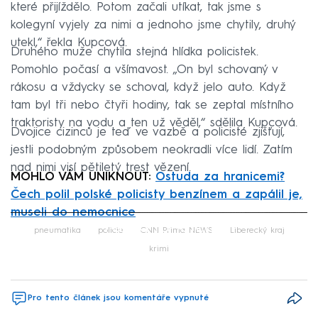
které přijíždělo. Potom začali utíkat, tak jsme s
kolegyní vyjely za nimi a jednoho jsme chytily, druhý
utekl,“ řekla Kupcová.
Druhého muže chytila stejná hlídka policistek.
Pomohlo počasí a všímavost. „On byl schovaný v
rákosu a vždycky se schoval, když jelo auto. Když
tam byl tři nebo čtyři hodiny, tak se zeptal místního
traktoristy na vodu a ten už věděl,“ sdělila Kupcová.
Dvojice cizinců je teď ve vazbě a policisté zjišťují,
jestli podobným způsobem neokradli více lidí. Zatím
nad nimi visí pětiletý trest vězení.
MOHLO VÁM UNIKNOUT:
Ostuda za hranicemi?
Čech polil polské policisty benzínem a zapálil je,
museli do nemocnice
Failed to fetch
pneumatika
policie
CNN Prima NEWS
Liberecký kraj
krimi
Pro tento článek jsou komentáře vypnuté