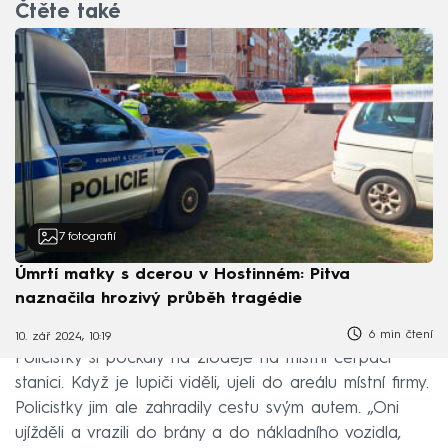
Čtěte také
7
fotografií
Úmrtí matky s dcerou v Hostinném: Pitva
naznačila hrozivý průběh tragédie
6 min čtení
10. zář 2024, 10:19
Policistky si počkaly na zloděje na místní čerpací
stanici. Když je lupiči viděli, ujeli do areálu místní firmy.
Policistky jim ale zahradily cestu svým autem. „Oni
ujížděli a vrazili do brány a do nákladního vozidla,