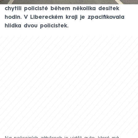
nestihli nic utratit. Zahraniční zloděje totiž
chytili policisté během několika desítek
hodin. V Libereckém kraji je zpacifikovala
hlídka dvou policistek.