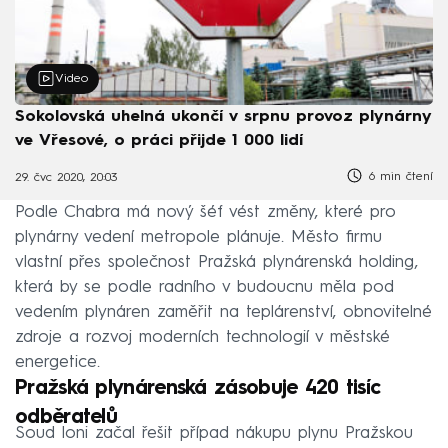
Video
Sokolovská uhelná ukončí v srpnu provoz plynárny
ve Vřesové, o práci přijde 1 000 lidí
6 min čtení
29. čvc 2020, 20:03
Podle Chabra má nový šéf vést změny, které pro
plynárny vedení metropole plánuje. Město firmu
vlastní přes společnost Pražská plynárenská holding,
která by se podle radního v budoucnu měla pod
vedením plynáren zaměřit na teplárenství, obnovitelné
zdroje a rozvoj moderních technologií v městské
energetice.
Pražská plynárenská zásobuje 420 tisíc
odběratelů
Soud loni začal řešit případ nákupu plynu Pražskou