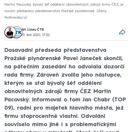
Martin Pacovský, bývalý šéf oddělení obnovitelných zdrojů firmy ČEZ, je
novým předsedou představenstva Pražské plynárenské.
Zdroj:
Profimedia.cz
Jiří Lizec
,
ČTK
15. led 2021, 17:32
Dosavadní předseda představenstva
Pražské plynárenské Pavel Janeček skončil,
na pátečním zasedání ho odvolala dozorčí
rada firmy. Zároveň zvolila jeho nástupce,
kterým se stal bývalý šéf oddělení
obnovitelných zdrojů firmy ČEZ Martin
Pacovský. Informoval o tom Jan Chabr (TOP
09), radní pro majetek hlavního města, jež
firmu stoprocentně vlastní. Odvolání
souviselo mimo jiné i s problematickými