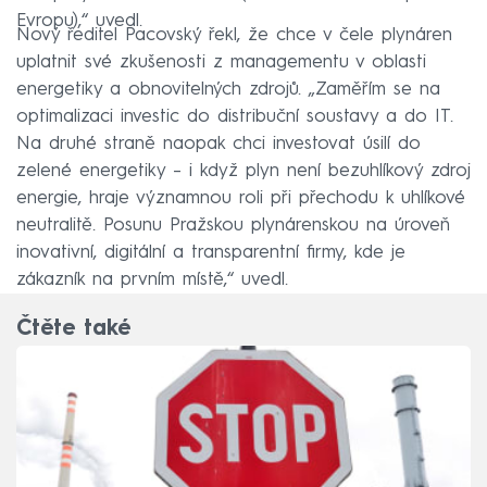
Evropu),“ uvedl.
Nový ředitel Pacovský řekl, že chce v čele plynáren
uplatnit své zkušenosti z managementu v oblasti
energetiky a obnovitelných zdrojů. „Zaměřím se na
optimalizaci investic do distribuční soustavy a do IT.
Na druhé straně naopak chci investovat úsilí do
zelené energetiky – i když plyn není bezuhlíkový zdroj
energie, hraje významnou roli při přechodu k uhlíkové
neutralitě. Posunu Pražskou plynárenskou na úroveň
inovativní, digitální a transparentní firmy, kde je
zákazník na prvním místě,“ uvedl.
Čtěte také