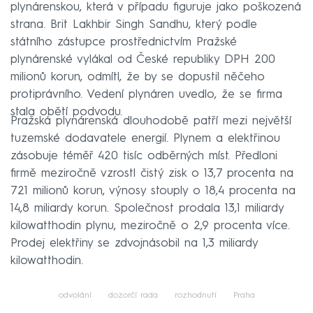
plynárenskou, která v případu figuruje jako poškozená
strana. Brit Lakhbir Singh Sandhu, který podle
státního zástupce prostřednictvím Pražské
plynárenské vylákal od České republiky DPH 200
milionů korun, odmítl, že by se dopustil něčeho
protiprávního. Vedení plynáren uvedlo, že se firma
stala obětí podvodu.
Pražská plynárenská dlouhodobě patří mezi největší
tuzemské dodavatele energií. Plynem a elektřinou
zásobuje téměř 420 tisíc odběrných míst. Předloni
firmě meziročně vzrostl čistý zisk o 13,7 procenta na
721 milionů korun, výnosy stouply o 18,4 procenta na
14,8 miliardy korun. Společnost prodala 13,1 miliardy
kilowatthodin plynu, meziročně o 2,9 procenta více.
Prodej elektřiny se zdvojnásobil na 1,3 miliardy
kilowatthodin.
odvolání
dozorčí rada
rozhodnutí
Praha