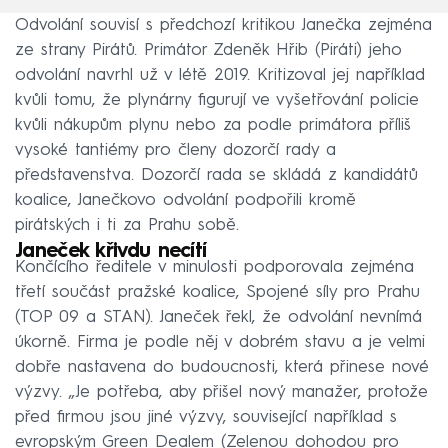
Odvolání souvisí s předchozí kritikou Janečka zejména
ze strany Pirátů. Primátor Zdeněk Hřib (Piráti) jeho
odvolání navrhl už v létě 2019. Kritizoval jej například
kvůli tomu, že plynárny figurují ve vyšetřování policie
kvůli nákupům plynu nebo za podle primátora příliš
vysoké tantiémy pro členy dozorčí rady a
představenstva. Dozorčí rada se skládá z kandidátů
koalice, Janečkovo odvolání podpořili kromě
pirátských i ti za Prahu sobě.
Janeček křivdu necítí
Končícího ředitele v minulosti podporovala zejména
třetí součást pražské koalice, Spojené síly pro Prahu
(TOP 09 a STAN). Janeček řekl, že odvolání nevnímá
úkorně. Firma je podle něj v dobrém stavu a je velmi
dobře nastavena do budoucnosti, která přinese nové
výzvy. „Je potřeba, aby přišel nový manažer, protože
před firmou jsou jiné výzvy, související například s
evropským Green Dealem (Zelenou dohodou pro